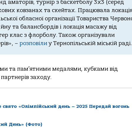
д аматорів, турнір з баскетболу 3х3 (серед
икових ковзанах та скейтах. Працювала локаці
льської обласної організації Товариства Червон
айну та балансбордів і локація масажу від
тер клас з флорболу. Також організували
рів», –
розповіли
у Тернопільській міській раді.
ми та пам’ятними медалями, кубками від
 партнерів заходу.
 свято «Олімпійський день – 2025 Передай вогонь
кий День» (Фото)