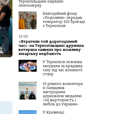
Тернопільщині ошукали
пенсіонерку
Благодійний фонд
«Подоляни» передав
генератор 105 бригаді
з Тернополя
19:00
«Втратили той дорогоцінний
час»: на Тернопільщині дружина
ветерана заявила про можливу
лікарську недбалість
У Тернополі чоловіка
засудили за крадіжку
газу під час воєнного
стану
15-річного волонтера
із Заліщиків
нагородили
церковною медаллю
«За жертовність і
любов до України»
У Кременці