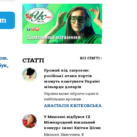
am
com
.
ВСІ СТАТТІ
>
СТАТТІ
бук
,
Урожай під загрозою:
російські атаки портів
можуть коштувати Україні
мільярди доларів
Україна може зібрати один із
найбільших врожаїв...
АНАСТАСІЯ КВІТКОВСЬКА
У Мюнхені відбувся IX
Міжнародний вокальний
конкурс імені Квітки Цісик
Мюнхен. Німеччина. В