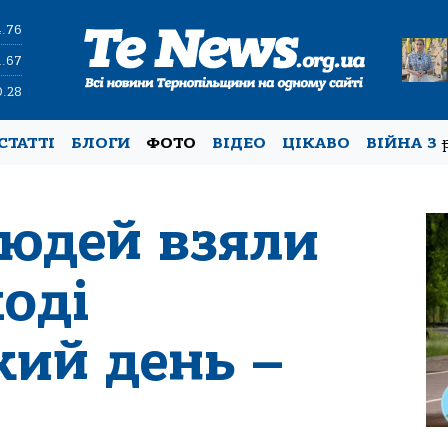
4.76
1.67
0.28
СТАТТІ
БЛОГИ
ФОТО
ВІДЕО
ЦІКАВО
ВІЙНА З
людей взяли
ході
кий день –