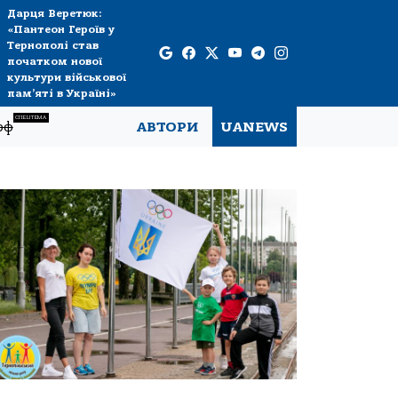
Дарця Веретюк:
«Пантеон Героїв у
Тернополі став
початком нової
культури військової
пам’яті в Україні»
СПЕЦТЕМА
рф
АВТОРИ
UANEWS