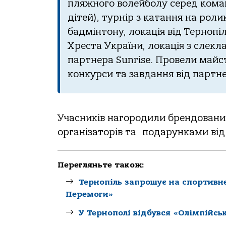
пляжного волейболу серед коман
дітей), турнір з катання на рол
бадмінтону, локація від Тернопі
Хреста України, локація з слекл
партнера Sunrise. Провели майс
конкурси та завдання від партне
Учасників нагородили брендовани
організаторів та подарунками від
Перегляньте також:
Тернопіль запрошує на спортивне
Перемоги»
У Тернополі відбувся «Олімпійсь