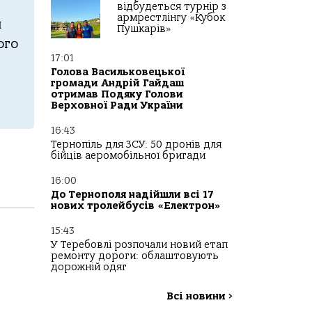
відбудеться турнір з
армрестлінгу «Кубок
я
Пушкарів»
ого
17:01
Голова Васильковецької
громади Андрій Гайдаш
отримав Подяку Голови
Верховної Ради України
16:43
Тернопіль для ЗСУ: 50 дронів для
бійців аеромобільної бригади
16:00
До Тернополя надійшли всі 17
нових тролейбусів «Електрон»
15:43
У Теребовлі розпочали новий етап
ремонту дороги: облаштовують
дорожній одяг
Всі новини
>