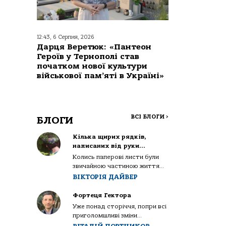
12:43, 6 Серпня, 2026
Дарця Веретюк: «Пантеон
Героїв у Тернополі став
початком нової культури
військової пам’яті в Україні»
ВСІ БЛОГИ
>
БЛОГИ
Кілька щирих рядків,
написаних від руки…
Колись паперові листи були
звичайною частиною життя...
ВІКТОРІЯ ДАЙВЕР
Фортеця Гектора
Уже понад сторіччя, попри всі
приголомшливі зміни...