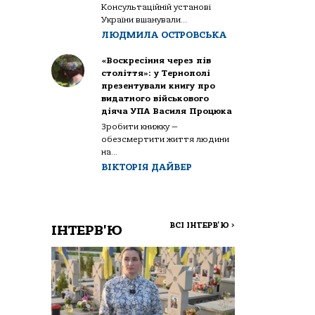
Консультаційній установі
України вшанували...
ЛЮДМИЛА ОСТРОВСЬКА
«Воскресіння через пів
століття»: у Тернополі
презентували книгу про
видатного військового
діяча УПА Василя Процюка
Зробити книжку —
обезсмертити життя людини
на...
ВІКТОРІЯ ДАЙВЕР
ВСІ ІНТЕРВ'Ю
>
ІНТЕРВ'Ю