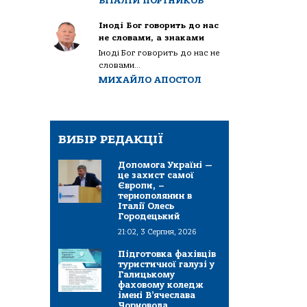
ВІТАЛІЙ ПОРТНИКОВ
Іноді Бог говорить до нас
не словами, а знаками
Іноді Бог говорить до нас не
словами...
МИХАЙЛО АПОСТОЛ
ВИБІР РЕДАКЦІЇ
Допомога Україні —
це захист самої
Європи, –
тернополянин в
Італії Олесь
Городецький
21:02, 3 Серпня, 2026
Підготовка фахівців
туристичної галузі у
Галицькому
фаховому коледж
імені В’ячеслава
Чорновола