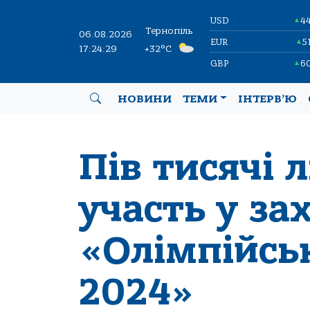
USD
4
▲
Тернопіль
06.08.2026
EUR
5
▲
17:24:30
+32°C
GBP
6
▲
НОВИНИ
ТЕМИ
ІНТЕРВ’Ю
Пів тисячі 
участь у за
«Олімпійсь
2024»