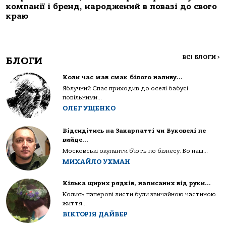
компанії і бренд, народжений в повазі до свого
краю
ВСІ БЛОГИ
>
БЛОГИ
Коли час мав смак білого наливу…
Яблучний Спас приходив до оселі бабусі
повільними...
ОЛЕГ УЩЕНКО
Відсидітись на Закарпатті чи Буковелі не
вийде…
Московські окупанти б’ють по бізнесу. Бо наш...
МИХАЙЛО УХМАН
Кілька щирих рядків, написаних від руки…
Колись паперові листи були звичайною частиною
життя...
ВІКТОРІЯ ДАЙВЕР