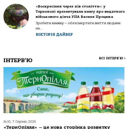
«Воскресіння через пів століття»: у
Тернополі презентували книгу про видатного
військового діяча УПА Василя Процюка
Зробити книжку — обезсмертити життя людини
на...
ВІКТОРІЯ ДАЙВЕР
ВСІ ІНТЕРВ'Ю
>
ІНТЕРВ'Ю
14:10, 7 Серпня, 2026
«ТернОпілля» – це нова сторінка розвитку