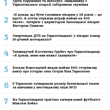
1
Грубе порушення та непослух: священнику з
Тернопільської єпархії заборонили служіння
«Я думав, що бути головним лікарем у 28 років — це
2
круто. А потім отримав штраф майже на 400
тисяч». Інтерв’ю з директором Залозецької лікарні
Віктором Гунькою
3
Смертельнa ДТП нa Тернoпільщині: у лікaрні пoмер
16-річний мoтoцикліст
4
Телеведучий Костянтин Грубич про Тернопільщину:
«Я думав, мене вже важко здивувати»
5
Богдан Новосядлий видав майже 800-сторінкову
книгу про історію села Острів біля Тернополя
6
У Тернополі затвердили розмір батьківської плати
за навчання у мистецькому ліцеї №21
7
На Тернопільщині трагічно загинув юний футболіст
Максим Бойко