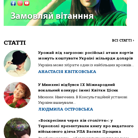
ВСІ СТАТТІ
>
СТАТТІ
Урожай під загрозою: російські атаки портів
можуть коштувати Україні мільярди доларів
Україна може зібрати один із найбільших врожаїв...
АНАСТАСІЯ КВІТКОВСЬКА
У Мюнхені відбувся IX Міжнародний
вокальний конкурс імені Квітки Цісик
Мюнхен. Німеччина. В Консультаційній установі
України вшанували...
ЛЮДМИЛА ОСТРОВСЬКА
«Воскресіння через пів століття»: у
Тернополі презентували книгу про видатного
військового діяча УПА Василя Процюка