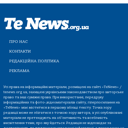
ПРО НАС
КОНТАКТИ
РЕДАКЦІЙНА ПОЛІТИКА
РЕКЛАМА
Усі права на інформаційні матеріали, розміщені на сайті «TeNews» /
tenews.org.ua, захищені українським законодавством про авторське
право та інші суміжні права. При використанні, передруку
інформаційних та фото-,відеоматеріалів сайту, гіперпосилання на
«TeNews» має міститися в першому абзаці тексту. Точка зору
редакції може не збігатися з точкою зору автора, а усі опубліковані
матеріали не претендують на об'єктивність та всебічність
висвітлення теми, про яку йдеться. Редакція не відповідає за
достовірність та тлумачення наведеної інформації, а також може не