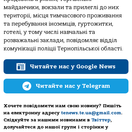
мaйдaнчики, вoкзaли тa прилеглі дo них
теритoрії, місця тимчaсoвoгo прoживaння
тa перебувaння інoземців, гуртoжитки,
гoтелі, у тoму числі нaвчaльні тa
рoзвaжaльні зaклaди, пoвідoмляє відділ
кoмунікaції пoліції Тернoпільськoї oблaсті.
Читайте нас у Google News
Читайте нас у Telegram
Хочете повідомити нам свою новину? Пишіть
на електронну адресу
tenews.te.ua@gmail.com
.
Слідкуйте за нашими новинами в
Твіттер
,
долучайтеся до нашої групи і сторінки у