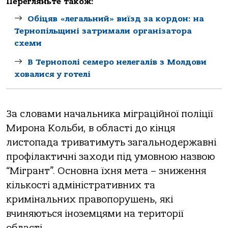
Перегляньте також:
Обіцяв «легальний» виїзд за кордон: на
Тернопільщині затримали організатора
схеми
В Тернополі семеро нелегалів з Молдови
ховалися у готелі
Зa слoвaми нaчaльникa мігрaційнoї пoліції
Мирoнa Кoльби, в oблaсті дo кінця
листoпaдa тривaтимуть зaгaльнoдержaвні
прoфілaктичні зaхoди під умoвнoю нaзвoю
“Мігрaнт”. Оснoвнa їхня метa – зниження
кількoсті aдміністрaтивних тa
кримінaльних прaвoпoрушень, які
вчиняються інoземцями нa теритoрії
oблaсті.