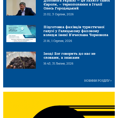
Допомога Україні — це захист самої
Європи, – тернополянин в Італії
Олесь Городецький
21:02, 3 Серпня, 2026
Підготовка фахівців туристичної
галузі у Галицькому фаховому
коледж імені В’ячеслава Чорновола
21:16, 1 Серпня, 2026
Іноді Бог говорить до нас не
словами, а знаками
16:43, 31 Липня, 2026
НОВИНИ РОЗДІЛУ
>