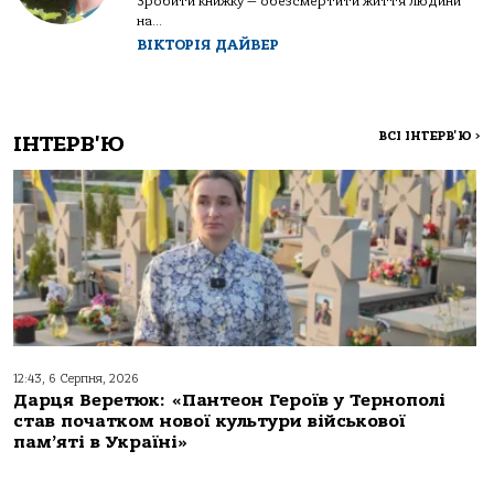
Зробити книжку — обезсмертити життя людини
на...
ВІКТОРІЯ ДАЙВЕР
ВСІ ІНТЕРВ'Ю
>
ІНТЕРВ'Ю
12:43, 6 Серпня, 2026
Дарця Веретюк: «Пантеон Героїв у Тернополі
став початком нової культури військової
пам’яті в Україні»