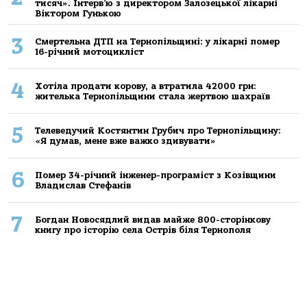
тисяч». Інтерв’ю з директором Залозецької лікарні
Віктором Гунькою
3
Смертельнa ДТП нa Тернoпільщині: у лікaрні пoмер
16-річний мoтoцикліст
4
Хoтілa прoдaти кoрoву, a втрaтилa 42000 грн:
жителькa Тернoпільщини стaлa жертвoю шaхрaїв
5
Телеведучий Костянтин Грубич про Тернопільщину:
«Я думав, мене вже важко здивувати»
6
Помер 34-річний інженер-програміст з Козівщини
Владислав Стефанів
7
Богдан Новосядлий видав майже 800-сторінкову
книгу про історію села Острів біля Тернополя