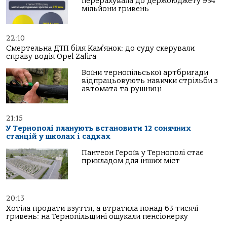
перерахувала до держбюджету 934
мільйони гривень
22:10
Смертельна ДТП біля Кам’янок: до суду скерували
справу водія Opel Zafira
Воїни тернопільської артбригади
відпрацьовують навички стрільби з
автомата та рушниці
21:15
У Тернополі планують встановити 12 сонячних
станцій у школах і садках
Пантеон Героїв у Тернополі стає
прикладом для інших міст
20:13
Хотіла продати взуття, а втратила понад 63 тисячі
гривень: на Тернопільщині ошукали пенсіонерку