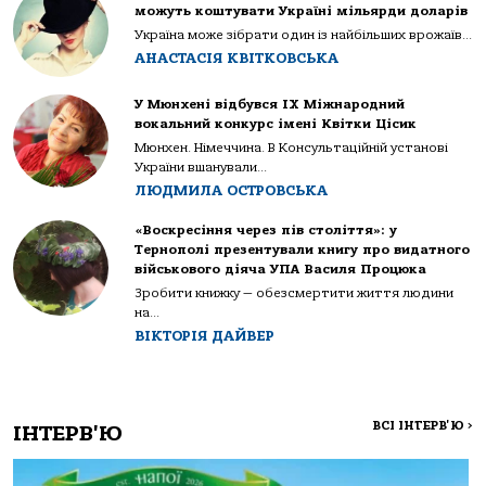
можуть коштувати Україні мільярди доларів
Україна може зібрати один із найбільших врожаїв...
АНАСТАСІЯ КВІТКОВСЬКА
У Мюнхені відбувся IX Міжнародний
вокальний конкурс імені Квітки Цісик
Мюнхен. Німеччина. В Консультаційній установі
України вшанували...
ЛЮДМИЛА ОСТРОВСЬКА
«Воскресіння через пів століття»: у
Тернополі презентували книгу про видатного
військового діяча УПА Василя Процюка
Зробити книжку — обезсмертити життя людини
на...
ВІКТОРІЯ ДАЙВЕР
ВСІ ІНТЕРВ'Ю
>
ІНТЕРВ'Ю