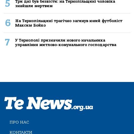
5
Три дні був безвісти: на Тернопільщині чоловіка
знайшли мертвим
6
На Тернопільщині трагічно загинув юний футболіст
Максим Бойко
7
У Тернополі призначили нового начальника
управління житлово-комунального господарства
ПРО НАС
КОНТАКТИ