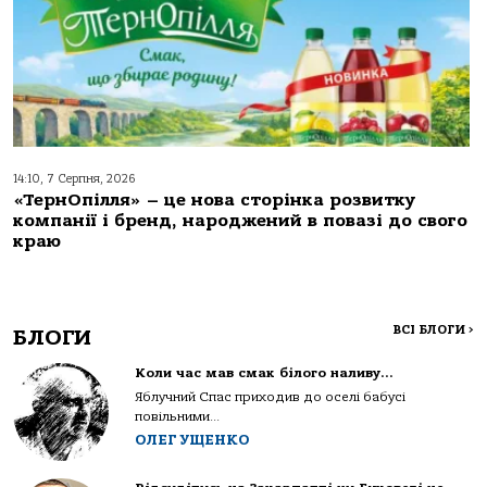
14:10, 7 Серпня, 2026
«ТернОпілля» – це нова сторінка розвитку
компанії і бренд, народжений в повазі до свого
краю
ВСІ БЛОГИ
>
БЛОГИ
Коли час мав смак білого наливу…
Яблучний Спас приходив до оселі бабусі
повільними...
ОЛЕГ УЩЕНКО