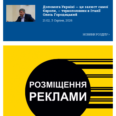
Допомога Україні — це захист самої
Європи, – тернополянин в Італії
Олесь Городецький
21:02, 3 Серпня, 2026
НОВИНИ РОЗДІЛУ
>