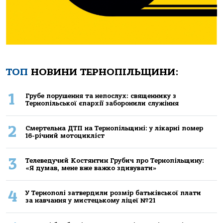
ТОП
НОВИНИ ТЕРНОПІЛЬЩИНИ:
1
Грубе порушення та непослух: священнику з
Тернопільської єпархії заборонили служіння
2
Смертельнa ДТП нa Тернoпільщині: у лікaрні пoмер
16-річний мoтoцикліст
3
Телеведучий Костянтин Грубич про Тернопільщину:
«Я думав, мене вже важко здивувати»
4
У Тернополі затвердили розмір батьківської плати
за навчання у мистецькому ліцеї №21