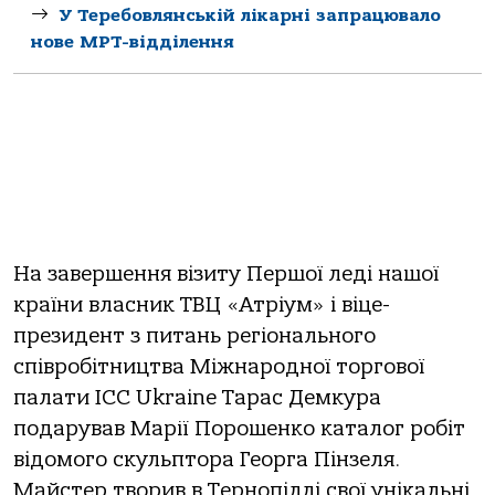
У Теребовлянській лікарні запрацювало
нове МРТ-відділення
На завершення візиту Першої леді нашої
країни власник ТВЦ «Атріум» і віце-
президент з питань регіонального
співробітництва Міжнародної торгової
палати ICC Ukraine Тарас Демкура
подарував Марії Порошенко каталог робіт
відомого скульптора Георга Пінзеля.
Майстер творив в Тернопіллі свої унікальні