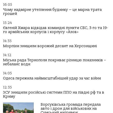
16:05
Чому надмірне утеплення будинку — це марна трата
грошей
15:24
Євгеній Хмара відвідав командні пункти СБС, 3-го та 19-
го армійських корпусів і корпусу «Азов»
14:35
Морпіхи знищили ворожий десант на Херсонщині
14:12
Міська рада Тернополя покриває різницю показників –
небаланс води
14:05
Одеса пережила наймасштабніший удар за час війни
12:35
ЗСУ знищили російські системи ППО на півдні рф та в
Криму
Борсуківська громада передала
авто і дрон для військових на
Сумський напрямок