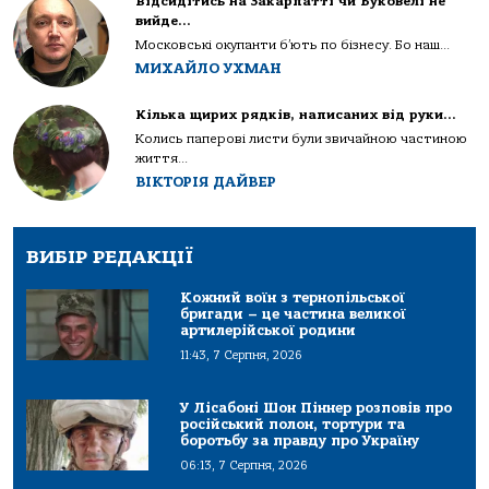
Відсидітись на Закарпатті чи Буковелі не
вийде…
Московські окупанти б’ють по бізнесу. Бо наш...
МИХАЙЛО УХМАН
Кілька щирих рядків, написаних від руки…
Колись паперові листи були звичайною частиною
життя...
ВІКТОРІЯ ДАЙВЕР
ВИБІР РЕДАКЦІЇ
Кожний воїн з тернопільської
бригади – це частина великої
артилерійської родини
11:43, 7 Серпня, 2026
У Лісабоні Шон Піннер розповів про
російський полон, тортури та
боротьбу за правду про Україну
06:13, 7 Серпня, 2026