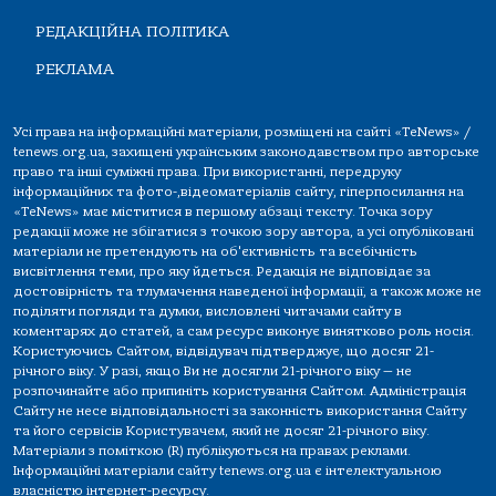
РЕДАКЦІЙНА ПОЛІТИКА
РЕКЛАМА
Усі права на інформаційні матеріали, розміщені на сайті «TeNews» /
tenews.org.ua, захищені українським законодавством про авторське
право та інші суміжні права. При використанні, передруку
інформаційних та фото-,відеоматеріалів сайту, гіперпосилання на
«TeNews» має міститися в першому абзаці тексту. Точка зору
редакції може не збігатися з точкою зору автора, а усі опубліковані
матеріали не претендують на об'єктивність та всебічність
висвітлення теми, про яку йдеться. Редакція не відповідає за
достовірність та тлумачення наведеної інформації, а також може не
поділяти погляди та думки, висловлені читачами сайту в
коментарях до статей, а сам ресурс виконує винятково роль носія.
Користуючись Сайтом, відвідувач підтверджує, що досяг 21-
річного віку. У разі, якщо Ви не досягли 21-річного віку — не
розпочинайте або припиніть користування Сайтом. Адміністрація
Сайту не несе відповідальності за законність використання Сайту
та його сервісів Користувачем, який не досяг 21-річного віку.
Матеріали з поміткою (R) публікуються на правах реклами.
Інформаційні матеріали сайту tenews.org.ua є інтелектуальною
власністю інтернет-ресурсу.