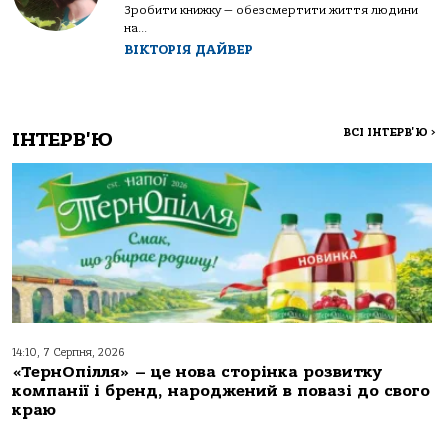
Зробити книжку — обезсмертити життя людини
на...
ВІКТОРІЯ ДАЙВЕР
ВСІ ІНТЕРВ'Ю
>
ІНТЕРВ'Ю
14:10, 7 Серпня, 2026
«ТернОпілля» – це нова сторінка розвитку
компанії і бренд, народжений в повазі до свого
краю