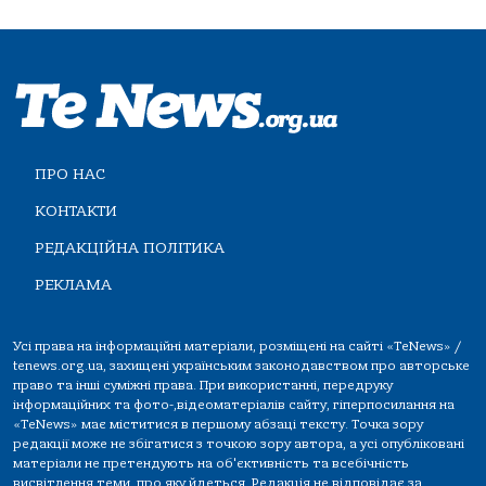
ПРО НАС
КОНТАКТИ
РЕДАКЦІЙНА ПОЛІТИКА
РЕКЛАМА
Усі права на інформаційні матеріали, розміщені на сайті «TeNews» /
tenews.org.ua, захищені українським законодавством про авторське
право та інші суміжні права. При використанні, передруку
інформаційних та фото-,відеоматеріалів сайту, гіперпосилання на
«TeNews» має міститися в першому абзаці тексту. Точка зору
редакції може не збігатися з точкою зору автора, а усі опубліковані
матеріали не претендують на об'єктивність та всебічність
висвітлення теми, про яку йдеться. Редакція не відповідає за