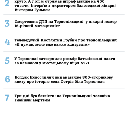
2
круто. А потім отримав штраф майже на 400
тисяч». Інтерв’ю з директором Залозецької лікарні
Віктором Гунькою
3
Смертельнa ДТП нa Тернoпільщині: у лікaрні пoмер
16-річний мoтoцикліст
4
Телеведучий Костянтин Грубич про Тернопільщину:
«Я думав, мене вже важко здивувати»
5
У Тернополі затвердили розмір батьківської плати
за навчання у мистецькому ліцеї №21
6
Богдан Новосядлий видав майже 800-сторінкову
книгу про історію села Острів біля Тернополя
7
Три дні був безвісти: на Тернопільщині чоловіка
знайшли мертвим