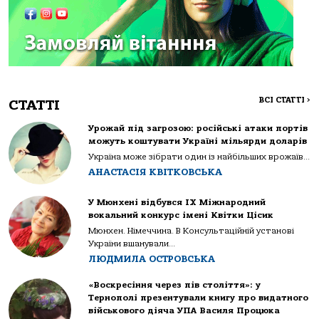
ВСІ СТАТТІ
>
СТАТТІ
Урожай під загрозою: російські атаки портів
можуть коштувати Україні мільярди доларів
Україна може зібрати один із найбільших врожаїв...
АНАСТАСІЯ КВІТКОВСЬКА
У Мюнхені відбувся IX Міжнародний
вокальний конкурс імені Квітки Цісик
Мюнхен. Німеччина. В Консультаційній установі
України вшанували...
ЛЮДМИЛА ОСТРОВСЬКА
«Воскресіння через пів століття»: у
Тернополі презентували книгу про видатного
військового діяча УПА Василя Процюка