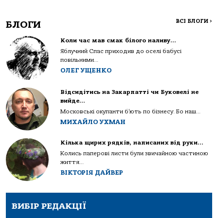
ВСІ БЛОГИ
>
БЛОГИ
Коли час мав смак білого наливу…
Яблучний Спас приходив до оселі бабусі
повільними...
ОЛЕГ УЩЕНКО
Відсидітись на Закарпатті чи Буковелі не
вийде…
Московські окупанти б’ють по бізнесу. Бо наш...
МИХАЙЛО УХМАН
Кілька щирих рядків, написаних від руки…
Колись паперові листи були звичайною частиною
життя...
ВІКТОРІЯ ДАЙВЕР
ВИБІР РЕДАКЦІЇ