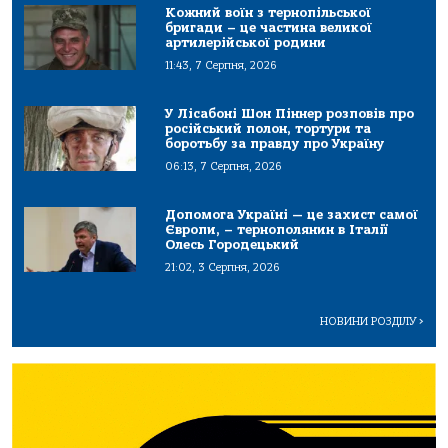
Кожний воїн з тернопільської
бригади – це частина великої
артилерійської родини
11:43, 7 Серпня, 2026
У Лісабоні Шон Піннер розповів про
російський полон, тортури та
боротьбу за правду про Україну
06:13, 7 Серпня, 2026
Допомога Україні — це захист самої
Європи, – тернополянин в Італії
Олесь Городецький
21:02, 3 Серпня, 2026
НОВИНИ РОЗДІЛУ
>