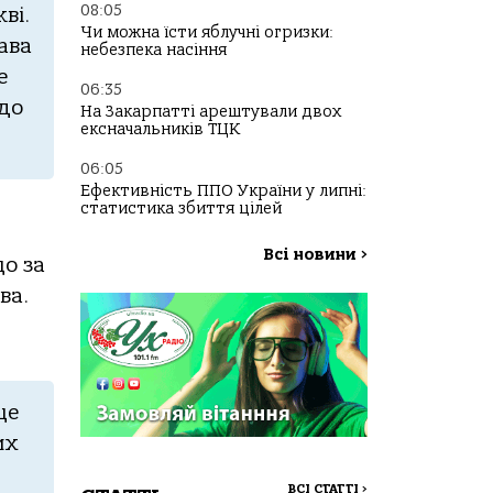
08:05
ві.
Чи можна їсти яблучні огризки:
aвa
небезпека насіння
е
06:35
 дo
На Закарпатті арештували двох
ексначальників ТЦК
06:05
Ефективність ППО України у липні:
статистика збиття цілей
Всі новини
>
щo зa
вa.
ще
их
ВСІ СТАТТІ
>