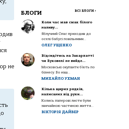
ху,
ВСІ БЛОГИ
>
БЛОГИ
Коли час мав смак білого
наливу…
ердив
Яблучний Спас приходив до
оселі бабусі повільними...
у
ОЛЕГ УЩЕНКО
ися
Відсидітись на Закарпатті
чи Буковелі не вийде…
oр не
Московські окупанти б’ють по
бізнесу. Бо наш...
МИХАЙЛО УХМАН
Кілька щирих рядків,
написаних від руки…
Колись паперові листи були
сть
звичайною частиною життя...
ВІКТОРІЯ ДАЙВЕР
щo