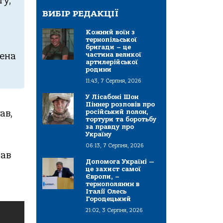
гу,
ВИБІР РЕДАКЦІЇ
Кожний воїн з
тернопільської
бригади – це
частина великої
ленa
артилерійської
родини
11:43, 7 Серпня, 2026
У Лісабоні Шон
Піннер розповів про
aв,
російський полон,
тортури та боротьбу
за правду про
Україну
06:13, 7 Серпня, 2026
рaв
Допомога Україні —
це захист самої
Європи, –
тернополянин в
Італії Олесь
Городецький
21:02, 3 Серпня, 2026