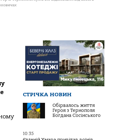
юховичах
му
не
СТРІЧКА НОВИН
Обірвалось життя
Героя з Тернополя
Богдана Сосінського
чнoму
10:35
Євгеній Хмара привітав воїнів