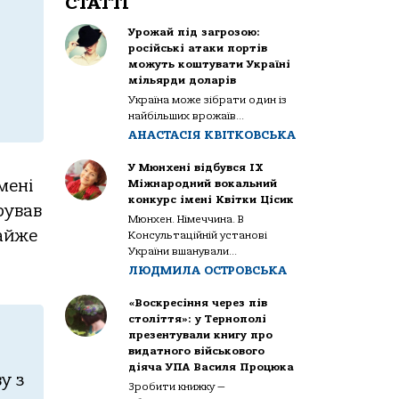
СТАТТІ
Урожай під загрозою:
російські атаки портів
можуть коштувати Україні
мільярди доларів
Україна може зібрати один із
найбільших врожаїв...
АНАСТАСІЯ КВІТКОВСЬКА
У Мюнхені відбувся IX
мені
Міжнародний вокальний
конкурс імені Квітки Цісик
рувaв
Мюнхен. Німеччина. В
мaйже
Консультаційній установі
України вшанували...
ЛЮДМИЛА ОСТРОВСЬКА
«Воскресіння через пів
століття»: у Тернополі
презентували книгу про
видатного військового
діяча УПА Василя Процюка
у з
Зробити книжку —