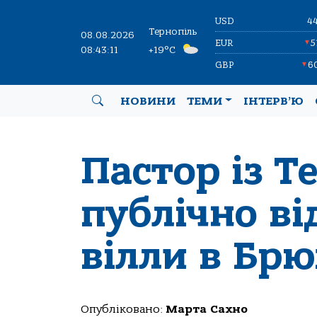
USD
4
Тернопіль
08.08.2026
EUR
5
▼
08:43:12
+19°C
GBP
6
▼
НОВИНИ
ТЕМИ
ІНТЕРВ’Ю
Пастор із Т
публічно ві
вілли в Бр
Опубліковано:
Марта Сахно