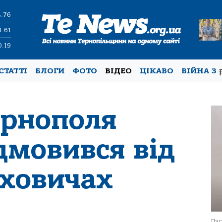
4.76
1.61
0.19
СТАТТІ
БЛОГИ
ФОТО
ВІДЕО
ЦІКАВО
ВІЙНА З
ернополя
дмовився від
юховичах
Пас