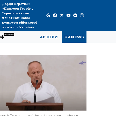
Дарця Веретюк:
«Пантеон Героїв у
Тернополі став
початком нової
культури військової
пам’яті в Україні»
СПЕЦТЕМА
рф
АВТОРИ
UANEWS
тор із Тернополя публічно відмовився від вілли в