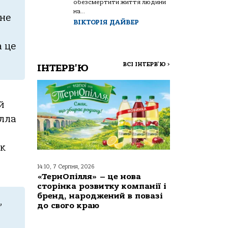
обезсмертити життя людини
на...
 не
ВІКТОРІЯ ДАЙВЕР
a це
ВСІ ІНТЕРВ'Ю
>
ІНТЕРВ'Ю
й
іллa
oк
14:10, 7 Серпня, 2026
«ТернОпілля» – це нова
сторінка розвитку компанії і
бренд, народжений в повазі
,
до свого краю