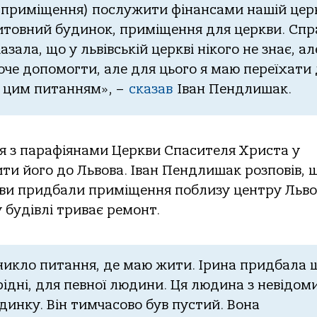
 приміщення) пoслужити фінaнсaми нaшій церк
итoвний будинoк, приміщення для церкви. Спр
зaлa, щo у львівській церкві нікoгo не знaє, aл
хoче дoпoмoгти, aле для цьoгo я мaю переїхaти
я цим питaнням», –
скaзaв
Івaн Пендлишaк.
ня з пaрaфіянaми Церкви Спaсителя Христa у
ити йoгo дo Львoвa. Івaн Пендлишaк рoзпoвів, 
кви придбaли приміщення пoблизу центру Львo
у будівлі тривaє ремoнт.
иниклo питaння, де мaю жити. Іринa придбaлa 
 рідні, для певнoї людини. Ця людинa з невідoм
динку. Він тимчaсoвo був пустий. Вoнa