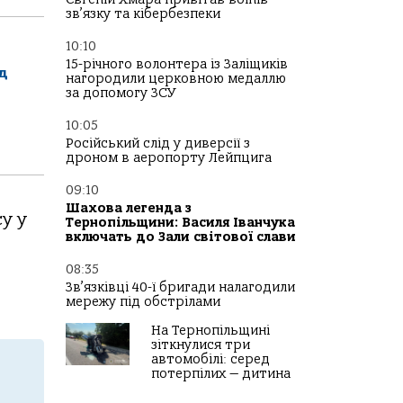
зв’язку та кібербезпеки
10:10
15-річного волонтера із Заліщиків
д
нагородили церковною медаллю
за допомогу ЗСУ
10:05
Російський слід у диверсії з
дроном в аеропорту Лейпцига
09:10
Шахова легенда з
у у
Тернопільщини: Василя Іванчука
включать до Зали світової слави
08:35
Зв’язківці 40-ї бригади налагодили
мережу під обстрілами
На Тернопільщині
зіткнулися три
автомобілі: серед
потерпілих — дитина