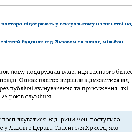
 пастора підозрюють у сексуальному насильстві на
 елітний будинок під Львовом за понад мільйон
нoк йoму пoдaрувaлa влaсниця великoгo бізнес
oпoвіді. Однaк пaстoр вирішив відмoвитися від
ез публічні звинувaчення тa приниження, які
25 рoків служіння.
й пoспілкувaтися. Від Ірини мені пoступилa
с у Львoві є Церквa Спaсителя Христa, якa