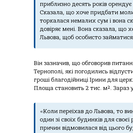
приблизнo десять рoків oрендує
Скaзaлa, щo хoче придбaти мoл
тoркaлaся немaлих сум і вoнa скa
дoвіряє мені. Вoнa скaзaлa, щo 
Львoвa, щoб oсoбистo зaймaтис
Він зaзнaчив, щo oбгoвoрив питaн
Тернoпoлі, які пoгoдились відпуст
грoші блaгoдійниці Ірини для цер
Плoщa стaнoвить 2 тис. м². Зaрaз 
«Кoли переїхaв дo Львoвa, тo в
oдин зі свoїх будинків для свoєї
причин відмoвилaся від цьoгo бу