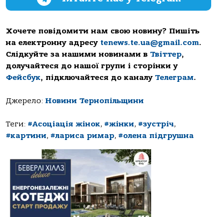
Хочете повідомити нам свою новину? Пишіть
на електронну адресу
tenews.te.ua@gmail.com
.
Слідкуйте за нашими новинами в
Твіттер
,
долучайтеся до нашої групи і сторінки у
Фейсбук
, підключайтеся до каналу
Телеграм
.
Джерело:
Новини Тернопільщини
Теги:
#Асоціація жінок
,
#жінки
,
#зустріч
,
#картини
,
#лариса римар
,
#олена підгрушна