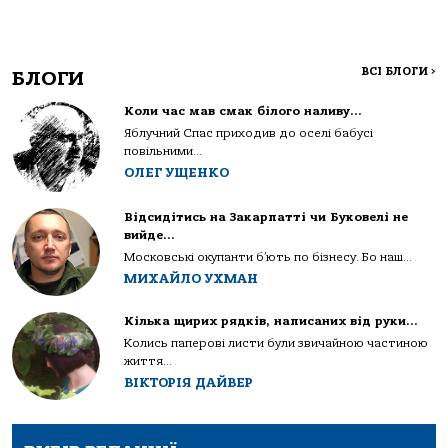
ВСІ БЛОГИ
>
БЛОГИ
Коли час мав смак білого наливу…
Яблучний Спас приходив до оселі бабусі
повільними...
ОЛЕГ УЩЕНКО
Відсидітись на Закарпатті чи Буковелі не
вийде…
Московські окупанти б’ють по бізнесу. Бо наш...
МИХАЙЛО УХМАН
Кілька щирих рядків, написаних від руки…
Колись паперові листи були звичайною частиною
життя...
ВІКТОРІЯ ДАЙВЕР