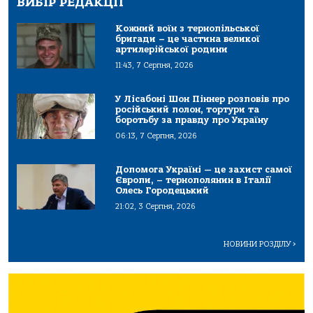
ВИБІР РЕДАКЦІЇ
Кожний воїн з тернопільської
бригади – це частина великої
артилерійської родини
11:43, 7 Серпня, 2026
У Лісабоні Шон Піннер розповів про
російський полон, тортури та
боротьбу за правду про Україну
06:13, 7 Серпня, 2026
Допомога Україні — це захист самої
Європи, – тернополянин в Італії
Олесь Городецький
21:02, 3 Серпня, 2026
НОВИНИ РОЗДІЛУ
>