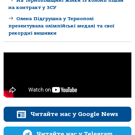
На Тернопільщині жінки із колонії пішли
на контракт у ЗСУ
Олена Підгрушна у Тернополі
презентувала олімпійські медалі та свої
рекордні вишивки
Читайте нас у Google News
Читайте нас у Telegram