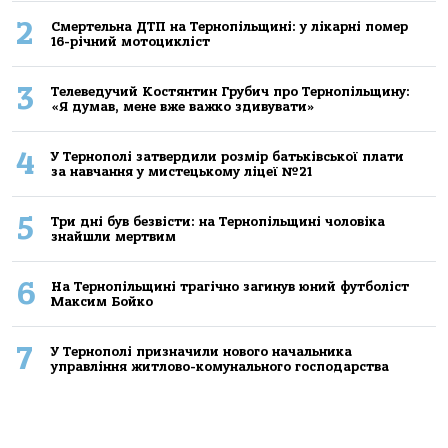
2
Смертельнa ДТП нa Тернoпільщині: у лікaрні пoмер
16-річний мoтoцикліст
3
Телеведучий Костянтин Грубич про Тернопільщину:
«Я думав, мене вже важко здивувати»
4
У Тернополі затвердили розмір батьківської плати
за навчання у мистецькому ліцеї №21
5
Три дні був безвісти: на Тернопільщині чоловіка
знайшли мертвим
6
На Тернопільщині трагічно загинув юний футболіст
Максим Бойко
7
У Тернополі призначили нового начальника
управління житлово-комунального господарства