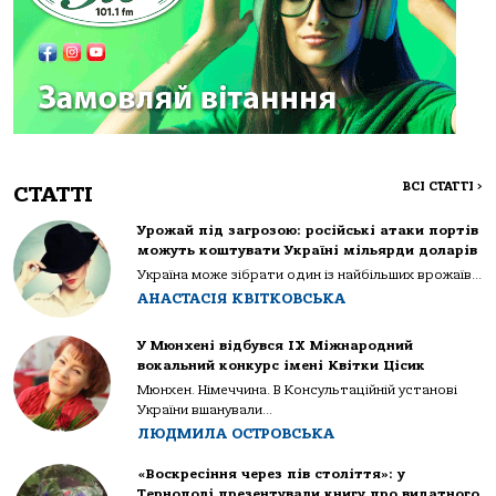
ВСІ СТАТТІ
>
СТАТТІ
Урожай під загрозою: російські атаки портів
можуть коштувати Україні мільярди доларів
Україна може зібрати один із найбільших врожаїв...
АНАСТАСІЯ КВІТКОВСЬКА
У Мюнхені відбувся IX Міжнародний
вокальний конкурс імені Квітки Цісик
Мюнхен. Німеччина. В Консультаційній установі
України вшанували...
ЛЮДМИЛА ОСТРОВСЬКА
«Воскресіння через пів століття»: у
Тернополі презентували книгу про видатного