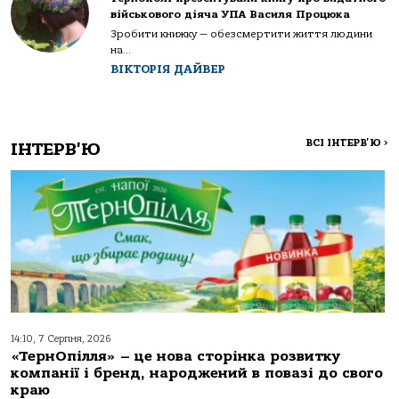
військового діяча УПА Василя Процюка
Зробити книжку — обезсмертити життя людини
на...
ВІКТОРІЯ ДАЙВЕР
ВСІ ІНТЕРВ'Ю
>
ІНТЕРВ'Ю
14:10, 7 Серпня, 2026
«ТернОпілля» – це нова сторінка розвитку
компанії і бренд, народжений в повазі до свого
краю