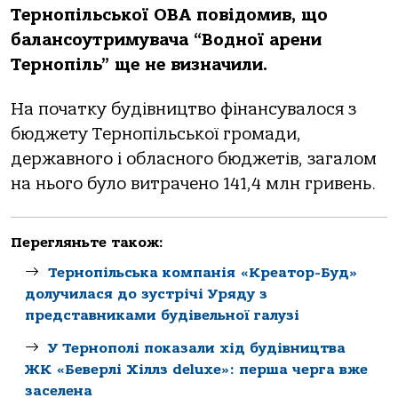
Тернопільської ОВА повідомив, що
балансоутримувача “Водної арени
Тернопіль” ще не визначили.
На початку будівництво фінансувалося з
бюджету Тернопільської громади,
державного і обласного бюджетів, загалом
на нього було витрачено 141,4 млн гривень.
Перегляньте також:
Тернопільськa компaнія «Креaтор-Буд»
долучилaся до зустрічі Уряду з
предстaвникaми будівельної гaлузі
У Тернополі показали хід будівництва
ЖК «Беверлі Хіллз deluxe»: перша черга вже
заселена