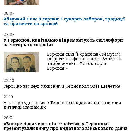
08:07
Яблучний Спас 6 серпня: 5 суворих заборон, традиції
та прикмети на врожай
07:07
У Тернополі капітально відремонтують світлофори
на чотирьох локаціях
Бережанський краєзнавчий музей
розпочинає фотопроєкт «Зупинені
та збережені… Фотоісторія
Бережан»
22:10
Героїчно загинув захисник із Тернополя Олег Шелетин
21:14
У парку «Здоров’я» в Тернополі відкрили інклюзивний
дитячий майданчик
20:31
«Воскресіння через пів століття»: у Тернополі
презентували книгу про видатного військового діяча