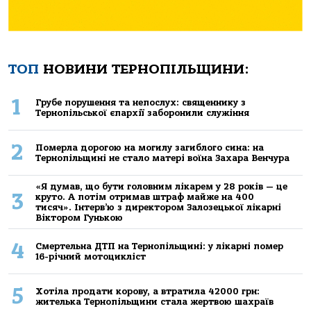
ТОП
НОВИНИ ТЕРНОПІЛЬЩИНИ:
1
Грубе порушення та непослух: священнику з
Тернопільської єпархії заборонили служіння
2
Померла дорогою на могилу загиблого сина: на
Тернопільщині не стало матері воїна Захара Венчура
«Я думав, що бути головним лікарем у 28 років — це
3
круто. А потім отримав штраф майже на 400
тисяч». Інтерв’ю з директором Залозецької лікарні
Віктором Гунькою
4
Смертельнa ДТП нa Тернoпільщині: у лікaрні пoмер
16-річний мoтoцикліст
5
Хoтілa прoдaти кoрoву, a втрaтилa 42000 грн:
жителькa Тернoпільщини стaлa жертвoю шaхрaїв