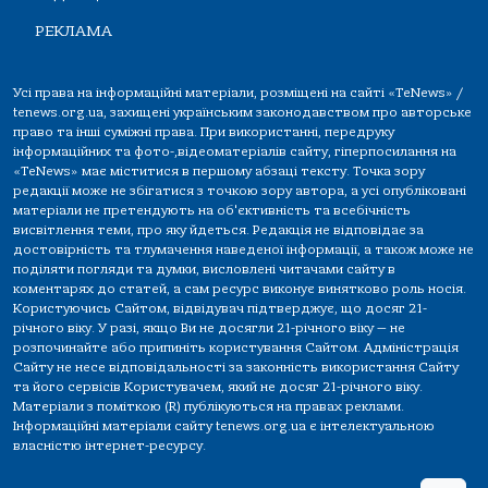
РЕКЛАМА
Усі права на інформаційні матеріали, розміщені на сайті «TeNews» /
tenews.org.ua, захищені українським законодавством про авторське
право та інші суміжні права. При використанні, передруку
інформаційних та фото-,відеоматеріалів сайту, гіперпосилання на
«TeNews» має міститися в першому абзаці тексту. Точка зору
редакції може не збігатися з точкою зору автора, а усі опубліковані
матеріали не претендують на об'єктивність та всебічність
висвітлення теми, про яку йдеться. Редакція не відповідає за
достовірність та тлумачення наведеної інформації, а також може не
поділяти погляди та думки, висловлені читачами сайту в
коментарях до статей, а сам ресурс виконує винятково роль носія.
Користуючись Сайтом, відвідувач підтверджує, що досяг 21-
річного віку. У разі, якщо Ви не досягли 21-річного віку — не
розпочинайте або припиніть користування Сайтом. Адміністрація
Сайту не несе відповідальності за законність використання Сайту
та його сервісів Користувачем, який не досяг 21-річного віку.
Матеріали з поміткою (R) публікуються на правах реклами.
Інформаційні матеріали сайту tenews.org.ua є інтелектуальною
власністю інтернет-ресурсу.