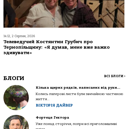
14:12, 2 Серпня, 2026
Телеведучий Костянтин Грубич про
Тернопільщину: «Я думав, мене вже важко
здивувати»
ВСІ БЛОГИ
>
БЛОГИ
Кілька щирих рядків, написаних від руки…
Колись паперові листи були звичайною частиною
життя...
ВІКТОРІЯ ДАЙВЕР
Фортеця Гектора
Уже понад сторіччя, попри всі приголомшливі
зміни...