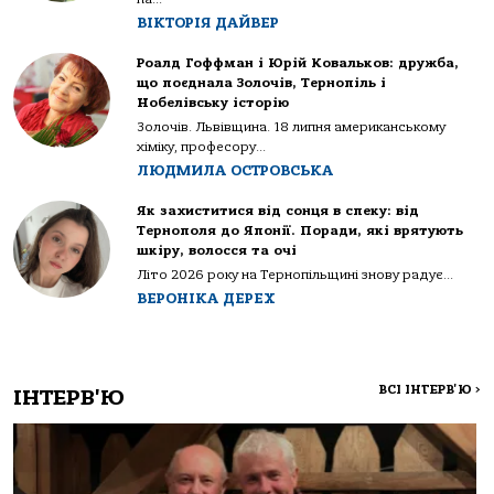
ВІКТОРІЯ ДАЙВЕР
Роалд Гоффман і Юрій Ковальков: дружба,
що поєднала Золочів, Тернопіль і
Нобелівську історію
Золочів. Львівщина. 18 липня американському
хіміку, професору...
ЛЮДМИЛА ОСТРОВСЬКА
Як захиститися від сонця в спеку: від
Тернополя до Японії. Поради, які врятують
шкіру, волосся та очі
Літо 2026 року на Тернопільщині знову радує...
ВЕРОНІКА ДЕРЕХ
ВСІ ІНТЕРВ'Ю
>
ІНТЕРВ'Ю