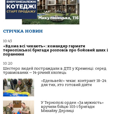
СТРІЧКА НОВИН
10:43
«Вдома всі чекають»: командир гармати
тернопілської бригади розповів про бойовий шлях і
поранення
10:20
Шестеро людей постраждали в ДТП у Кременці: серед
травмованих — 14-річний хлопець
«Едельвейс» чекає: контракт 18–24
для тих, хто готовий діяти
У Тернополі орден «За мужність»
вручили бійцю 105-ї бригади
Михайлу Дерлиці