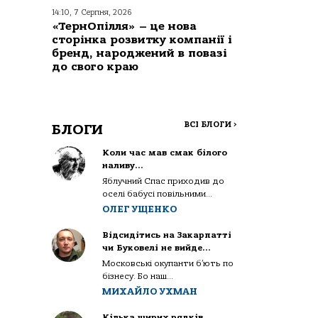
14:10, 7 Серпня, 2026
«ТернОпілля» – це нова
сторінка розвитку компанії і
бренд, народжений в повазі
до свого краю
ВСІ БЛОГИ
>
БЛОГИ
Коли час мав смак білого
наливу…
Яблучний Спас приходив до
оселі бабусі повільними...
ОЛЕГ УЩЕНКО
Відсидітись на Закарпатті
чи Буковелі не вийде…
Московські окупанти б’ють по
бізнесу. Бо наш...
МИХАЙЛО УХМАН
Кілька щирих рядків,