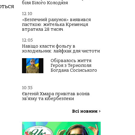
біля Білого Колодязя
ються
12:10
«Безпечний рахунок» виявився
пасткою: жителька Кременця
втратила 28 тисяч
12:05
Навіщо класти фольгу в
холодильник: лайфхак для чистоти
Обірвалось життя
Героя з Тернополя
Богдана Сосінського
10:35
Євгеній Хмара привітав воїнів
зв’язку та кібербезпеки
Всі новини
>