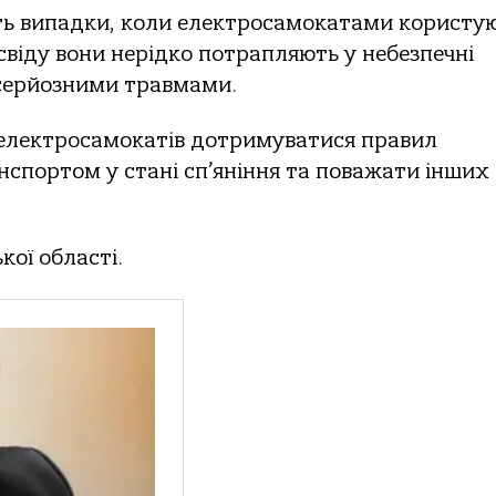
ь випадки, коли електросамокатами користу
освіду вони нерідко потрапляють у небезпечні
 серйозними травмами.
 електросамокатів дотримуватися правил
нспортом у стані сп’яніння та поважати інших
кої області.