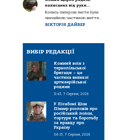
написаних від руки…
Колись паперові листи були
звичайною частиною життя...
ВІКТОРІЯ ДАЙВЕР
ВИБІР РЕДАКЦІЇ
Кожний воїн з
тернопільської
бригади – це
частина великої
артилерійської
родини
11:43, 7 Серпня, 2026
У Лісабоні Шон
Піннер розповів про
російський полон,
тортури та боротьбу
за правду про
Україну
06:13, 7 Серпня, 2026