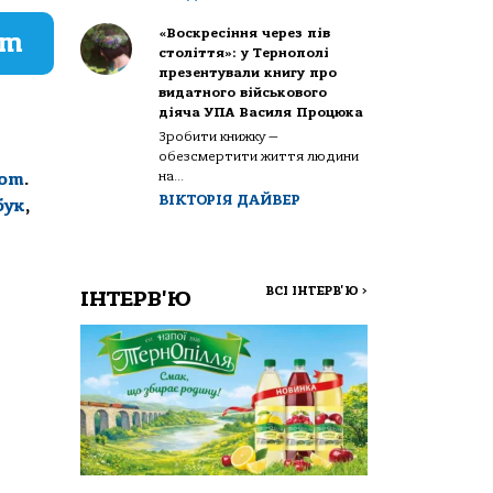
«Воскресіння через пів
am
століття»: у Тернополі
презентували книгу про
видатного військового
діяча УПА Василя Процюка
Зробити книжку —
обезсмертити життя людини
на...
com
.
ВІКТОРІЯ ДАЙВЕР
бук
,
ВСІ ІНТЕРВ'Ю
>
ІНТЕРВ'Ю