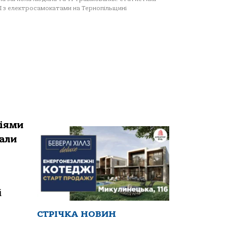
 з електросамокатами на Тернопільщині
діями
али
і
СТРІЧКА НОВИН