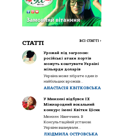
ВСІ СТАТТІ
>
СТАТТІ
Урожай під загрозою:
російські атаки портів
можуть коштувати Україні
мільярди доларів
Україна може зібрати один із
найбільших врожаїв...
АНАСТАСІЯ КВІТКОВСЬКА
У Мюнхені відбувся IX
Міжнародний вокальний
конкурс імені Квітки Цісик
Мюнхен. Німеччина. В
Консультаційній установі
України вшанували...
ЛЮДМИЛА ОСТРОВСЬКА