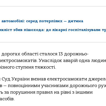
 автомобілі: серед потерпілих — дитина
кліст збив пішохода: до лікарні госпіталізували т
а дорогах області сталося 13 дорожньо-
лектросамокатів. Унаслідок аварій одна люди
ізного ступеня тяжкості.
ий Суд України визнав електросамокати джере
діїв — повноцінними учасниками дорожнього рух
ть за порушення правил на рівні з іншими
собів.