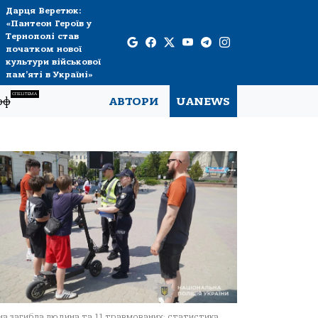
Дарця Веретюк:
«Пантеон Героїв у
Тернополі став
початком нової
культури військової
пам’яті в Україні»
СПЕЦТЕМА
рф
АВТОРИ
UANEWS
а загибла людина та 11 травмованих: статистика