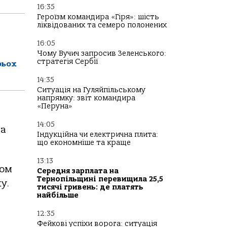
16:35
Героїзм командира «Гіря»: шість
ліквідованих та семеро полонених
16:05
Чому Вучич запросив Зеленського:
стратегія Сербії
рьох
14:35
Ситуація на Гуляйпільському
напрямку: звіт командира
«Перуна»
14:05
на
Індукційна чи електрична плита:
що економніше та краще
13:13
лом
Середня зарплата на
Тернопільщині перевищила 25,5
у.
тисячі гривень: де платять
найбільше
12:35
Фейкові успіхи ворога: ситуація