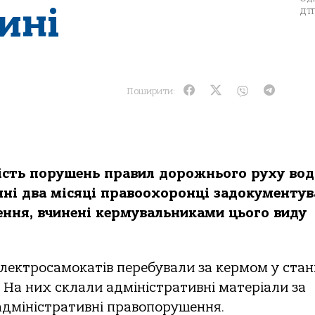
ині
ДТП
Поширити:
кість порушень правил дорожнього руху во
нні два місяці правоохоронці задокументув
ення, вчинені кермувальниками цього виду
 електросамокатів перебували за кермом у стан
. На них склали адміністративні матеріали за
адміністративні правопорушення.