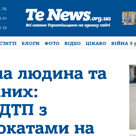
4.76
1.61
0.19
СТАТТІ
БЛОГИ
ФОТО
ВІДЕО
ЦІКАВО
ВІЙНА З
ла людина та
аних:
 ДТП з
окатами на
Одн