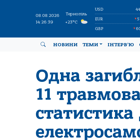
USD
4
Тернопіль
08.08.2026
EUR
5
▼
14:26:40
+23°C
GBP
6
▼
НОВИНИ
ТЕМИ
ІНТЕРВ’Ю
Одна загиб
11 травмов
статистика
електросам