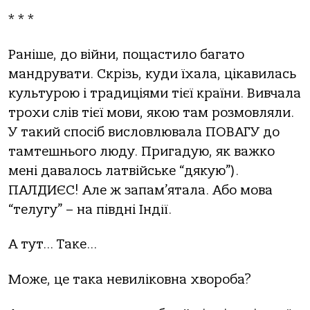
* * *
Раніше, до війни, пощастило багато
мандрувати. Скрізь, куди їхала, цікавилась
культурою і традиціями тієї країни. Вивчала
трохи слів тієї мови, якою там розмовляли.
У такий спосіб висловлювала ПОВАГУ до
тамтешнього люду. Пригадую, як важко
мені давалось латвійське “дякую”).
ПАЛДИЄС! Але ж запам’ятала. Або мова
“телугу” – на півдні Індії.
А тут… Таке…
Може, це така невиліковна хвороба?