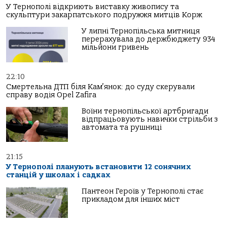
У Тернополі відкриють виставку живопису та
скульптури закарпатського подружжя митців Корж
У липні Тернопільська митниця
перерахувала до держбюджету 934
мільйони гривень
22:10
Смертельна ДТП біля Кам’янок: до суду скерували
справу водія Opel Zafira
Воїни тернопільської артбригади
відпрацьовують навички стрільби з
автомата та рушниці
21:15
У Тернополі планують встановити 12 сонячних
станцій у школах і садках
Пантеон Героїв у Тернополі стає
прикладом для інших міст