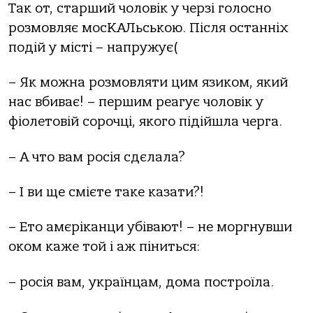
Так от, старший чоловік у черзі голосно
розмовляє мосКАЛьською. Після останніх
подій у місті – напружує(
– Як можна розмовляти цим язиком, який
нас вбиває! – першим реагує чоловік у
фіолетовій сорочці, якого підійшла черга.
– А что вам росія сдєлала?
– І ви ще смієте таке казати?!
– Ето амєріканци убівают! – не моргнувши
оком каже той і аж піниться:
– росія вам, українцам, дома построїла.