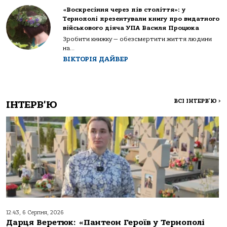
«Воскресіння через пів століття»: у
Тернополі презентували книгу про видатного
військового діяча УПА Василя Процюка
Зробити книжку — обезсмертити життя людини
на...
ВІКТОРІЯ ДАЙВЕР
ВСІ ІНТЕРВ'Ю
>
ІНТЕРВ'Ю
12:43, 6 Серпня, 2026
Дарця Веретюк: «Пантеон Героїв у Тернополі