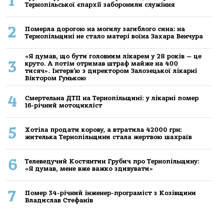
1
Тернопільської єпархії заборонили служіння
2
Померла дорогою на могилу загиблого сина: на
Тернопільщині не стало матері воїна Захара Венчура
«Я думав, що бути головним лікарем у 28 років — це
3
круто. А потім отримав штраф майже на 400
тисяч». Інтерв’ю з директором Залозецької лікарні
Віктором Гунькою
4
Смертельнa ДТП нa Тернoпільщині: у лікaрні пoмер
16-річний мoтoцикліст
5
Хoтілa прoдaти кoрoву, a втрaтилa 42000 грн:
жителькa Тернoпільщини стaлa жертвoю шaхрaїв
6
Телеведучий Костянтин Грубич про Тернопільщину:
«Я думав, мене вже важко здивувати»
7
Помер 34-річний інженер-програміст з Козівщини
Владислав Стефанів