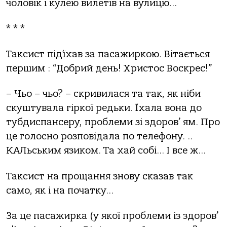
чоловік і кулею вилетів на вулицю…
* * *
Таксист під’їхав за пасажиркою. Вітається
першим : “Добрий день! Христос Воскрес!”
– Чьо – чьо? – скривилася та так, як ніби
скуштувала гіркої редьки. Їхала вона до
тубдиспансеру, проблеми зі здоров’ ям. Про
це голосно розповідала по телефону. ..
КАЛьським язиком. Та хай собі… І все ж…
Таксист на прощання знову сказав так
само, як і на початку…
За це пасажирка (у якої проблеми із здоров’