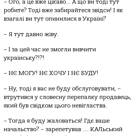
– Ого, а це вже цікаво… А що ви тоді тут
робите? Тоді вже забирайтеся звідси! І як
взагалі ви тут опинилися в Україні?
– Я тут давно жіву.
– І за цей час не змогли вивчити
українську?!?!
– НЄ МОГУ! НЄ ХОЧУ І НЄ БУДУ!
– Ну, тоді я вас не буду обслуговувати, –
втрутився у словесну перепалку продавець,
який був свідком цього невігластва.
– Тогда я буду жаловаться! Гдє ваше
начальство? – зарепетував …. КАЛьський