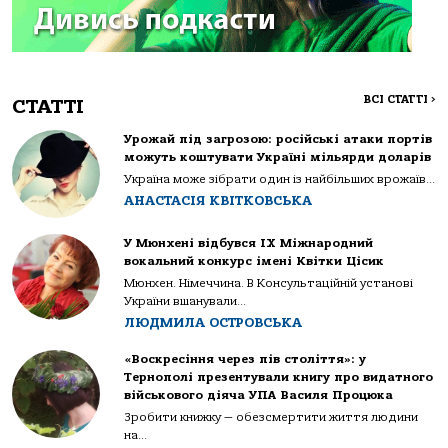
ВСІ СТАТТІ
>
СТАТТІ
Урожай під загрозою: російські атаки портів
можуть коштувати Україні мільярди доларів
Україна може зібрати один із найбільших врожаїв...
АНАСТАСІЯ КВІТКОВСЬКА
У Мюнхені відбувся IX Міжнародний
вокальний конкурс імені Квітки Цісик
Мюнхен. Німеччина. В Консультаційній установі
України вшанували...
ЛЮДМИЛА ОСТРОВСЬКА
«Воскресіння через пів століття»: у
Тернополі презентували книгу про видатного
військового діяча УПА Василя Процюка
Зробити книжку — обезсмертити життя людини
на...