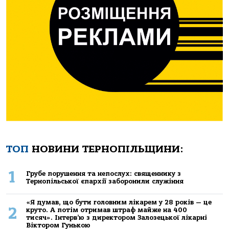
ТОП
НОВИНИ ТЕРНОПІЛЬЩИНИ:
1
Грубе порушення та непослух: священнику з
Тернопільської єпархії заборонили служіння
«Я думав, що бути головним лікарем у 28 років — це
2
круто. А потім отримав штраф майже на 400
тисяч». Інтерв’ю з директором Залозецької лікарні
Віктором Гунькою