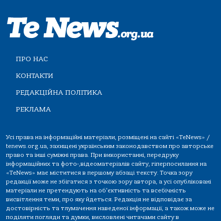
ПРО НАС
КОНТАКТИ
РЕДАКЦІЙНА ПОЛІТИКА
РЕКЛАМА
Усі права на інформаційні матеріали, розміщені на сайті «TeNews» /
tenews.org.ua, захищені українським законодавством про авторське
право та інші суміжні права. При використанні, передруку
інформаційних та фото-,відеоматеріалів сайту, гіперпосилання на
«TeNews» має міститися в першому абзаці тексту. Точка зору
редакції може не збігатися з точкою зору автора, а усі опубліковані
матеріали не претендують на об'єктивність та всебічність
висвітлення теми, про яку йдеться. Редакція не відповідає за
достовірність та тлумачення наведеної інформації, а також може не
поділяти погляди та думки, висловлені читачами сайту в