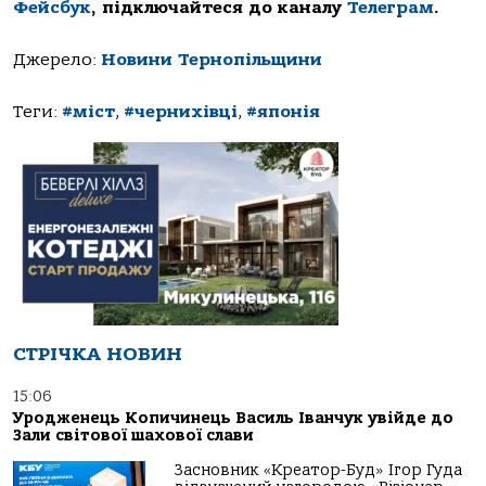
Фейсбук
, підключайтеся до каналу
Телеграм
.
Джерело:
Новини Тернопільщини
Теги:
#міст
,
#чернихівці
,
#японія
СТРІЧКА НОВИН
15:06
Уродженець Копичинець Василь Іванчук увійде до
Зали світової шахової слави
Засновник «Креатор-Буд» Ігор Гуда