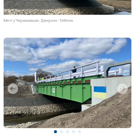
Міст у Чернихівцях. Джерело: TeNews