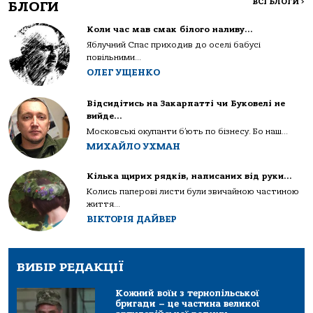
ВСІ БЛОГИ
>
БЛОГИ
Коли час мав смак білого наливу…
Яблучний Спас приходив до оселі бабусі
повільними...
ОЛЕГ УЩЕНКО
Відсидітись на Закарпатті чи Буковелі не
вийде…
Московські окупанти б’ють по бізнесу. Бо наш...
МИХАЙЛО УХМАН
Кілька щирих рядків, написаних від руки…
Колись паперові листи були звичайною частиною
життя...
ВІКТОРІЯ ДАЙВЕР
ВИБІР РЕДАКЦІЇ
Кожний воїн з тернопільської
бригади – це частина великої