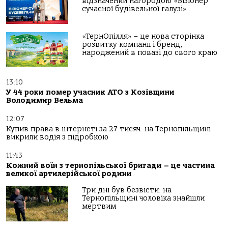
відзначений нагородою «Візіонер
сучасної будівельної галузі»
«ТернОпілля» – це нова сторінка
розвитку компанії і бренд,
народжений в повазі до свого краю
13:10
У 44 роки помер учасник АТО з Козівщини
Володимир Вельма
12:07
Купив права в інтернеті за 27 тисяч: на Тернопільщині
викрили водія з підробкою
11:43
Кожний воїн з тернопільської бригади – це частина
великої артилерійської родини
Три дні був безвісти: на
Тернопільщині чоловіка знайшли
мертвим