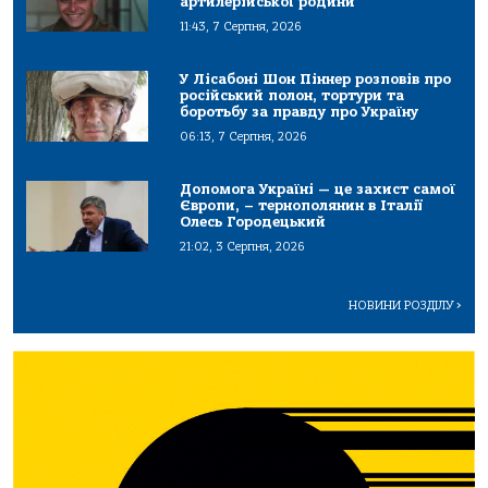
артилерійської родини
11:43, 7 Серпня, 2026
У Лісабоні Шон Піннер розповів про
російський полон, тортури та
боротьбу за правду про Україну
06:13, 7 Серпня, 2026
Допомога Україні — це захист самої
Європи, – тернополянин в Італії
Олесь Городецький
21:02, 3 Серпня, 2026
НОВИНИ РОЗДІЛУ
>