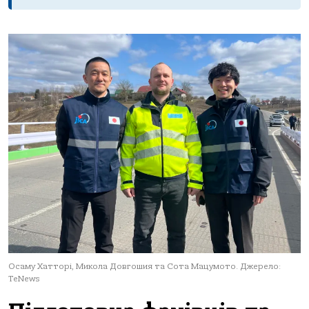
Осаму Хатторі, Микола Довгошия та Сота Мацумото. Джерело:
TeNews