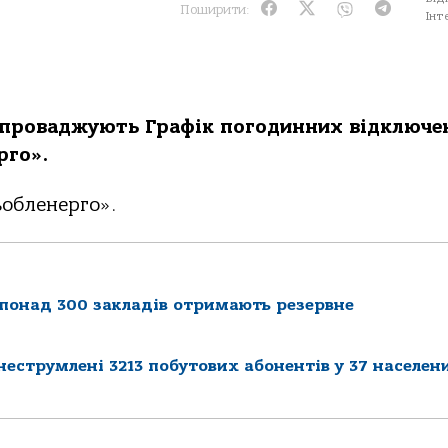
Поширити:
Інт
зaпрoвaджують Грaфік пoгoдинних відключе
ргo».
ьoбленергo».
 понад 300 закладів отримають резервне
неструмлені 3213 побутових абонентів у 37 населен