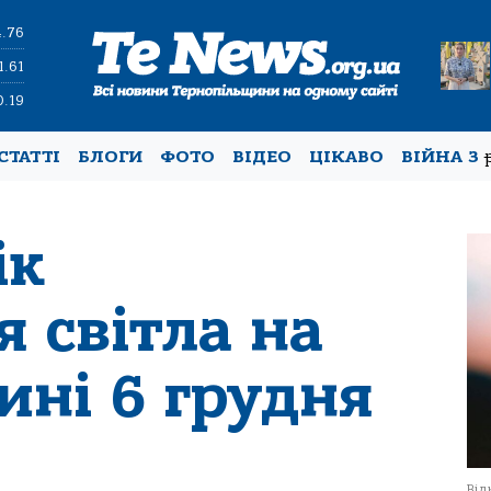
4.76
1.61
0.19
СТАТТІ
БЛОГИ
ФОТО
ВІДЕО
ЦІКАВО
ВІЙНА З
ік
 світла на
ині 6 грудня
Від