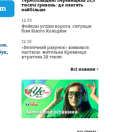
Тернопільщині перевищила 25,5
тисячі гривень: де платять
am
найбільше
12:35
Фейкові успіхи ворога: ситуація
біля Білого Колодязя
12:10
com
.
«Безпечний рахунок» виявився
бук
,
пасткою: жителька Кременця
втратила 28 тисяч
Всі новини
>