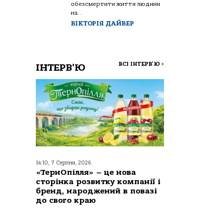
обезсмертити життя людини
на...
ВІКТОРІЯ ДАЙВЕР
ВСІ ІНТЕРВ'Ю
>
ІНТЕРВ'Ю
14:10, 7 Серпня, 2026
«ТернОпілля» – це нова
сторінка розвитку компанії і
бренд, народжений в повазі
до свого краю