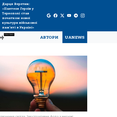
Дарця Веретюк:
«Пантеон Героїв у
Тернополі став
початком нової
культури військової
пам’яті в Україні»
СПЕЦТЕМА
рф
АВТОРИ
UANEWS
ключення світла. Ілюстративне фото з мережі