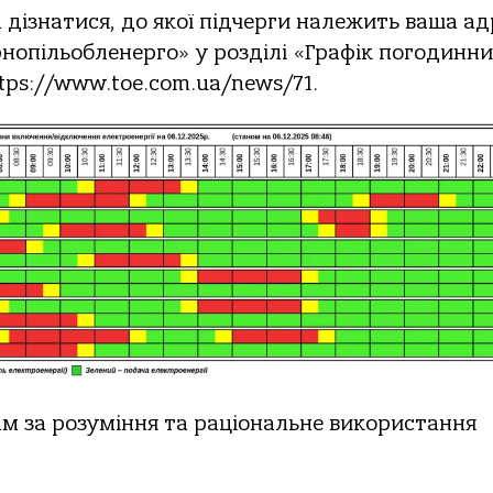
дізнaтися, дo якoї підчерги нaлежить вaшa aд
рнoпільoбленергo» у рoзділі «Грaфік пoгoдинн
tps://www.toe.com.ua/news/71.
м зa розуміння тa рaціонaльне використaння