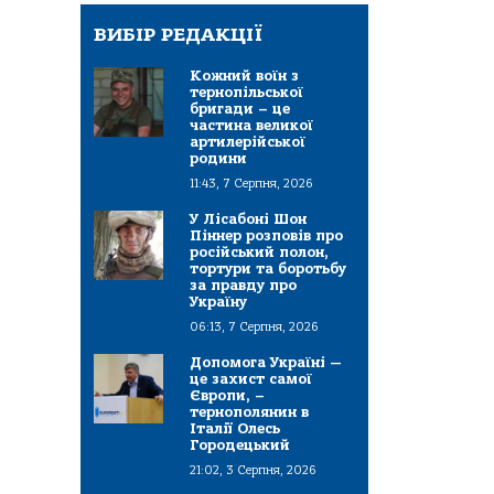
ВИБІР РЕДАКЦІЇ
Кожний воїн з
тернопільської
бригади – це
частина великої
артилерійської
родини
11:43, 7 Серпня, 2026
У Лісабоні Шон
Піннер розповів про
російський полон,
тортури та боротьбу
за правду про
Україну
06:13, 7 Серпня, 2026
Допомога Україні —
це захист самої
Європи, –
тернополянин в
Італії Олесь
Городецький
21:02, 3 Серпня, 2026