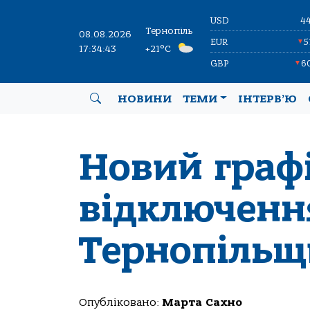
USD
4
Тернопіль
08.08.2026
EUR
5
▼
17:34:44
+21°C
GBP
6
▼
НОВИНИ
ТЕМИ
ІНТЕРВ’Ю
Новий граф
відключення
Тернопільщ
Опубліковано:
Марта Сахно