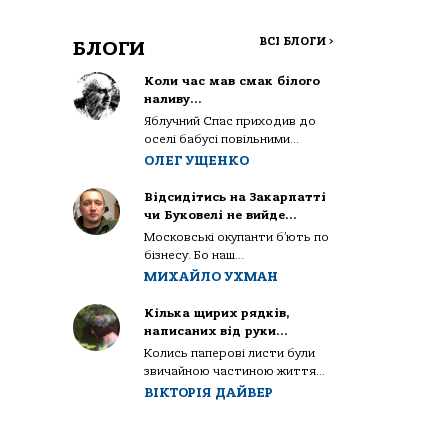
ВСІ БЛОГИ
>
БЛОГИ
Коли час мав смак білого
наливу…
Яблучний Спас приходив до
оселі бабусі повільними...
ОЛЕГ УЩЕНКО
Відсидітись на Закарпатті
чи Буковелі не вийде…
Московські окупанти б’ють по
бізнесу. Бо наш...
МИХАЙЛО УХМАН
Кілька щирих рядків,
написаних від руки…
Колись паперові листи були
звичайною частиною життя...
ВІКТОРІЯ ДАЙВЕР