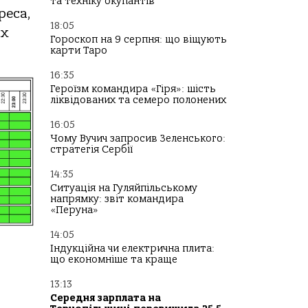
та техніку окупантів
ресa,
18:05
их
Гороскоп на 9 серпня: що віщують
карти Таро
16:35
Героїзм командира «Гіря»: шість
ліквідованих та семеро полонених
16:05
Чому Вучич запросив Зеленського:
стратегія Сербії
14:35
Ситуація на Гуляйпільському
напрямку: звіт командира
«Перуна»
14:05
Індукційна чи електрична плита:
що економніше та краще
13:13
Середня зарплата на