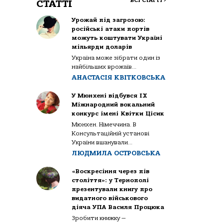
ВСІ СТАТТІ
>
СТАТТІ
Урожай під загрозою:
російські атаки портів
можуть коштувати Україні
мільярди доларів
Україна може зібрати один із
найбільших врожаїв...
АНАСТАСІЯ КВІТКОВСЬКА
У Мюнхені відбувся IX
Міжнародний вокальний
конкурс імені Квітки Цісик
Мюнхен. Німеччина. В
Консультаційній установі
України вшанували...
ЛЮДМИЛА ОСТРОВСЬКА
«Воскресіння через пів
століття»: у Тернополі
презентували книгу про
видатного військового
діяча УПА Василя Процюка
Зробити книжку —