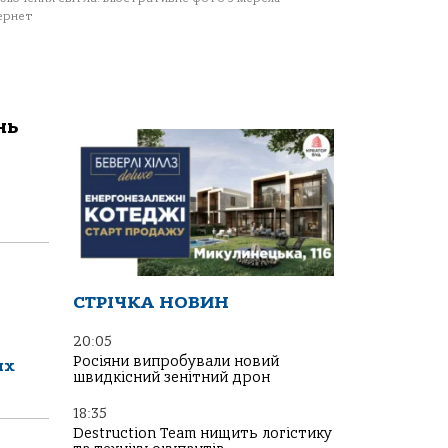
ернет
нь
СТРІЧКА НОВИН
20:05
Росіяни випробували новий
их
швидкісний зенітний дрон
18:35
Destruction Team нищить логістику