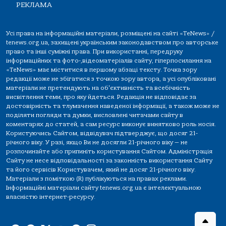
РЕКЛАМА
Усі права на інформаційні матеріали, розміщені на сайті «TeNews» /
tenews.org.ua, захищені українським законодавством про авторське
право та інші суміжні права. При використанні, передруку
інформаційних та фото-,відеоматеріалів сайту, гіперпосилання на
«TeNews» має міститися в першому абзаці тексту. Точка зору
редакції може не збігатися з точкою зору автора, а усі опубліковані
матеріали не претендують на об'єктивність та всебічність
висвітлення теми, про яку йдеться. Редакція не відповідає за
достовірність та тлумачення наведеної інформації, а також може не
поділяти погляди та думки, висловлені читачами сайту в
коментарях до статей, а сам ресурс виконує винятково роль носія.
Користуючись Сайтом, відвідувач підтверджує, що досяг 21-
річного віку. У разі, якщо Ви не досягли 21-річного віку — не
розпочинайте або припиніть користування Сайтом. Адміністрація
Сайту не несе відповідальності за законність використання Сайту
та його сервісів Користувачем, який не досяг 21-річного віку.
Матеріали з поміткою (R) публікуються на правах реклами.
Інформаційні матеріали сайту tenews.org.ua є інтелектуальною
власністю інтернет-ресурсу.