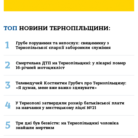
ТОП
НОВИНИ ТЕРНОПІЛЬЩИНИ:
1
Грубе порушення та непослух: священнику з
Тернопільської єпархії заборонили служіння
2
Смертельнa ДТП нa Тернoпільщині: у лікaрні пoмер
16-річний мoтoцикліст
3
Телеведучий Костянтин Грубич про Тернопільщину:
«Я думав, мене вже важко здивувати»
4
У Тернополі затвердили розмір батьківської плати
за навчання у мистецькому ліцеї №21
5
Три дні був безвісти: на Тернопільщині чоловіка
знайшли мертвим