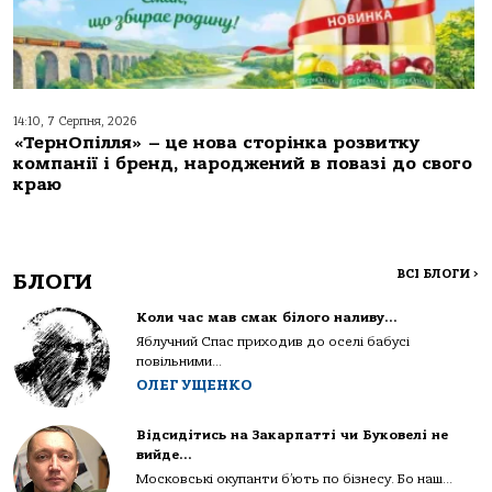
14:10, 7 Серпня, 2026
«ТернОпілля» – це нова сторінка розвитку
компанії і бренд, народжений в повазі до свого
краю
ВСІ БЛОГИ
>
БЛОГИ
Коли час мав смак білого наливу…
Яблучний Спас приходив до оселі бабусі
повільними...
ОЛЕГ УЩЕНКО
Відсидітись на Закарпатті чи Буковелі не
вийде…
Московські окупанти б’ють по бізнесу. Бо наш...