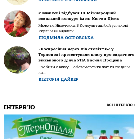
У Мюнхені відбувся IX Міжнародний
вокальний конкурс імені Квітки Цісик
Мюнхен. Німеччина. В Консультаційній установі
України вшанували...
ЛЮДМИЛА ОСТРОВСЬКА
«Воскресіння через пів століття»: у
Тернополі презентували книгу про видатного
військового діяча УПА Василя Процюка
Зробити книжку — обезсмертити життя людини
на...
ВІКТОРІЯ ДАЙВЕР
ВСІ ІНТЕРВ'Ю
>
ІНТЕРВ'Ю