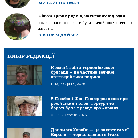
МИХАЙЛО УХМАН
Кілька щирих рядків, написаних від руки…
Колись паперові листи були звичайною частиною
життя...
ВІКТОРІЯ ДАЙВЕР
ВИБІР РЕДАКЦІЇ
Кожний воїн з тернопільської
бригади – це частина великої
артилерійської родини
11:43, 7 Серпня, 2026
У Лісабоні Шон Піннер розповів про
російський полон, тортури та
боротьбу за правду про Україну
06:13, 7 Серпня, 2026
Допомога Україні — це захист самої
Європи, – тернополянин в Італії