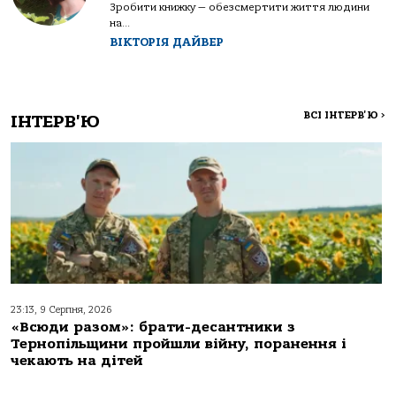
Зробити книжку — обезсмертити життя людини
на...
ВІКТОРІЯ ДАЙВЕР
ВСІ ІНТЕРВ'Ю
>
ІНТЕРВ'Ю
23:13, 9 Серпня, 2026
«Всюди разом»: брати-десантники з
Тернопільщини пройшли війну, поранення і
чекають на дітей