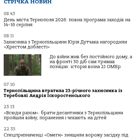
СТРІЧКА НОВИН
08:43
День міста Тернополя 2026: повна програма заходів на
14–16 серпня
08:11
Захисника з Тернопільщини Юрія Дутчака нагородили
«Хрестом доблесті»
До війни жив без постійного дому, а
на фронті 30 діб сам тримав
позицію: історія воїна 21 ОМБр
07:10
Тернопільщина втратила 23-річного захисника із
Теребовлі Андрія Іскоростенського
23:13
«Всюди разом»: брати-десантники з Тернопільщини
пройшли війну, поранення і чекають на дітей
22:35
Спецпризначенці «Омеги» знищили ворожу засідку під