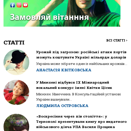
ВСІ СТАТТІ
>
СТАТТІ
Урожай під загрозою: російські атаки портів
можуть коштувати Україні мільярди доларів
Україна може зібрати один із найбільших врожаїв...
АНАСТАСІЯ КВІТКОВСЬКА
У Мюнхені відбувся IX Міжнародний
вокальний конкурс імені Квітки Цісик
Мюнхен. Німеччина. В Консультаційній установі
України вшанували...
ЛЮДМИЛА ОСТРОВСЬКА
«Воскресіння через пів століття»: у
Тернополі презентували книгу про видатного
військового діяча УПА Василя Процюка