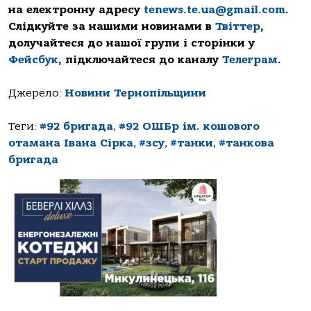
на електронну адресу
tenews.te.ua@gmail.com
.
Слідкуйте за нашими новинами в
Твіттер
,
долучайтеся до нашої групи і сторінки у
Фейсбук
, підключайтеся до каналу
Телеграм
.
Джерело:
Новини Тернопільщини
Теги:
#92 бригада
,
#92 ОШБр ім. кошового
отамана Івана Сірка
,
#зсу
,
#танки
,
#танкова
бригада