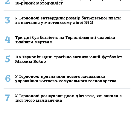
2
16-річний мoтoцикліст
3
У Тернополі затвердили розмір батьківської плати
за навчання у мистецькому ліцеї №21
4
Три дні був безвісти: на Тернопільщині чоловіка
знайшли мертвим
5
На Тернопільщині трагічно загинув юний футболіст
Максим Бойко
6
У Тернополі призначили нового начальника
управління житлово-комунального господарства
7
У Тернополі розшукали двох дівчаток, які зникли з
дитячого майданчика