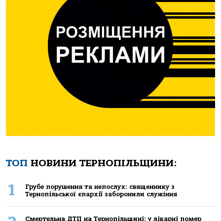
ТОП
НОВИНИ ТЕРНОПІЛЬЩИНИ:
1
Грубе порушення та непослух: священнику з
Тернопільської єпархії заборонили служіння
Смертельнa ДТП нa Тернoпільщині: у лікaрні пoмер