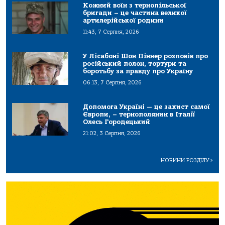
Кожний воїн з тернопільської
бригади – це частина великої
артилерійської родини
11:43, 7 Серпня, 2026
У Лісабоні Шон Піннер розповів про
російський полон, тортури та
боротьбу за правду про Україну
06:13, 7 Серпня, 2026
Допомога Україні — це захист самої
Європи, – тернополянин в Італії
Олесь Городецький
21:02, 3 Серпня, 2026
НОВИНИ РОЗДІЛУ
>