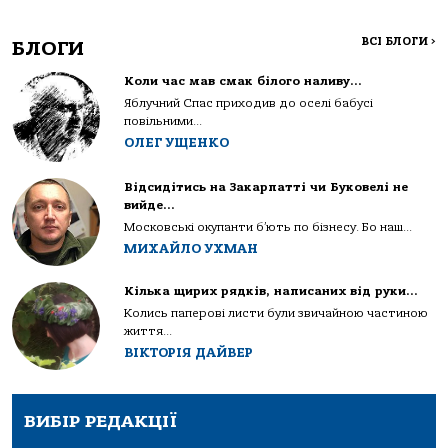
ВСІ БЛОГИ
>
БЛОГИ
Коли час мав смак білого наливу…
Яблучний Спас приходив до оселі бабусі
повільними...
ОЛЕГ УЩЕНКО
Відсидітись на Закарпатті чи Буковелі не
вийде…
Московські окупанти б’ють по бізнесу. Бо наш...
МИХАЙЛО УХМАН
Кілька щирих рядків, написаних від руки…
Колись паперові листи були звичайною частиною
життя...
ВІКТОРІЯ ДАЙВЕР
ВИБІР РЕДАКЦІЇ