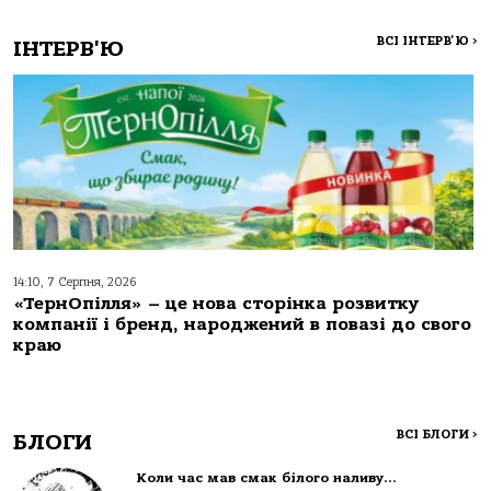
ВСІ ІНТЕРВ'Ю
>
ІНТЕРВ'Ю
14:10, 7 Серпня, 2026
«ТернОпілля» – це нова сторінка розвитку
компанії і бренд, народжений в повазі до свого
краю
ВСІ БЛОГИ
>
БЛОГИ
Коли час мав смак білого наливу…