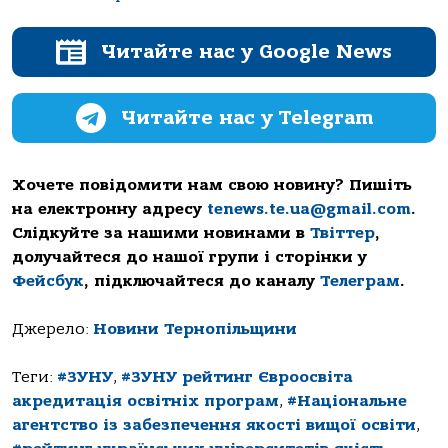
Читайте нас у Google News
Читайте нас у Telegram
Хочете повідомити нам свою новину? Пишіть
на електронну адресу
tenews.te.ua@gmail.com
.
Слідкуйте за нашими новинами в
Твіттер
,
долучайтеся до нашої групи і сторінки у
Фейсбук
, підключайтеся до каналу
Телеграм
.
Джерело:
Новини Тернопільщини
Теги:
#ЗУНУ
,
#ЗУНУ рейтинг Євроосвіта
акредитація освітніх програм
,
#Національне
агентство із забезпечення якості вищої освіти
,