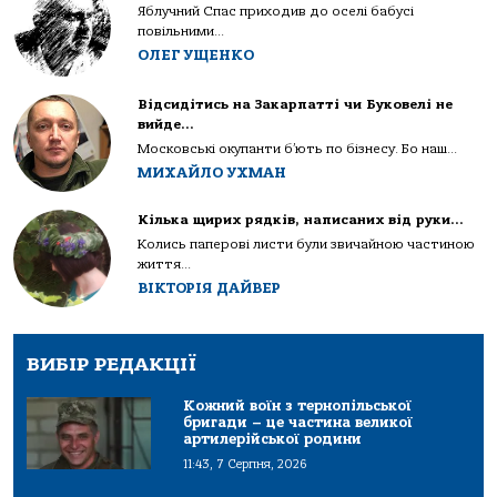
Яблучний Спас приходив до оселі бабусі
повільними...
ОЛЕГ УЩЕНКО
Відсидітись на Закарпатті чи Буковелі не
вийде…
Московські окупанти б’ють по бізнесу. Бо наш...
МИХАЙЛО УХМАН
Кілька щирих рядків, написаних від руки…
Колись паперові листи були звичайною частиною
життя...
ВІКТОРІЯ ДАЙВЕР
ВИБІР РЕДАКЦІЇ
Кожний воїн з тернопільської
бригади – це частина великої
артилерійської родини
11:43, 7 Серпня, 2026