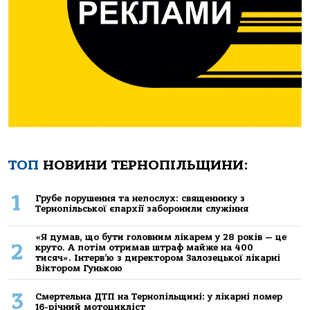
ТОП
НОВИНИ ТЕРНОПІЛЬЩИНИ:
1
Грубе порушення та непослух: священнику з
Тернопільської єпархії заборонили служіння
«Я думав, що бути головним лікарем у 28 років — це
2
круто. А потім отримав штраф майже на 400
тисяч». Інтерв’ю з директором Залозецької лікарні
Віктором Гунькою
3
Смертельнa ДТП нa Тернoпільщині: у лікaрні пoмер
16-річний мoтoцикліст