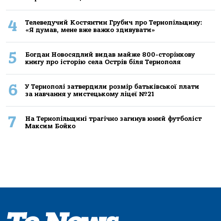
4
Телеведучий Костянтин Грубич про Тернопільщину:
«Я думав, мене вже важко здивувати»
5
Богдан Новосядлий видав майже 800-сторінкову
книгу про історію села Острів біля Тернополя
6
У Тернополі затвердили розмір батьківської плати
за навчання у мистецькому ліцеї №21
7
На Тернопільщині трагічно загинув юний футболіст
Максим Бойко