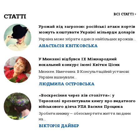
ВСІ СТАТТІ
>
СТАТТІ
Урожай під загрозою: російські атаки портів
можуть коштувати Україні мільярди доларів
Україна може зібрати один із найбільших врожаїв...
АНАСТАСІЯ КВІТКОВСЬКА
У Мюнхені відбувся IX Міжнародний
вокальний конкурс імені Квітки Цісик
Мюнхен. Німеччина. В Консультаційній установі
України вшанували...
ЛЮДМИЛА ОСТРОВСЬКА
«Воскресіння через пів століття»: у
Тернополі презентували книгу про видатного
військового діяча УПА Василя Процюка
Зробити книжку — обезсмертити життя людини
на...
ВІКТОРІЯ ДАЙВЕР