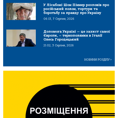
У Лісабоні Шон Піннер розповів про
російський полон, тортури та
боротьбу за правду про Україну
06:13, 7 Серпня, 2026
Допомога Україні — це захист самої
Європи, – тернополянин в Італії
Олесь Городецький
21:02, 3 Серпня, 2026
НОВИНИ РОЗДІЛУ
>