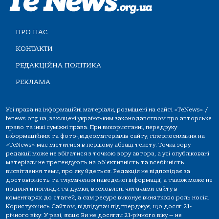
ПРО НАС
КОНТАКТИ
РЕДАКЦІЙНА ПОЛІТИКА
РЕКЛАМА
Усі права на інформаційні матеріали, розміщені на сайті «TeNews» /
tenews.org.ua, захищені українським законодавством про авторське
право та інші суміжні права. При використанні, передруку
інформаційних та фото-,відеоматеріалів сайту, гіперпосилання на
«TeNews» має міститися в першому абзаці тексту. Точка зору
редакції може не збігатися з точкою зору автора, а усі опубліковані
матеріали не претендують на об'єктивність та всебічність
висвітлення теми, про яку йдеться. Редакція не відповідає за
достовірність та тлумачення наведеної інформації, а також може не
поділяти погляди та думки, висловлені читачами сайту в
коментарях до статей, а сам ресурс виконує винятково роль носія.
Користуючись Сайтом, відвідувач підтверджує, що досяг 21-
річного віку. У разі, якщо Ви не досягли 21-річного віку — не