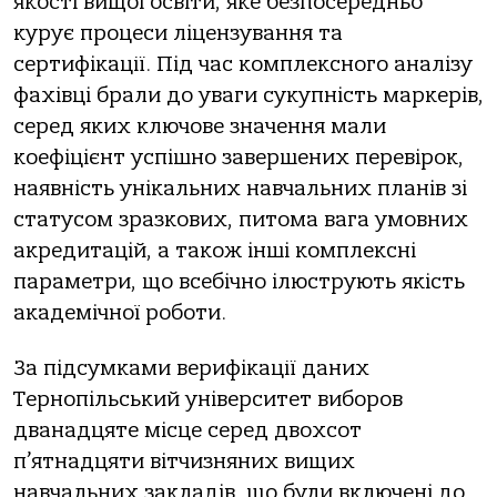
якості вищої освіти, яке безпосередньо
курує процеси ліцензування та
сертифікації. Під час комплексного аналізу
фахівці брали до уваги сукупність маркерів,
серед яких ключове значення мали
коефіцієнт успішно завершених перевірок,
наявність унікальних навчальних планів зі
статусом зразкових, питома вага умовних
акредитацій, а також інші комплексні
параметри, що всебічно ілюструють якість
академічної роботи.
За підсумками верифікації даних
Тернопільський університет виборов
дванадцяте місце серед двохсот
п’ятнадцяти вітчизняних вищих
навчальних закладів, що були включені до