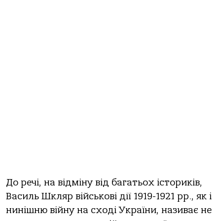
До речі, на відміну від багатьох істориків,
Василь Шкляр військові дії 1919-1921 рр., як і
нинішню війну на сході України, називає не