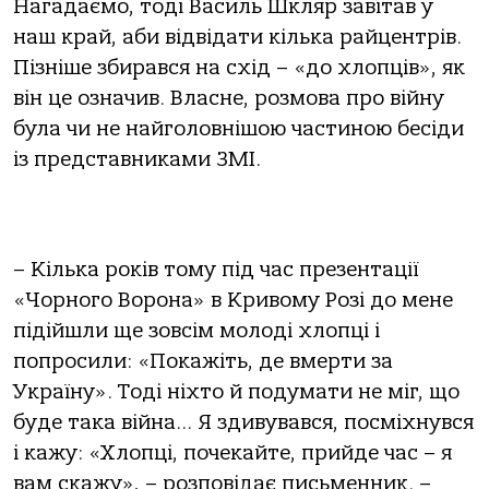
Нагадаємо, тоді Василь Шкляр завітав у
наш край, аби відвідати кілька райцентрів.
Пізніше збирався на схід – «до хлопців», як
він це означив. Власне, розмова про війну
була чи не найголовнішою частиною бесіди
із представниками ЗМІ.
– Кілька років тому під час презентації
«Чорного Ворона» в Кривому Розі до мене
підійшли ще зовсім молоді хлопці і
попросили: «Покажіть, де вмерти за
Україну». Тоді ніхто й подумати не міг, що
буде така війна… Я здивувався, посміхнувся
і кажу: «Хлопці, почекайте, прийде час – я
вам скажу», – розповідає письменник. –