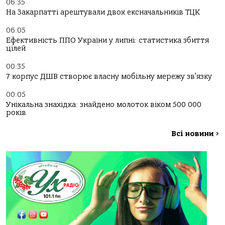
06:35
На Закарпатті арештували двох ексначальників ТЦК
06:05
Ефективність ППО України у липні: статистика збиття
цілей
00:35
7 корпус ДШВ створює власну мобільну мережу зв’язку
00:05
Унікальна знахідка: знайдено молоток віком 500 000
років
Всі новини
>