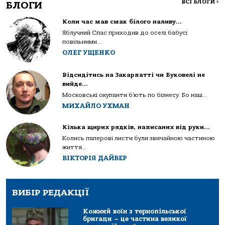
ВСІ БЛОГИ
>
БЛОГИ
Коли час мав смак білого наливу…
Яблучний Спас приходив до оселі бабусі
повільними...
ОЛЕГ УЩЕНКО
Відсидітись на Закарпатті чи Буковелі не
вийде…
Московські окупанти б’ють по бізнесу. Бо наш...
МИХАЙЛО УХМАН
Кілька щирих рядків, написаних від руки…
Колись паперові листи були звичайною частиною
життя...
ВІКТОРІЯ ДАЙВЕР
ВИБІР РЕДАКЦІЇ
Кожний воїн з тернопільської
бригади – це частина великої