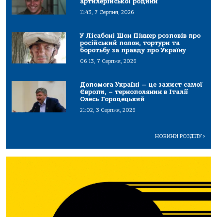
артилерійської родини
11:43, 7 Серпня, 2026
У Лісабоні Шон Піннер розповів про
російський полон, тортури та
боротьбу за правду про Україну
06:13, 7 Серпня, 2026
Допомога Україні — це захист самої
Європи, – тернополянин в Італії
Олесь Городецький
21:02, 3 Серпня, 2026
НОВИНИ РОЗДІЛУ
>