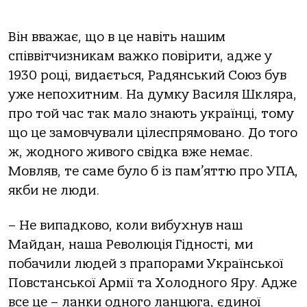
Він вважає, що в це навіть нашим
співвітчизникам важко повірити, адже у
1930 році, видається, Радянський Союз був
уже непохитним. На думку Василя Шкляра,
про той час так мало знають українці, тому
що це замовчували цілеспрямовано. До того
ж, жодного живого свідка вже немає.
Мовляв, те саме було б із пам’яттю про УПА,
якби не люди.
– Не випадково, коли вибухнув наш
Майдан, наша Революція Гідності, ми
побачили людей з прапорами Української
Повстанської Армії та Холодного Яру. Адже
все це – ланки одного ланцюга, єдиної