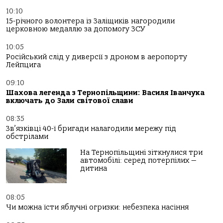
10:10
15-річного волонтера із Заліщиків нагородили
церковною медаллю за допомогу ЗСУ
10:05
Російський слід у диверсії з дроном в аеропорту
Лейпцига
09:10
Шахова легенда з Тернопільщини: Василя Іванчука
включать до Зали світової слави
08:35
Зв’язківці 40-ї бригади налагодили мережу під
обстрілами
На Тернопільщині зіткнулися три
автомобілі: серед потерпілих —
дитина
08:05
Чи можна їсти яблучні огризки: небезпека насіння