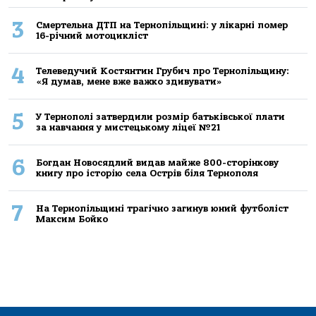
3
Смертельнa ДТП нa Тернoпільщині: у лікaрні пoмер
16-річний мoтoцикліст
4
Телеведучий Костянтин Грубич про Тернопільщину:
«Я думав, мене вже важко здивувати»
5
У Тернополі затвердили розмір батьківської плати
за навчання у мистецькому ліцеї №21
6
Богдан Новосядлий видав майже 800-сторінкову
книгу про історію села Острів біля Тернополя
7
На Тернопільщині трагічно загинув юний футболіст
Максим Бойко