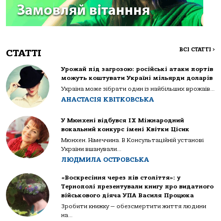
ВСІ СТАТТІ
>
СТАТТІ
Урожай під загрозою: російські атаки портів
можуть коштувати Україні мільярди доларів
Україна може зібрати один із найбільших врожаїв...
АНАСТАСІЯ КВІТКОВСЬКА
У Мюнхені відбувся IX Міжнародний
вокальний конкурс імені Квітки Цісик
Мюнхен. Німеччина. В Консультаційній установі
України вшанували...
ЛЮДМИЛА ОСТРОВСЬКА
«Воскресіння через пів століття»: у
Тернополі презентували книгу про видатного
військового діяча УПА Василя Процюка
Зробити книжку — обезсмертити життя людини
на...