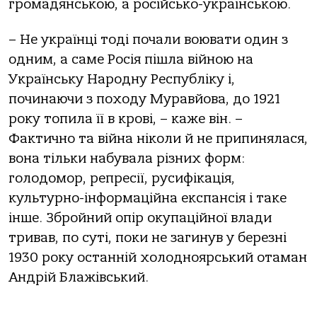
громадянською, а російсько-українською.
– Не українці тоді почали воювати один з
одним, а саме Росія пішла війною на
Українську Народну Республіку і,
починаючи з походу Муравйова, до 1921
року топила її в крові, – каже він. –
Фактично та війна ніколи й не припинялася,
вона тільки набувала різних форм:
голодомор, репресії, русифікація,
культурно-інформаційна експансія і таке
інше. Збройний опір окупаційної влади
тривав, по суті, поки не загинув у березні
1930 року останній холодноярський отаман
Андрій Блажівський.