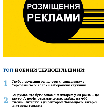
ТОП
НОВИНИ ТЕРНОПІЛЬЩИНИ:
1
Грубе порушення та непослух: священнику з
Тернопільської єпархії заборонили служіння
«Я думав, що бути головним лікарем у 28 років — це
2
круто. А потім отримав штраф майже на 400
тисяч». Інтерв’ю з директором Залозецької лікарні
Віктором Гунькою