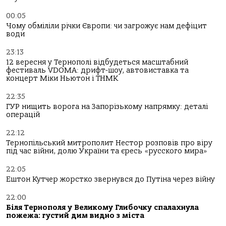
00:05
Чому обміліли річки Європи: чи загрожує нам дефіцит
води
23:13
12 вересня у Тернополі відбудеться масштабний
фестиваль VDOMA: дрифт-шоу, автовиставка та
концерт Міки Ньютон і ТНМК
22:35
ГУР нищить ворога на Запорізькому напрямку: деталі
операцій
22:12
Тернопільський митрополит Нестор розповів про віру
під час війни, долю України та єресь «русского мира»
22:05
Ештон Кутчер жорстко звернувся до Путіна через війну
22:00
Біля Тернополя у Великому Глибочку спалахнула
пожежа: густий дим видно з міста