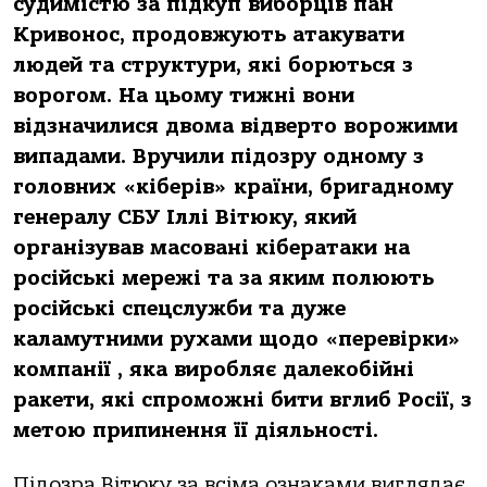
судимістю за підкуп виборців пан
Кривонос, продовжують атакувати
людей та структури, які борються з
ворогом. На цьому тижні вони
відзначилися двома відверто ворожими
випадами. Вручили підозру одному з
головних «кіберів» країни, бригадному
генералу СБУ Іллі Вітюку, який
організував масовані кібератаки на
російські мережі та за яким полюють
російські спецслужби та дуже
каламутними рухами щодо «перевірки»
компанії , яка виробляє далекобійні
ракети, які спроможні бити вглиб Росії, з
метою припинення її діяльності.
Підозра Вітюку за всіма ознаками виглядає