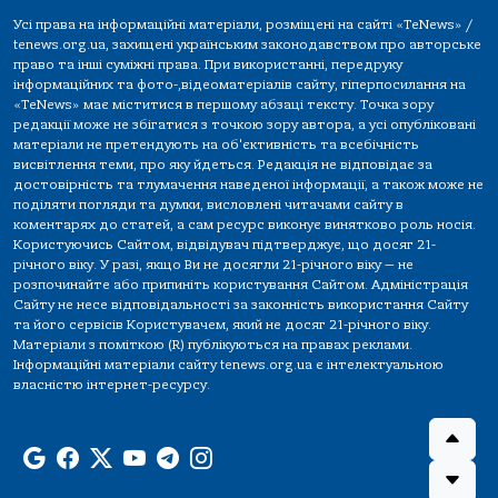
Усі права на інформаційні матеріали, розміщені на сайті «TeNews» /
tenews.org.ua, захищені українським законодавством про авторське
право та інші суміжні права. При використанні, передруку
інформаційних та фото-,відеоматеріалів сайту, гіперпосилання на
«TeNews» має міститися в першому абзаці тексту. Точка зору
редакції може не збігатися з точкою зору автора, а усі опубліковані
матеріали не претендують на об'єктивність та всебічність
висвітлення теми, про яку йдеться. Редакція не відповідає за
достовірність та тлумачення наведеної інформації, а також може не
поділяти погляди та думки, висловлені читачами сайту в
коментарях до статей, а сам ресурс виконує винятково роль носія.
Користуючись Сайтом, відвідувач підтверджує, що досяг 21-
річного віку. У разі, якщо Ви не досягли 21-річного віку — не
розпочинайте або припиніть користування Сайтом. Адміністрація
Сайту не несе відповідальності за законність використання Сайту
та його сервісів Користувачем, який не досяг 21-річного віку.
Матеріали з поміткою (R) публікуються на правах реклами.
Інформаційні матеріали сайту tenews.org.ua є інтелектуальною
власністю інтернет-ресурсу.