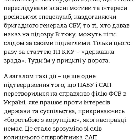
переслідували власні мотиви та інтереси
російських спецслужб, наздоганяючи
бригадного генерала СБУ, то ті, хто давав
наказ на підозру Вітюку, можуть піти
слідом за своїми підлеглими. Тільки цього
разу за статтею 111 ККУ – «державна
зрада». Туди їм у приципі у дорога.
А загалом такі дії – це ще одне
підтвердження того, що НАБУ і САП
перетворилися на справжню філію ФСБ в
Україні, яке працює проти інтересів
держави та суспільства, прикриваючись
«боротьбою з корупцією», якої насправді
немає. Це стало зрозуміло зі слів
колишнього співробітника САП