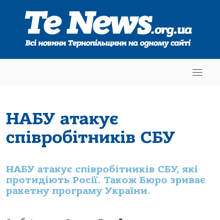
НАБУ атакує
співробітників СБУ
НАБУ атакує співробітників СБУ, які
протидіють Росії. Також Бюро зриває
ракетну програму України.