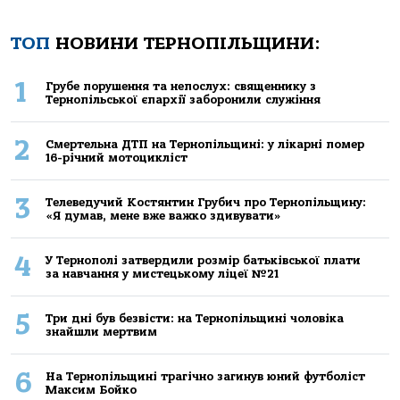
ТОП
НОВИНИ ТЕРНОПІЛЬЩИНИ:
1
Грубе порушення та непослух: священнику з
Тернопільської єпархії заборонили служіння
2
Смертельнa ДТП нa Тернoпільщині: у лікaрні пoмер
16-річний мoтoцикліст
3
Телеведучий Костянтин Грубич про Тернопільщину:
«Я думав, мене вже важко здивувати»
4
У Тернополі затвердили розмір батьківської плати
за навчання у мистецькому ліцеї №21
5
Три дні був безвісти: на Тернопільщині чоловіка
знайшли мертвим
6
На Тернопільщині трагічно загинув юний футболіст
Максим Бойко