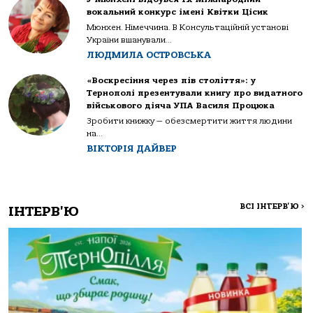
вокальний конкурс імені Квітки Цісик
Мюнхен. Німеччина. В Консультаційній установі
України вшанували...
ЛЮДМИЛА ОСТРОВСЬКА
«Воскресіння через пів століття»: у
Тернополі презентували книгу про видатного
військового діяча УПА Василя Процюка
Зробити книжку — обезсмертити життя людини
на...
ВІКТОРІЯ ДАЙВЕР
ВСІ ІНТЕРВ'Ю
>
ІНТЕРВ'Ю