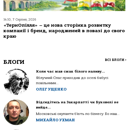
14:10, 7 Серпня, 2026
«ТернОпілля» – це нова сторінка розвитку
компанії і бренд, народжений в повазі до свого
краю
ВСІ БЛОГИ
>
БЛОГИ
Коли час мав смак білого наливу…
Яблучний Спас приходив до оселі бабусі
повільними...
ОЛЕГ УЩЕНКО
Відсидітись на Закарпатті чи Буковелі не
вийде…
Московські окупанти б’ють по бізнесу. Бо наш...
МИХАЙЛО УХМАН