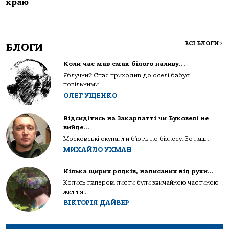
краю
ВСІ БЛОГИ
>
БЛОГИ
Коли час мав смак білого наливу…
Яблучний Спас приходив до оселі бабусі
повільними...
ОЛЕГ УЩЕНКО
Відсидітись на Закарпатті чи Буковелі не
вийде…
Московські окупанти б’ють по бізнесу. Бо наш...
МИХАЙЛО УХМАН
Кілька щирих рядків, написаних від руки…
Колись паперові листи були звичайною частиною
життя...
ВІКТОРІЯ ДАЙВЕР