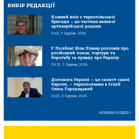
ВИБІР РЕДАКЦІЇ
Кожний воїн з тернопільської
бригади – це частина великої
артилерійської родини
11:43, 7 Серпня, 2026
У Лісабоні Шон Піннер розповів про
російський полон, тортури та
боротьбу за правду про Україну
06:13, 7 Серпня, 2026
Допомога Україні — це захист самої
Європи, – тернополянин в Італії
Олесь Городецький
21:02, 3 Серпня, 2026
НОВИНИ РОЗДІЛУ
>