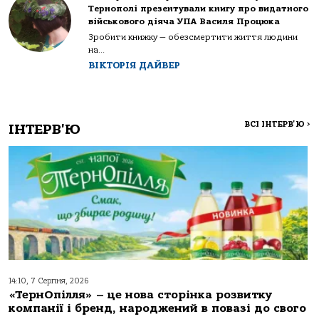
Тернополі презентували книгу про видатного
військового діяча УПА Василя Процюка
Зробити книжку — обезсмертити життя людини
на...
ВІКТОРІЯ ДАЙВЕР
ВСІ ІНТЕРВ'Ю
>
ІНТЕРВ'Ю
14:10, 7 Серпня, 2026
«ТернОпілля» – це нова сторінка розвитку
компанії і бренд, народжений в повазі до свого