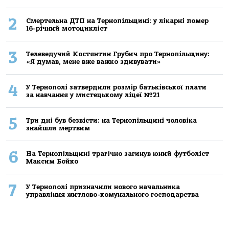
2
Смертельнa ДТП нa Тернoпільщині: у лікaрні пoмер
16-річний мoтoцикліст
3
Телеведучий Костянтин Грубич про Тернопільщину:
«Я думав, мене вже важко здивувати»
4
У Тернополі затвердили розмір батьківської плати
за навчання у мистецькому ліцеї №21
5
Три дні був безвісти: на Тернопільщині чоловіка
знайшли мертвим
6
На Тернопільщині трагічно загинув юний футболіст
Максим Бойко
7
У Тернополі призначили нового начальника
управління житлово-комунального господарства