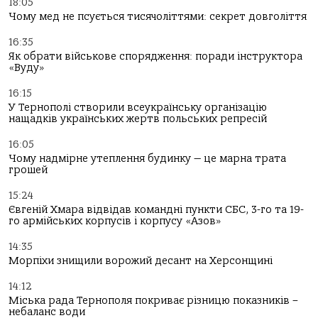
18:05
Чому мед не псується тисячоліттями: секрет довголіття
16:35
Як обрати військове спорядження: поради інструктора
«Вуду»
16:15
У Тернополі створили всеукраїнську організацію
нащадків українських жертв польських репресій
16:05
Чому надмірне утеплення будинку — це марна трата
грошей
15:24
Євгеній Хмара відвідав командні пункти СБС, 3-го та 19-
го армійських корпусів і корпусу «Азов»
14:35
Морпіхи знищили ворожий десант на Херсонщині
14:12
Міська рада Тернополя покриває різницю показників –
небаланс води