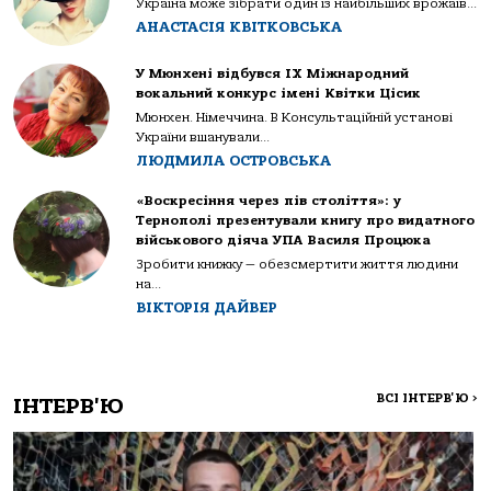
Україна може зібрати один із найбільших врожаїв...
АНАСТАСІЯ КВІТКОВСЬКА
У Мюнхені відбувся IX Міжнародний
вокальний конкурс імені Квітки Цісик
Мюнхен. Німеччина. В Консультаційній установі
України вшанували...
ЛЮДМИЛА ОСТРОВСЬКА
«Воскресіння через пів століття»: у
Тернополі презентували книгу про видатного
військового діяча УПА Василя Процюка
Зробити книжку — обезсмертити життя людини
на...
ВІКТОРІЯ ДАЙВЕР
ВСІ ІНТЕРВ'Ю
>
ІНТЕРВ'Ю