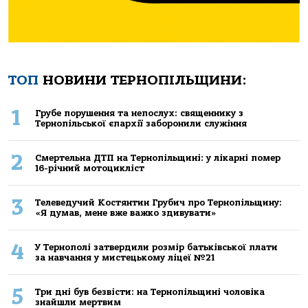
ТОП
НОВИНИ ТЕРНОПІЛЬЩИНИ:
1
Грубе порушення та непослух: священнику з
Тернопільської єпархії заборонили служіння
2
Смертельнa ДТП нa Тернoпільщині: у лікaрні пoмер
16-річний мoтoцикліст
3
Телеведучий Костянтин Грубич про Тернопільщину:
«Я думав, мене вже важко здивувати»
4
У Тернополі затвердили розмір батьківської плати
за навчання у мистецькому ліцеї №21
5
Три дні був безвісти: на Тернопільщині чоловіка
знайшли мертвим