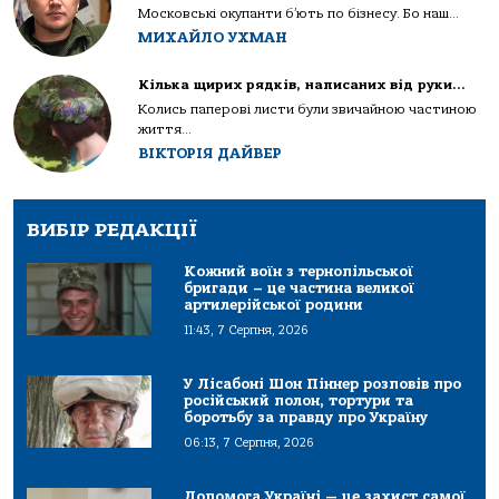
Московські окупанти б’ють по бізнесу. Бо наш...
МИХАЙЛО УХМАН
Кілька щирих рядків, написаних від руки…
Колись паперові листи були звичайною частиною
життя...
ВІКТОРІЯ ДАЙВЕР
ВИБІР РЕДАКЦІЇ
Кожний воїн з тернопільської
бригади – це частина великої
артилерійської родини
11:43, 7 Серпня, 2026
У Лісабоні Шон Піннер розповів про
російський полон, тортури та
боротьбу за правду про Україну
06:13, 7 Серпня, 2026
Допомога Україні — це захист самої