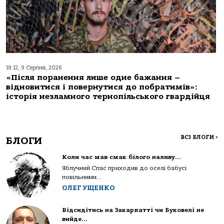
18:12, 9 Серпня, 2026
«Після поранення лише одне бажання –
відновитися і повернутися до побратимів»:
історія незламного тернопільського гвардійця
ВСІ БЛОГИ
>
БЛОГИ
Коли час мав смак білого наливу…
Яблучний Спас приходив до оселі бабусі
повільними...
ОЛЕГ УЩЕНКО
Відсидітись на Закарпатті чи Буковелі не
вийде…