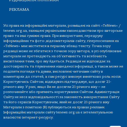
РЕКЛАМА
Усі права на інформаційні матеріали, розміщені на сайті «TeNews» /
tenews.org.ua, захищені українським законодавством про авторське
право та інші суміжні права. При використанні, передруку
інформаційних та фото-,відеоматеріалів сайту, гіперпосилання на
«TeNews» має міститися в першому абзаці тексту. Точка зору
редакції може не збігатися з точкою зору автора, а усі опубліковані
матеріали не претендують на об'єктивність та всебічність
висвітлення теми, про яку йдеться. Редакція не відповідає за
достовірність та тлумачення наведеної інформації, а також може не
поділяти погляди та думки, висловлені читачами сайту в
коментарях до статей, а сам ресурс виконує винятково роль носія.
Користуючись Сайтом, відвідувач підтверджує, що досяг 21-
річного віку. У разі, якщо Ви не досягли 21-річного віку — не
розпочинайте або припиніть користування Сайтом. Адміністрація
Сайту не несе відповідальності за законність використання Сайту
та його сервісів Користувачем, який не досяг 21-річного віку.
Матеріали з поміткою (R) публікуються на правах реклами.
Інформаційні матеріали сайту tenews.org.ua є інтелектуальною
власністю інтернет-ресурсу.