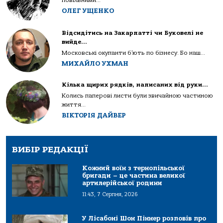
ОЛЕГ УЩЕНКО
Відсидітись на Закарпатті чи Буковелі не
вийде…
Московські окупанти б’ють по бізнесу. Бо наш...
МИХАЙЛО УХМАН
Кілька щирих рядків, написаних від руки…
Колись паперові листи були звичайною частиною
життя...
ВІКТОРІЯ ДАЙВЕР
ВИБІР РЕДАКЦІЇ
Кожний воїн з тернопільської
бригади – це частина великої
артилерійської родини
11:43, 7 Серпня, 2026
У Лісабоні Шон Піннер розповів про