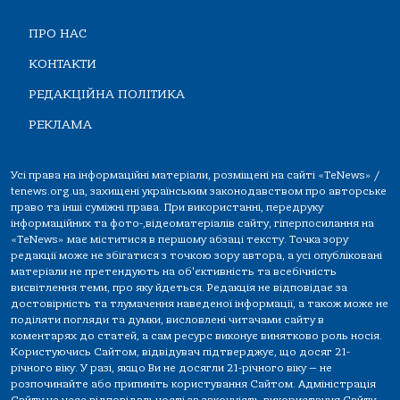
ПРО НАС
КОНТАКТИ
РЕДАКЦІЙНА ПОЛІТИКА
РЕКЛАМА
Усі права на інформаційні матеріали, розміщені на сайті «TeNews» /
tenews.org.ua, захищені українським законодавством про авторське
право та інші суміжні права. При використанні, передруку
інформаційних та фото-,відеоматеріалів сайту, гіперпосилання на
«TeNews» має міститися в першому абзаці тексту. Точка зору
редакції може не збігатися з точкою зору автора, а усі опубліковані
матеріали не претендують на об'єктивність та всебічність
висвітлення теми, про яку йдеться. Редакція не відповідає за
достовірність та тлумачення наведеної інформації, а також може не
поділяти погляди та думки, висловлені читачами сайту в
коментарях до статей, а сам ресурс виконує винятково роль носія.
Користуючись Сайтом, відвідувач підтверджує, що досяг 21-
річного віку. У разі, якщо Ви не досягли 21-річного віку — не
розпочинайте або припиніть користування Сайтом. Адміністрація