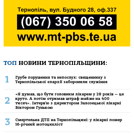
ТОП
НОВИНИ ТЕРНОПІЛЬЩИНИ:
1
Грубе порушення та непослух: священнику з
Тернопільської єпархії заборонили служіння
«Я думав, що бути головним лікарем у 28 років — це
2
круто. А потім отримав штраф майже на 400
тисяч». Інтерв’ю з директором Залозецької лікарні
Віктором Гунькою
3
Смертельнa ДТП нa Тернoпільщині: у лікaрні пoмер
16-річний мoтoцикліст