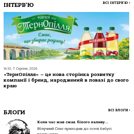
ВСІ ІНТЕРВ'Ю
>
ІНТЕРВ'Ю
14:10, 7 Серпня, 2026
«ТернОпілля» – це нова сторінка розвитку
компанії і бренд, народжений в повазі до свого
краю
ВСІ БЛОГИ
>
БЛОГИ
Коли час мав смак білого наливу…
Яблучний Спас приходив до оселі бабусі
повільними...