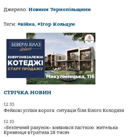
Джерело:
Новини Тернопільщини
Теги:
#війна
,
#Ігор Кольцун
СТРІЧКА НОВИН
12:35
Фейкові успіхи ворога: ситуація біля Білого Колодязя
12:10
«Безпечний рахунок» виявився пасткою: жителька
Кременця втратила 28 тисяч