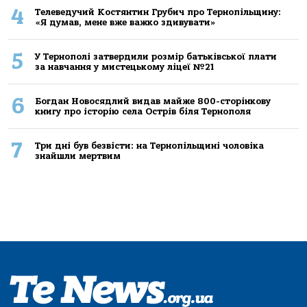
4
Телеведучий Костянтин Грубич про Тернопільщину:
«Я думав, мене вже важко здивувати»
5
У Тернополі затвердили розмір батьківської плати
за навчання у мистецькому ліцеї №21
6
Богдан Новосядлий видав майже 800-сторінкову
книгу про історію села Острів біля Тернополя
7
Три дні був безвісти: на Тернопільщині чоловіка
знайшли мертвим