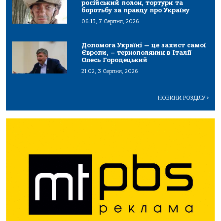
російський полон, тортури та
боротьбу за правду про Україну
06:13, 7 Серпня, 2026
Допомога Україні — це захист самої
Європи, – тернополянин в Італії
Олесь Городецький
21:02, 3 Серпня, 2026
НОВИНИ РОЗДІЛУ
>