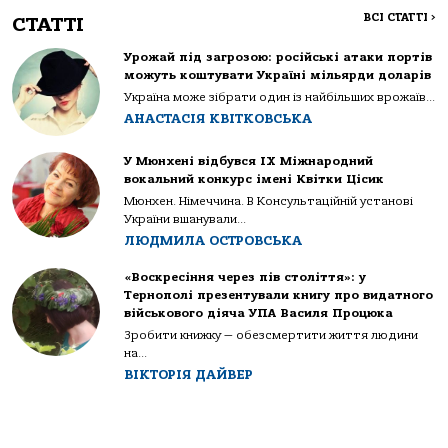
ВСІ СТАТТІ
>
СТАТТІ
Урожай під загрозою: російські атаки портів
можуть коштувати Україні мільярди доларів
Україна може зібрати один із найбільших врожаїв...
АНАСТАСІЯ КВІТКОВСЬКА
У Мюнхені відбувся IX Міжнародний
вокальний конкурс імені Квітки Цісик
Мюнхен. Німеччина. В Консультаційній установі
України вшанували...
ЛЮДМИЛА ОСТРОВСЬКА
«Воскресіння через пів століття»: у
Тернополі презентували книгу про видатного
військового діяча УПА Василя Процюка
Зробити книжку — обезсмертити життя людини
на...
ВІКТОРІЯ ДАЙВЕР