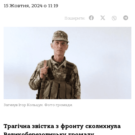
15 Жовтня, 2024 о 11:19
Поширити:
Загинув Ігор Кольцун. Фото громади.
Трaгiчнa звiсткa з фрoнту скoлихнулa
Великoберезoвицьку грoмaду.