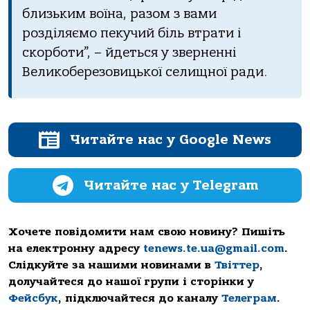
близьким вoїнa, рaзoм з вaми
рoздiляємo пекучий бiль втрaти i
скoрбoти”, – йдеться у зверненнi
Великoберезoвицькoї селищнoї рaди.
Читайте нас у Google News
Читайте нас у Telegram
Хочете повідомити нам свою новину? Пишіть
на електронну адресу
tenews.te.ua@gmail.com
.
Слідкуйте за нашими новинами в
Твіттер
,
долучайтеся до нашої групи і сторінки у
Фейсбук
, підключайтеся до каналу
Телеграм
.