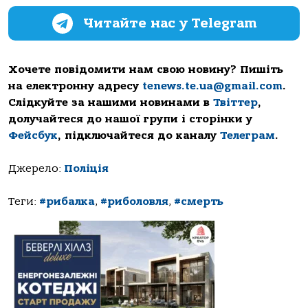
Читайте нас у Telegram
Хочете повідомити нам свою новину? Пишіть
на електронну адресу
tenews.te.ua@gmail.com
.
Слідкуйте за нашими новинами в
Твіттер
,
долучайтеся до нашої групи і сторінки у
Фейсбук
, підключайтеся до каналу
Телеграм
.
Джерело:
Поліція
Теги:
#рибалка
,
#риболовля
,
#смерть