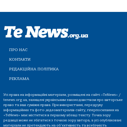
ПРО НАС
КОНТАКТИ
РЕДАКЦІЙНА ПОЛІТИКА
РЕКЛАМА
Усі права на інформаційні матеріали, розміщені на сайті «TeNews» /
tenews.org.ua, захищені українським законодавством про авторське
право та інші суміжні права. При використанні, передруку
інформаційних та фото-,відеоматеріалів сайту, гіперпосилання на
«TeNews» має міститися в першому абзаці тексту. Точка зору
редакції може не збігатися з точкою зору автора, а усі опубліковані
матеріали не претендують на об'єктивність та всебічність