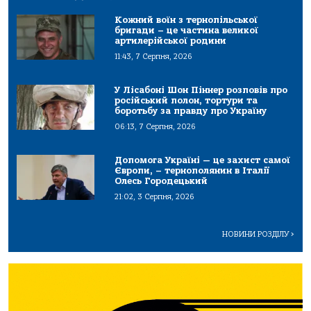
Кожний воїн з тернопільської
бригади – це частина великої
артилерійської родини
11:43, 7 Серпня, 2026
У Лісабоні Шон Піннер розповів про
російський полон, тортури та
боротьбу за правду про Україну
06:13, 7 Серпня, 2026
Допомога Україні — це захист самої
Європи, – тернополянин в Італії
Олесь Городецький
21:02, 3 Серпня, 2026
НОВИНИ РОЗДІЛУ
>