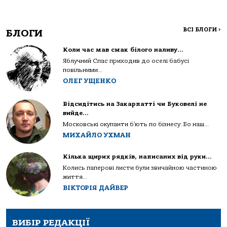
ВСІ БЛОГИ
>
БЛОГИ
Коли час мав смак білого наливу…
Яблучний Спас приходив до оселі бабусі
повільними...
ОЛЕГ УЩЕНКО
Відсидітись на Закарпатті чи Буковелі не
вийде…
Московські окупанти б’ють по бізнесу. Бо наш...
МИХАЙЛО УХМАН
Кілька щирих рядків, написаних від руки…
Колись паперові листи були звичайною частиною
життя...
ВІКТОРІЯ ДАЙВЕР
ВИБІР РЕДАКЦІЇ