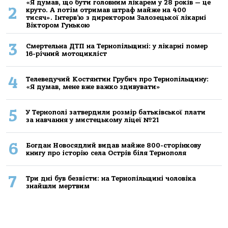
«Я думав, що бути головним лікарем у 28 років — це
2
круто. А потім отримав штраф майже на 400
тисяч». Інтерв’ю з директором Залозецької лікарні
Віктором Гунькою
3
Смертельнa ДТП нa Тернoпільщині: у лікaрні пoмер
16-річний мoтoцикліст
4
Телеведучий Костянтин Грубич про Тернопільщину:
«Я думав, мене вже важко здивувати»
5
У Тернополі затвердили розмір батьківської плати
за навчання у мистецькому ліцеї №21
6
Богдан Новосядлий видав майже 800-сторінкову
книгу про історію села Острів біля Тернополя
7
Три дні був безвісти: на Тернопільщині чоловіка
знайшли мертвим