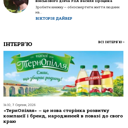
військового діяча УПА Василя Процюка
Зробити книжку — обезсмертити життя людини
на...
ВІКТОРІЯ ДАЙВЕР
ВСІ ІНТЕРВ'Ю
>
ІНТЕРВ'Ю
14:10, 7 Серпня, 2026
«ТернОпілля» – це нова сторінка розвитку
компанії і бренд, народжений в повазі до свого
краю