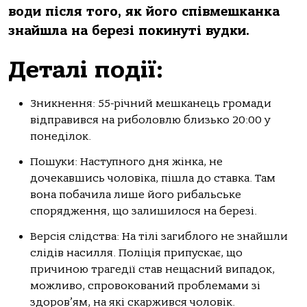
води після того, як його співмешканка
знайшла на березі покинуті вудки.
Деталі події:
Зникнення: 55-річний мешканець громади
відправився на риболовлю близько 20:00 у
понеділок.
Пошуки: Наступного дня жінка, не
дочекавшись чоловіка, пішла до ставка. Там
вона побачила лише його рибальське
спорядження, що залишилося на березі.
Версія слідства: На тілі загиблого не знайшли
слідів насилля. Поліція припускає, що
причиною трагедії став нещасний випадок,
можливо, спровокований проблемами зі
здоров’ям, на які скаржився чоловік.