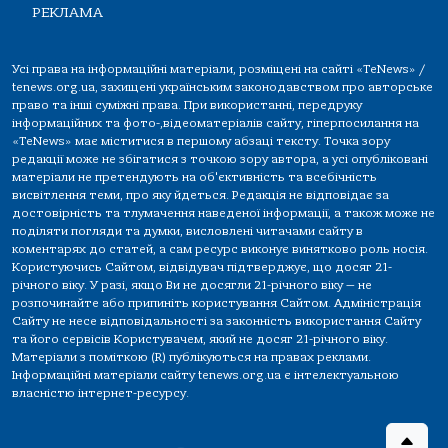
РЕКЛАМА
Усі права на інформаційні матеріали, розміщені на сайті «TeNews» /
tenews.org.ua, захищені українським законодавством про авторське
право та інші суміжні права. При використанні, передруку
інформаційних та фото-,відеоматеріалів сайту, гіперпосилання на
«TeNews» має міститися в першому абзаці тексту. Точка зору
редакції може не збігатися з точкою зору автора, а усі опубліковані
матеріали не претендують на об'єктивність та всебічність
висвітлення теми, про яку йдеться. Редакція не відповідає за
достовірність та тлумачення наведеної інформації, а також може не
поділяти погляди та думки, висловлені читачами сайту в
коментарях до статей, а сам ресурс виконує винятково роль носія.
Користуючись Сайтом, відвідувач підтверджує, що досяг 21-
річного віку. У разі, якщо Ви не досягли 21-річного віку — не
розпочинайте або припиніть користування Сайтом. Адміністрація
Сайту не несе відповідальності за законність використання Сайту
та його сервісів Користувачем, який не досяг 21-річного віку.
Матеріали з поміткою (R) публікуються на правах реклами.
Інформаційні матеріали сайту tenews.org.ua є інтелектуальною
власністю інтернет-ресурсу.