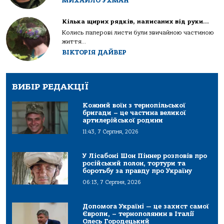
МИХАЙЛО УХМАН
Кілька щирих рядків, написаних від руки…
Колись паперові листи були звичайною частиною
життя...
ВІКТОРІЯ ДАЙВЕР
ВИБІР РЕДАКЦІЇ
Кожний воїн з тернопільської
бригади – це частина великої
артилерійської родини
11:43, 7 Серпня, 2026
У Лісабоні Шон Піннер розповів про
російський полон, тортури та
боротьбу за правду про Україну
06:13, 7 Серпня, 2026
Допомога Україні — це захист самої
Європи, – тернополянин в Італії
Олесь Городецький