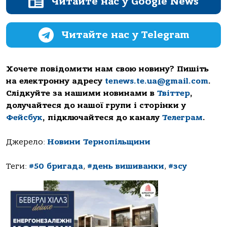
Читайте нас у Google News
Читайте нас у Telegram
Хочете повідомити нам свою новину? Пишіть
на електронну адресу
tenews.te.ua@gmail.com
.
Слідкуйте за нашими новинами в
Твіттер
,
долучайтеся до нашої групи і сторінки у
Фейсбук
, підключайтеся до каналу
Телеграм
.
Джерело:
Новини Тернопільщини
Теги:
#50 бригада
,
#день вишиванки
,
#зсу