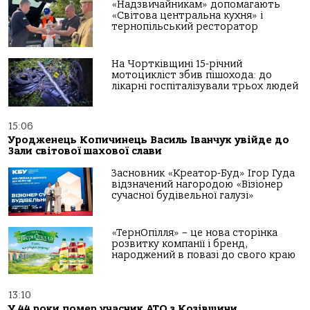
«Надзвичайникам» допомагають
«Світова центральна кухня» і
тернопільський ресторатор
На Чортківщині 15-річний
мотоцикліст збив пішохода: до
лікарні госпіталізували трьох людей
15:06
Уродженець Копичинець Василь Іванчук увійде до
Зали світової шахової слави
Засновник «Креатор-Буд» Ігор Гуда
відзначений нагородою «Візіонер
сучасної будівельної галузі»
«ТернОпілля» – це нова сторінка
розвитку компанії і бренд,
народжений в повазі до свого краю
13:10
У 44 роки помер учасник АТО з Козівщини