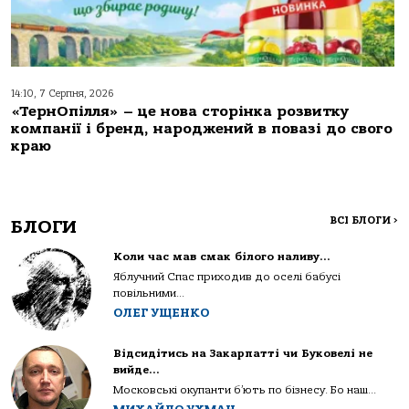
14:10, 7 Серпня, 2026
«ТернОпілля» – це нова сторінка розвитку
компанії і бренд, народжений в повазі до свого
краю
ВСІ БЛОГИ
>
БЛОГИ
Коли час мав смак білого наливу…
Яблучний Спас приходив до оселі бабусі
повільними...
ОЛЕГ УЩЕНКО
Відсидітись на Закарпатті чи Буковелі не
вийде…
Московські окупанти б’ють по бізнесу. Бо наш...