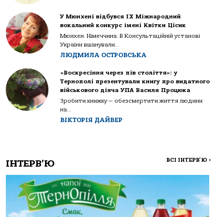
У Мюнхені відбувся IX Міжнародний
вокальний конкурс імені Квітки Цісик
Мюнхен. Німеччина. В Консультаційній установі
України вшанували...
ЛЮДМИЛА ОСТРОВСЬКА
«Воскресіння через пів століття»: у
Тернополі презентували книгу про видатного
військового діяча УПА Василя Процюка
Зробити книжку — обезсмертити життя людини
на...
ВІКТОРІЯ ДАЙВЕР
ВСІ ІНТЕРВ'Ю
>
ІНТЕРВ'Ю