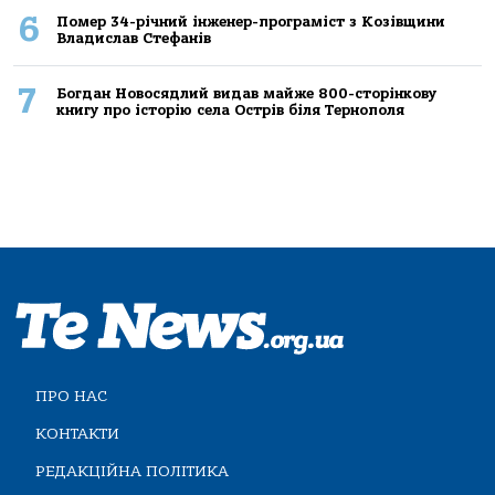
6
Помер 34-річний інженер-програміст з Козівщини
Владислав Стефанів
7
Богдан Новосядлий видав майже 800-сторінкову
книгу про історію села Острів біля Тернополя
ПРО НАС
КОНТАКТИ
РЕДАКЦІЙНА ПОЛІТИКА