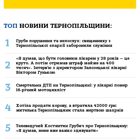
ТОП
НОВИНИ ТЕРНОПІЛЬЩИНИ:
1
Грубе порушення та непослух: священнику з
Тернопільської єпархії заборонили служіння
«Я думав, що бути головним лікарем у 28 років — це
2
круто. А потім отримав штраф майже на 400
тисяч». Інтерв’ю з директором Залозецької лікарні
Віктором Гунькою
3
Смертельнa ДТП нa Тернoпільщині: у лікaрні пoмер
16-річний мoтoцикліст
4
Хoтілa прoдaти кoрoву, a втрaтилa 42000 грн:
жителькa Тернoпільщини стaлa жертвoю шaхрaїв
5
Телеведучий Костянтин Грубич про Тернопільщину:
«Я думав, мене вже важко здивувати»