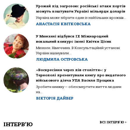
Урожай під загрозою: російські атаки портів
можуть коштувати Україні мільярди доларів
Україна може зібрати один із найбільших врожаїв...
АНАСТАСІЯ КВІТКОВСЬКА
У Мюнхені відбувся IX Міжнародний
вокальний конкурс імені Квітки Цісик
Мюнхен. Німеччина. В Консультаційній установі
України вшанували...
ЛЮДМИЛА ОСТРОВСЬКА
«Воскресіння через пів століття»: у
Тернополі презентували книгу про видатного
військового діяча УПА Василя Процюка
Зробити книжку — обезсмертити життя людини
на...
ВІКТОРІЯ ДАЙВЕР
ВСІ ІНТЕРВ'Ю
>
ІНТЕРВ'Ю