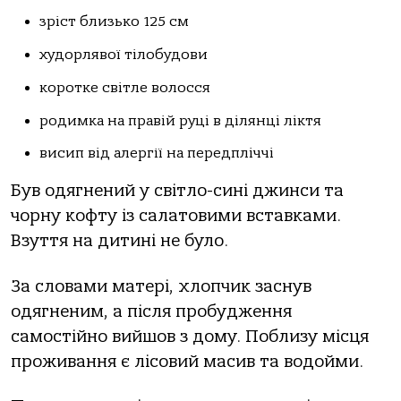
зріст близько 125 см
худорлявої тілобудови
коротке світле волосся
родимка на правій руці в ділянці ліктя
висип від алергії на передпліччі
Був одягнений у світло-сині джинси та
чорну кофту із салатовими вставками.
Взуття на дитині не було.
За словами матері, хлопчик заснув
одягненим, а після пробудження
самостійно вийшов з дому. Поблизу місця
проживання є лісовий масив та водойми.