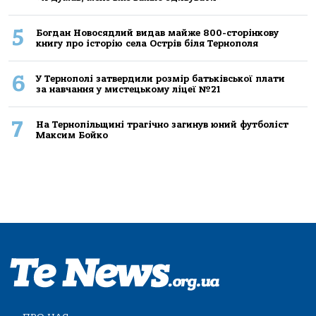
5
Богдан Новосядлий видав майже 800-сторінкову
книгу про історію села Острів біля Тернополя
6
У Тернополі затвердили розмір батьківської плати
за навчання у мистецькому ліцеї №21
7
На Тернопільщині трагічно загинув юний футболіст
Максим Бойко