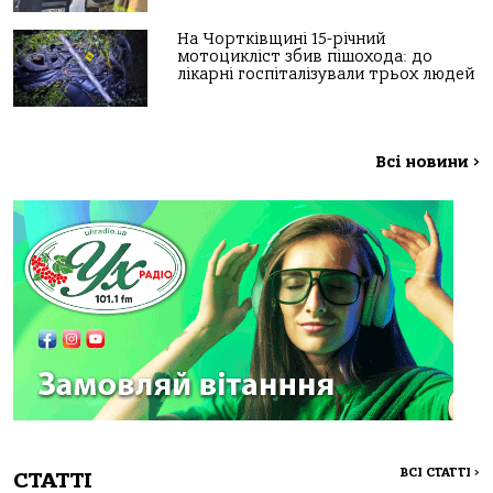
На Чортківщині 15-річний
мотоцикліст збив пішохода: до
лікарні госпіталізували трьох людей
Всі новини
>
ВСІ СТАТТІ
>
СТАТТІ