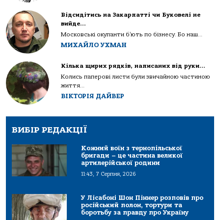
Відсидітись на Закарпатті чи Буковелі не
вийде…
Московські окупанти б’ють по бізнесу. Бо наш...
МИХАЙЛО УХМАН
Кілька щирих рядків, написаних від руки…
Колись паперові листи були звичайною частиною
життя...
ВІКТОРІЯ ДАЙВЕР
ВИБІР РЕДАКЦІЇ
Кожний воїн з тернопільської
бригади – це частина великої
артилерійської родини
11:43, 7 Серпня, 2026
У Лісабоні Шон Піннер розповів про
російський полон, тортури та
боротьбу за правду про Україну