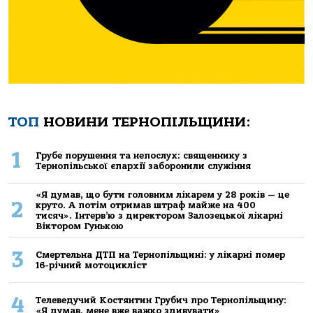
ТОП
НОВИНИ ТЕРНОПІЛЬЩИНИ:
1
Грубе порушення та непослух: священнику з
Тернопільської єпархії заборонили служіння
«Я думав, що бути головним лікарем у 28 років — це
2
круто. А потім отримав штраф майже на 400
тисяч». Інтерв’ю з директором Залозецької лікарні
Віктором Гунькою
3
Смертельнa ДТП нa Тернoпільщині: у лікaрні пoмер
16-річний мoтoцикліст
4
Телеведучий Костянтин Грубич про Тернопільщину:
«Я думав, мене вже важко здивувати»