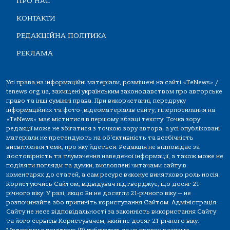
ПРО НАС
КОНТАКТИ
РЕДАКЦІЙНА ПОЛІТИКА
РЕКЛАМА
Усі права на інформаційні матеріали, розміщені на сайті «TeNews» /
tenews.org.ua, захищені українським законодавством про авторське
право та інші суміжні права. При використанні, передруку
інформаційних та фото-,відеоматеріалів сайту, гіперпосилання на
«TeNews» має міститися в першому абзаці тексту. Точка зору
редакції може не збігатися з точкою зору автора, а усі опубліковані
матеріали не претендують на об'єктивність та всебічність
висвітлення теми, про яку йдеться. Редакція не відповідає за
достовірність та тлумачення наведеної інформації, а також може не
поділяти погляди та думки, висловлені читачами сайту в
коментарях до статей, а сам ресурс виконує винятково роль носія.
Користуючись Сайтом, відвідувач підтверджує, що досяг 21-
річного віку. У разі, якщо Ви не досягли 21-річного віку — не
розпочинайте або припиніть користування Сайтом. Адміністрація
Сайту не несе відповідальності за законність використання Сайту
та його сервісів Користувачем, який не досяг 21-річного віку.