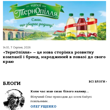
14:10, 7 Серпня, 2026
«ТернОпілля» – це нова сторінка розвитку
компанії і бренд, народжений в повазі до свого
краю
ВСІ БЛОГИ
>
БЛОГИ
Коли час мав смак білого наливу…
Яблучний Спас приходив до оселі бабусі
повільними...
ОЛЕГ УЩЕНКО