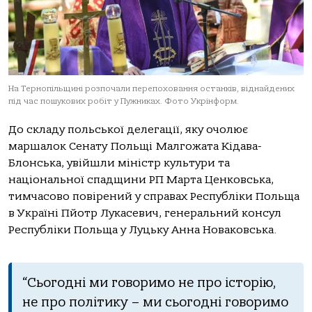
На Тернопільщині розпочали перепоховання останків, віднайдених
під час пошукових робіт у Пужниках. Фото Укрінформ.
До складу польської делегації, яку очолює
маршалок Сенату Польщі Малгожата Кідава-
Блонська, увійшли міністр культури та
національної спадщини РП Марта Ценковська,
тимчасово повірений у справах Республіки Польща
в Україні Пйотр Лукасевич, генеральний консул
Республіки Польща у Луцьку Анна Новаковська.
“Сьогодні ми говоримо не про історію,
не про політику – ми сьогодні говоримо