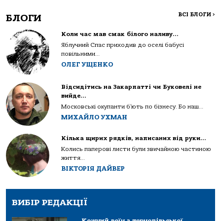
ВСІ БЛОГИ
>
БЛОГИ
Коли час мав смак білого наливу…
Яблучний Спас приходив до оселі бабусі
повільними...
ОЛЕГ УЩЕНКО
Відсидітись на Закарпатті чи Буковелі не
вийде…
Московські окупанти б’ють по бізнесу. Бо наш...
МИХАЙЛО УХМАН
Кілька щирих рядків, написаних від руки…
Колись паперові листи були звичайною частиною
життя...
ВІКТОРІЯ ДАЙВЕР
ВИБІР РЕДАКЦІЇ
Кожний воїн з тернопільської