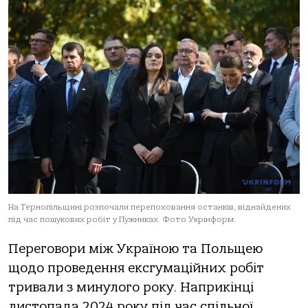
На Тернопільщині розпочали перепоховання останків, віднайдених
під час пошукових робіт у Пужниках. Фото Укрінформ.
Переговори між Україною та Польщею
щодо проведення ексгумаційних робіт
тривали з минулого року. Наприкінці
листопада 2024 року під час спільної