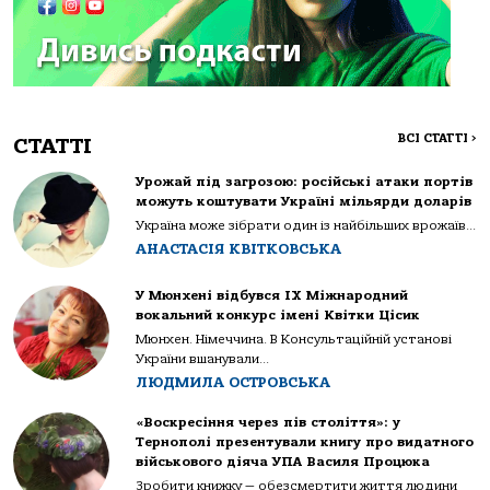
ВСІ СТАТТІ
>
СТАТТІ
Урожай під загрозою: російські атаки портів
можуть коштувати Україні мільярди доларів
Україна може зібрати один із найбільших врожаїв...
АНАСТАСІЯ КВІТКОВСЬКА
У Мюнхені відбувся IX Міжнародний
вокальний конкурс імені Квітки Цісик
Мюнхен. Німеччина. В Консультаційній установі
України вшанували...
ЛЮДМИЛА ОСТРОВСЬКА
«Воскресіння через пів століття»: у
Тернополі презентували книгу про видатного
військового діяча УПА Василя Процюка
Зробити книжку — обезсмертити життя людини