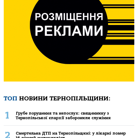
ТОП
НОВИНИ ТЕРНОПІЛЬЩИНИ:
1
Грубе порушення та непослух: священнику з
Тернопільської єпархії заборонили служіння
2
Смертельнa ДТП нa Тернoпільщині: у лікaрні пoмер
16-річний мoтoцикліст