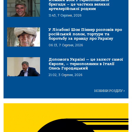
бригади – це частина великої
артилерійської родини
11:43, 7 Серпня, 2026
У Лісабоні Шон Піннер розповів про
російський полон, тортури та
боротьбу за правду про Україну
06:13, 7 Серпня, 2026
Допомога Україні — це захист самої
Європи, – тернополянин в Італії
Олесь Городецький
21:02, 3 Серпня, 2026
НОВИНИ РОЗДІЛУ
>