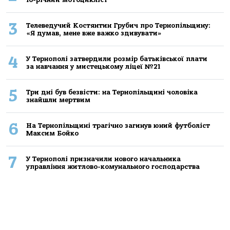
3
Телеведучий Костянтин Грубич про Тернопільщину:
«Я думав, мене вже важко здивувати»
4
У Тернополі затвердили розмір батьківської плати
за навчання у мистецькому ліцеї №21
5
Три дні був безвісти: на Тернопільщині чоловіка
знайшли мертвим
6
На Тернопільщині трагічно загинув юний футболіст
Максим Бойко
7
У Тернополі призначили нового начальника
управління житлово-комунального господарства