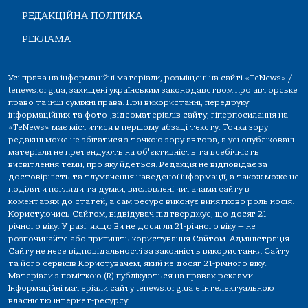
РЕДАКЦІЙНА ПОЛІТИКА
РЕКЛАМА
Усі права на інформаційні матеріали, розміщені на сайті «TeNews» /
tenews.org.ua, захищені українським законодавством про авторське
право та інші суміжні права. При використанні, передруку
інформаційних та фото-,відеоматеріалів сайту, гіперпосилання на
«TeNews» має міститися в першому абзаці тексту. Точка зору
редакції може не збігатися з точкою зору автора, а усі опубліковані
матеріали не претендують на об'єктивність та всебічність
висвітлення теми, про яку йдеться. Редакція не відповідає за
достовірність та тлумачення наведеної інформації, а також може не
поділяти погляди та думки, висловлені читачами сайту в
коментарях до статей, а сам ресурс виконує винятково роль носія.
Користуючись Сайтом, відвідувач підтверджує, що досяг 21-
річного віку. У разі, якщо Ви не досягли 21-річного віку — не
розпочинайте або припиніть користування Сайтом. Адміністрація
Сайту не несе відповідальності за законність використання Сайту
та його сервісів Користувачем, який не досяг 21-річного віку.
Матеріали з поміткою (R) публікуються на правах реклами.
Інформаційні матеріали сайту tenews.org.ua є інтелектуальною
власністю інтернет-ресурсу.