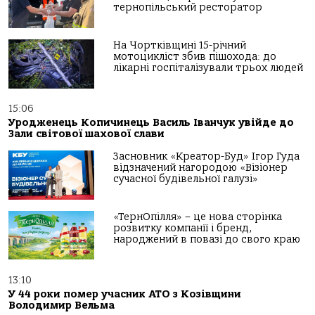
тернопільський ресторатор
На Чортківщині 15-річний
мотоцикліст збив пішохода: до
лікарні госпіталізували трьох людей
15:06
Уродженець Копичинець Василь Іванчук увійде до
Зали світової шахової слави
Засновник «Креатор-Буд» Ігор Гуда
відзначений нагородою «Візіонер
сучасної будівельної галузі»
«ТернОпілля» – це нова сторінка
розвитку компанії і бренд,
народжений в повазі до свого краю
13:10
У 44 роки помер учасник АТО з Козівщини
Володимир Вельма