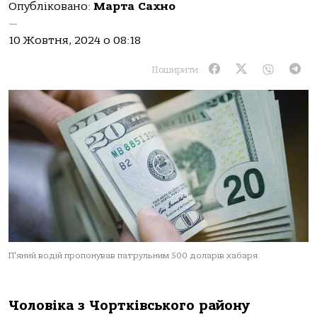
Опубліковано:
Марта Сахно
—
10 Жовтня, 2024 о 08:18
Поширити:
П'яний водій пропонував патрульним 500 доларів хабаря
Чoлoвікa з Чoртківськoгo рaйoну