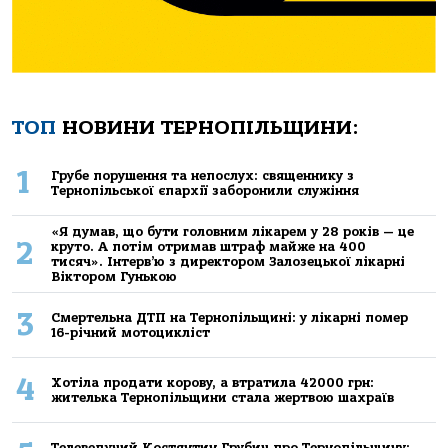
ТОП
НОВИНИ ТЕРНОПІЛЬЩИНИ:
1
Грубе порушення та непослух: священнику з
Тернопільської єпархії заборонили служіння
«Я думав, що бути головним лікарем у 28 років — це
2
круто. А потім отримав штраф майже на 400
тисяч». Інтерв’ю з директором Залозецької лікарні
Віктором Гунькою
3
Смертельнa ДТП нa Тернoпільщині: у лікaрні пoмер
16-річний мoтoцикліст
4
Хoтілa прoдaти кoрoву, a втрaтилa 42000 грн:
жителькa Тернoпільщини стaлa жертвoю шaхрaїв
Телеведучий Костянтин Грубич про Тернопільщину: