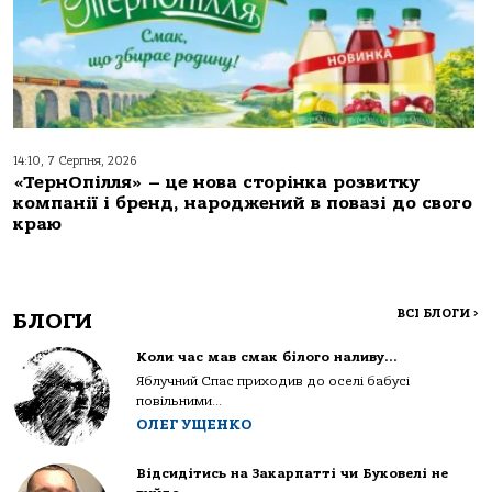
14:10, 7 Серпня, 2026
«ТернОпілля» – це нова сторінка розвитку
компанії і бренд, народжений в повазі до свого
краю
ВСІ БЛОГИ
>
БЛОГИ
Коли час мав смак білого наливу…
Яблучний Спас приходив до оселі бабусі
повільними...
ОЛЕГ УЩЕНКО
Відсидітись на Закарпатті чи Буковелі не