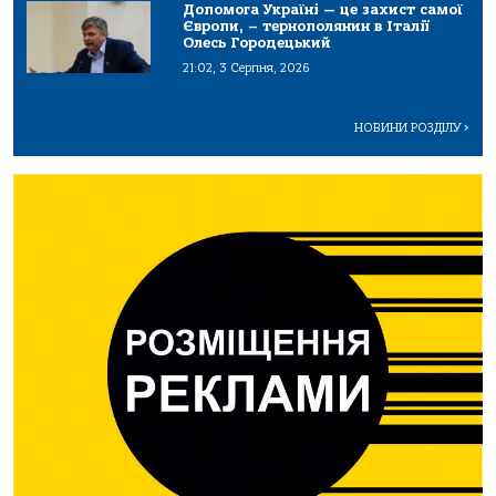
Допомога Україні — це захист самої
Європи, – тернополянин в Італії
Олесь Городецький
21:02, 3 Серпня, 2026
НОВИНИ РОЗДІЛУ
>