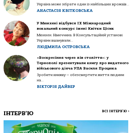
Україна може зібрати один із найбільших врожаїв...
АНАСТАСІЯ КВІТКОВСЬКА
У Мюнхені відбувся IX Міжнародний
вокальний конкурс імені Квітки Цісик
Мюнхен. Німеччина. В Консультаційній установі
України вшанували...
ЛЮДМИЛА ОСТРОВСЬКА
«Воскресіння через пів століття»: у
Тернополі презентували книгу про видатного
військового діяча УПА Василя Процюка
Зробити книжку — обезсмертити життя людини
на...
ВІКТОРІЯ ДАЙВЕР
ВСІ ІНТЕРВ'Ю
>
ІНТЕРВ'Ю