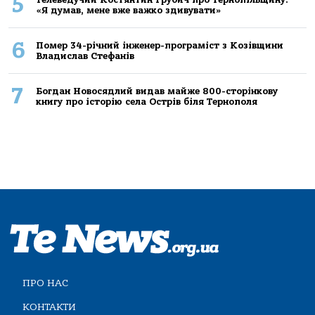
5
«Я думав, мене вже важко здивувати»
6
Помер 34-річний інженер-програміст з Козівщини
Владислав Стефанів
7
Богдан Новосядлий видав майже 800-сторінкову
книгу про історію села Острів біля Тернополя
ПРО НАС
КОНТАКТИ