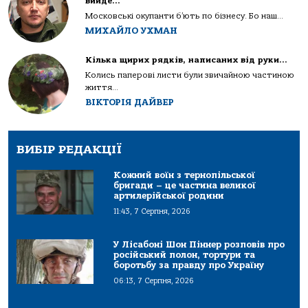
вийде…
Московські окупанти б’ють по бізнесу. Бо наш...
МИХАЙЛО УХМАН
Кілька щирих рядків, написаних від руки…
Колись паперові листи були звичайною частиною
життя...
ВІКТОРІЯ ДАЙВЕР
ВИБІР РЕДАКЦІЇ
Кожний воїн з тернопільської
бригади – це частина великої
артилерійської родини
11:43, 7 Серпня, 2026
У Лісабоні Шон Піннер розповів про
російський полон, тортури та
боротьбу за правду про Україну
06:13, 7 Серпня, 2026