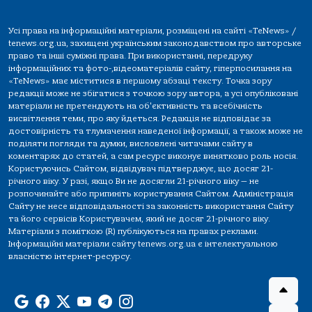
Усі права на інформаційні матеріали, розміщені на сайті «TeNews» /
tenews.org.ua, захищені українським законодавством про авторське
право та інші суміжні права. При використанні, передруку
інформаційних та фото-,відеоматеріалів сайту, гіперпосилання на
«TeNews» має міститися в першому абзаці тексту. Точка зору
редакції може не збігатися з точкою зору автора, а усі опубліковані
матеріали не претендують на об'єктивність та всебічність
висвітлення теми, про яку йдеться. Редакція не відповідає за
достовірність та тлумачення наведеної інформації, а також може не
поділяти погляди та думки, висловлені читачами сайту в
коментарях до статей, а сам ресурс виконує винятково роль носія.
Користуючись Сайтом, відвідувач підтверджує, що досяг 21-
річного віку. У разі, якщо Ви не досягли 21-річного віку — не
розпочинайте або припиніть користування Сайтом. Адміністрація
Сайту не несе відповідальності за законність використання Сайту
та його сервісів Користувачем, який не досяг 21-річного віку.
Матеріали з поміткою (R) публікуються на правах реклами.
Інформаційні матеріали сайту tenews.org.ua є інтелектуальною
власністю інтернет-ресурсу.