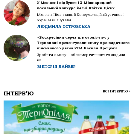
У Мюнхені відбувся IX Міжнародний
вокальний конкурс імені Квітки Цісик
Мюнхен. Німеччина. В Консультаційній установі
України вшанували...
ЛЮДМИЛА ОСТРОВСЬКА
«Воскресіння через пів століття»: у
Тернополі презентували книгу про видатного
військового діяча УПА Василя Процюка
Зробити книжку — обезсмертити життя людини
на...
ВІКТОРІЯ ДАЙВЕР
ВСІ ІНТЕРВ'Ю
>
ІНТЕРВ'Ю