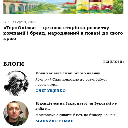
14:10, 7 Серпня, 2026
«ТернОпілля» – це нова сторінка розвитку
компанії і бренд, народжений в повазі до свого
краю
ВСІ БЛОГИ
>
БЛОГИ
Коли час мав смак білого наливу…
Яблучний Спас приходив до оселі бабусі
повільними...
ОЛЕГ УЩЕНКО
Відсидітись на Закарпатті чи Буковелі не
вийде…
Московські окупанти б’ють по бізнесу. Бо наш...
МИХАЙЛО УХМАН