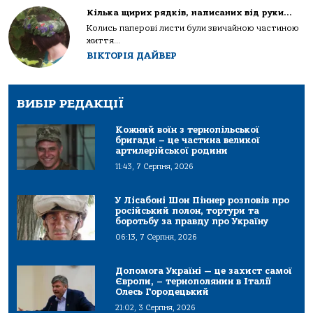
Кілька щирих рядків, написаних від руки…
Колись паперові листи були звичайною частиною
життя...
ВІКТОРІЯ ДАЙВЕР
ВИБІР РЕДАКЦІЇ
Кожний воїн з тернопільської
бригади – це частина великої
артилерійської родини
11:43, 7 Серпня, 2026
У Лісабоні Шон Піннер розповів про
російський полон, тортури та
боротьбу за правду про Україну
06:13, 7 Серпня, 2026
Допомога Україні — це захист самої
Європи, – тернополянин в Італії
Олесь Городецький
21:02, 3 Серпня, 2026