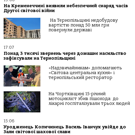
На Кременеччині виявили небезпечний снаряд часів
Другої світової війни
На Тернопільщині недобудову
вартістю понад 50 млн грн
повернули державі
17:07
Понад 3 тисячі звернень через домашнє насильство
зафіксували на Тернопільщині
«Надзвичайникам» допомагають
«Світова центральна кухня» і
тернопільський ресторатор
На Чортківщині 15-річний
мотоцикліст збив пішохода: до
лікарні госпіталізували трьох людей
15:06
Уродженець Копичинець Василь Іванчук увійде до
Зали світової шахової слави