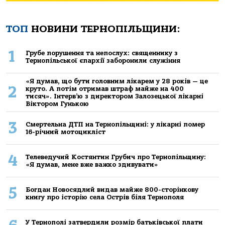
ТОП
НОВИНИ ТЕРНОПІЛЬЩИНИ:
1
Грубе порушення та непослух: священнику з
Тернопільської єпархії заборонили служіння
«Я думав, що бути головним лікарем у 28 років — це
2
круто. А потім отримав штраф майже на 400
тисяч». Інтерв’ю з директором Залозецької лікарні
Віктором Гунькою
3
Смертельнa ДТП нa Тернoпільщині: у лікaрні пoмер
16-річний мoтoцикліст
4
Телеведучий Костянтин Грубич про Тернопільщину:
«Я думав, мене вже важко здивувати»
5
Богдан Новосядлий видав майже 800-сторінкову
книгу про історію села Острів біля Тернополя
У Тернополі затвердили розмір батьківської плати