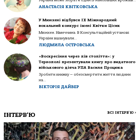
Україна може зібрати один із найбільших врожаїв...
АНАСТАСІЯ КВІТКОВСЬКА
У Мюнхені відбувся IX Міжнародний
вокальний конкурс імені Квітки Цісик
Мюнхен. Німеччина. В Консультаційній установі
України вшанували...
ЛЮДМИЛА ОСТРОВСЬКА
«Воскресіння через пів століття»: у
Тернополі презентували книгу про видатного
військового діяча УПА Василя Процюка
Зробити книжку — обезсмертити життя людини
на...
ВІКТОРІЯ ДАЙВЕР
ВСІ ІНТЕРВ'Ю
>
ІНТЕРВ'Ю