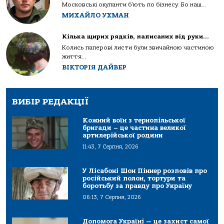
Московські окупанти б’ють по бізнесу. Бо наш...
МИХАЙЛО УХМАН
Кілька щирих рядків, написаних від руки…
Колись паперові листи були звичайною частиною
життя...
ВІКТОРІЯ ДАЙВЕР
ВИБІР РЕДАКЦІЇ
Кожний воїн з тернопільської
бригади – це частина великої
артилерійської родини
11:43, 7 Серпня, 2026
У Лісабоні Шон Піннер розповів про
російський полон, тортури та
боротьбу за правду про Україну
06:13, 7 Серпня, 2026
Допомога Україні — це захист самої