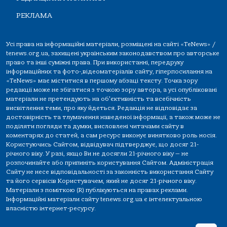
РЕКЛАМА
Усі права на інформаційні матеріали, розміщені на сайті «TeNews» /
tenews.org.ua, захищені українським законодавством про авторське
право та інші суміжні права. При використанні, передруку
інформаційних та фото-,відеоматеріалів сайту, гіперпосилання на
«TeNews» має міститися в першому абзаці тексту. Точка зору
редакції може не збігатися з точкою зору автора, а усі опубліковані
матеріали не претендують на об'єктивність та всебічність
висвітлення теми, про яку йдеться. Редакція не відповідає за
достовірність та тлумачення наведеної інформації, а також може не
поділяти погляди та думки, висловлені читачами сайту в
коментарях до статей, а сам ресурс виконує винятково роль носія.
Користуючись Сайтом, відвідувач підтверджує, що досяг 21-
річного віку. У разі, якщо Ви не досягли 21-річного віку — не
розпочинайте або припиніть користування Сайтом. Адміністрація
Сайту не несе відповідальності за законність використання Сайту
та його сервісів Користувачем, який не досяг 21-річного віку.
Матеріали з поміткою (R) публікуються на правах реклами.
Інформаційні матеріали сайту tenews.org.ua є інтелектуальною
власністю інтернет-ресурсу.