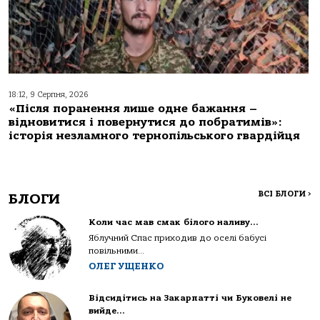
18:12, 9 Серпня, 2026
«Після поранення лише одне бажання –
відновитися і повернутися до побратимів»:
історія незламного тернопільського гвардійця
ВСІ БЛОГИ
>
БЛОГИ
Коли час мав смак білого наливу…
Яблучний Спас приходив до оселі бабусі
повільними...
ОЛЕГ УЩЕНКО
Відсидітись на Закарпатті чи Буковелі не
вийде…