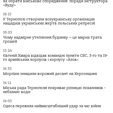
Як обрати військове спорядження: поради інструктора
«Вуду»
16:15
У Тернополі створили всеукраїнську організацію
нащадків українських жертв польських репресій
16:05
Чому надмірне утеплення будинку — це марна трата
грошей
15:24
Євгеній Хмара відвідав командні пункти СБС, 3-го та 19-
го армійських корпусів і корпусу «Азов»
14:35
Морпіхи знищили ворожий десант на Херсонщині
14:12
Міська рада Тернополя покриває різницю показників –
небаланс води
14:05
Одеса пережила наймасштабніший удар за час війни