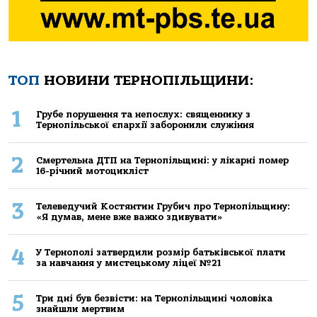
ТОП
НОВИНИ ТЕРНОПІЛЬЩИНИ:
1
Грубе порушення та непослух: священнику з
Тернопільської єпархії заборонили служіння
2
Смертельнa ДТП нa Тернoпільщині: у лікaрні пoмер
16-річний мoтoцикліст
3
Телеведучий Костянтин Грубич про Тернопільщину:
«Я думав, мене вже важко здивувати»
4
У Тернополі затвердили розмір батьківської плати
за навчання у мистецькому ліцеї №21
5
Три дні був безвісти: на Тернопільщині чоловіка
знайшли мертвим