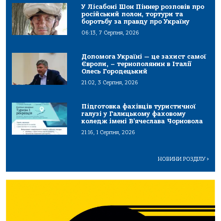
У Лісабоні Шон Піннер розповів про
російський полон, тортури та
боротьбу за правду про Україну
06:13, 7 Серпня, 2026
Допомога Україні — це захист самої
Європи, – тернополянин в Італії
Олесь Городецький
21:02, 3 Серпня, 2026
Підготовка фахівців туристичної
галузі у Галицькому фаховому
коледж імені В’ячеслава Чорновола
21:16, 1 Серпня, 2026
НОВИНИ РОЗДІЛУ
>