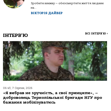
Зробити книжку — обезсмертити життя людини
на...
ВІКТОРІЯ ДАЙВЕР
ВСІ ІНТЕРВ'Ю
>
ІНТЕРВ'Ю
06:43, 7 Серпня, 2026
«Я вибрав не зручність, а свої принципи», –
доброволець Тернопільської бригади НГУ про
бажання мобілізуватись