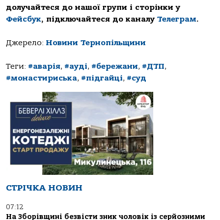
долучайтеся до нашої групи і сторінки у
Фейсбук
, підключайтеся до каналу
Телеграм
.
Джерело:
Новини Тернопільщини
Теги:
#аварія
,
#ауді
,
#бережани
,
#ДТП
,
#монастириська
,
#підгайці
,
#суд
СТРІЧКА НОВИН
07:12
На Зборівщині безвісти зник чоловік із серйозними