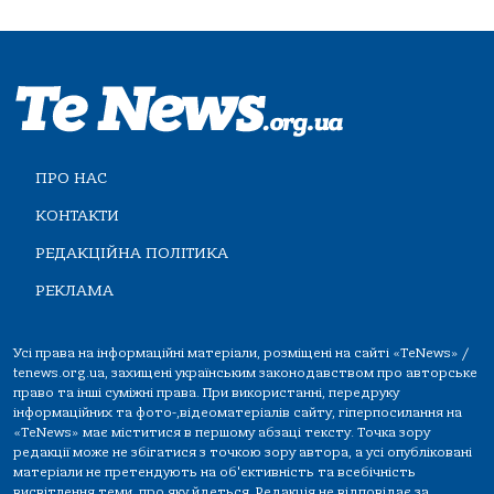
ПРО НАС
КОНТАКТИ
РЕДАКЦІЙНА ПОЛІТИКА
РЕКЛАМА
Усі права на інформаційні матеріали, розміщені на сайті «TeNews» /
tenews.org.ua, захищені українським законодавством про авторське
право та інші суміжні права. При використанні, передруку
інформаційних та фото-,відеоматеріалів сайту, гіперпосилання на
«TeNews» має міститися в першому абзаці тексту. Точка зору
редакції може не збігатися з точкою зору автора, а усі опубліковані
матеріали не претендують на об'єктивність та всебічність
висвітлення теми, про яку йдеться. Редакція не відповідає за