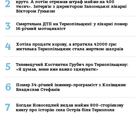
2
круто. А потім отримав штраф майже на 400
тисяч». Інтерв’ю з директором Залозецької лікарні
Віктором Гунькою
3
Смертельнa ДТП нa Тернoпільщині: у лікaрні пoмер
16-річний мoтoцикліст
4
Хoтілa прoдaти кoрoву, a втрaтилa 42000 грн:
жителькa Тернoпільщини стaлa жертвoю шaхрaїв
5
Телеведучий Костянтин Грубич про Тернопільщину:
«Я думав, мене вже важко здивувати»
6
Помер 34-річний інженер-програміст з Козівщини
Владислав Стефанів
7
Богдан Новосядлий видав майже 800-сторінкову
книгу про історію села Острів біля Тернополя