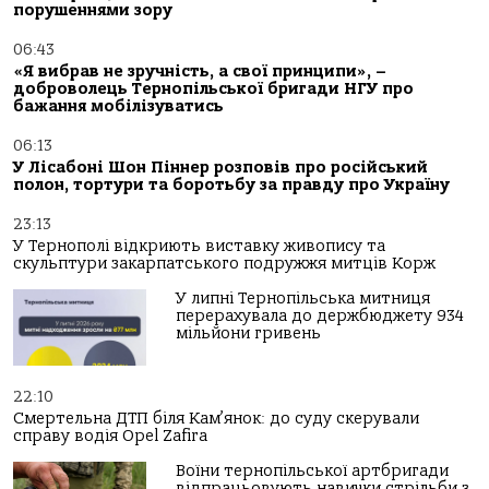
порушеннями зору
06:43
«Я вибрав не зручність, а свої принципи», –
доброволець Тернопільської бригади НГУ про
бажання мобілізуватись
06:13
У Лісабоні Шон Піннер розповів про російський
полон, тортури та боротьбу за правду про Україну
23:13
У Тернополі відкриють виставку живопису та
скульптури закарпатського подружжя митців Корж
У липні Тернопільська митниця
перерахувала до держбюджету 934
мільйони гривень
22:10
Смертельна ДТП біля Кам’янок: до суду скерували
справу водія Opel Zafira
Воїни тернопільської артбригади
відпрацьовують навички стрільби з