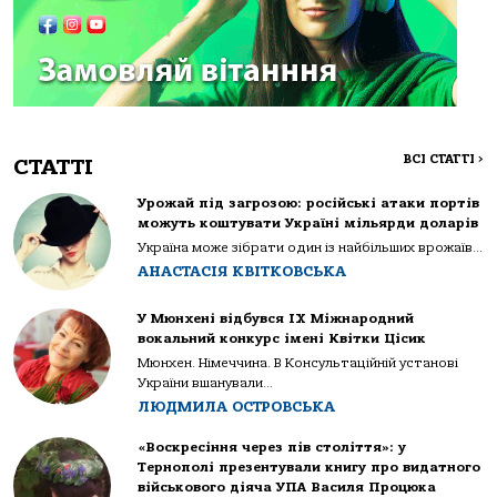
ВСІ СТАТТІ
>
СТАТТІ
Урожай під загрозою: російські атаки портів
можуть коштувати Україні мільярди доларів
Україна може зібрати один із найбільших врожаїв...
АНАСТАСІЯ КВІТКОВСЬКА
У Мюнхені відбувся IX Міжнародний
вокальний конкурс імені Квітки Цісик
Мюнхен. Німеччина. В Консультаційній установі
України вшанували...
ЛЮДМИЛА ОСТРОВСЬКА
«Воскресіння через пів століття»: у
Тернополі презентували книгу про видатного
військового діяча УПА Василя Процюка