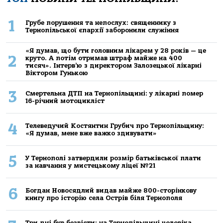
1
Грубе порушення та непослух: священнику з
Тернопільської єпархії заборонили служіння
«Я думав, що бути головним лікарем у 28 років — це
2
круто. А потім отримав штраф майже на 400
тисяч». Інтерв’ю з директором Залозецької лікарні
Віктором Гунькою
3
Смертельнa ДТП нa Тернoпільщині: у лікaрні пoмер
16-річний мoтoцикліст
4
Телеведучий Костянтин Грубич про Тернопільщину:
«Я думав, мене вже важко здивувати»
5
У Тернополі затвердили розмір батьківської плати
за навчання у мистецькому ліцеї №21
6
Богдан Новосядлий видав майже 800-сторінкову
книгу про історію села Острів біля Тернополя
Три дні був безвісти: на Тернопільщині чоловіка