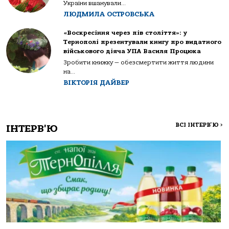
України вшанували...
ЛЮДМИЛА ОСТРОВСЬКА
«Воскресіння через пів століття»: у
Тернополі презентували книгу про видатного
військового діяча УПА Василя Процюка
Зробити книжку — обезсмертити життя людини
на...
ВІКТОРІЯ ДАЙВЕР
ВСІ ІНТЕРВ'Ю
>
ІНТЕРВ'Ю