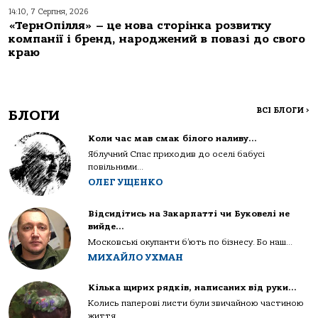
14:10, 7 Серпня, 2026
«ТернОпілля» – це нова сторінка розвитку
компанії і бренд, народжений в повазі до свого
краю
ВСІ БЛОГИ
>
БЛОГИ
Коли час мав смак білого наливу…
Яблучний Спас приходив до оселі бабусі
повільними...
ОЛЕГ УЩЕНКО
Відсидітись на Закарпатті чи Буковелі не
вийде…
Московські окупанти б’ють по бізнесу. Бо наш...
МИХАЙЛО УХМАН
Кілька щирих рядків, написаних від руки…
Колись паперові листи були звичайною частиною
життя...