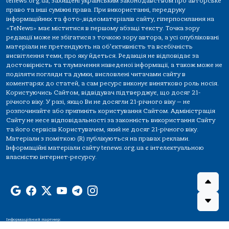
tenews.org.ua, захищені українським законодавством про авторське
право та інші суміжні права. При використанні, передруку
інформаційних та фото-,відеоматеріалів сайту, гіперпосилання на
«TeNews» має міститися в першому абзаці тексту. Точка зору
редакції може не збігатися з точкою зору автора, а усі опубліковані
матеріали не претендують на об'єктивність та всебічність
висвітлення теми, про яку йдеться. Редакція не відповідає за
достовірність та тлумачення наведеної інформації, а також може не
поділяти погляди та думки, висловлені читачами сайту в
коментарях до статей, а сам ресурс виконує винятково роль носія.
Користуючись Сайтом, відвідувач підтверджує, що досяг 21-
річного віку. У разі, якщо Ви не досягли 21-річного віку — не
розпочинайте або припиніть користування Сайтом. Адміністрація
Сайту не несе відповідальності за законність використання Сайту
та його сервісів Користувачем, який не досяг 21-річного віку.
Матеріали з поміткою (R) публікуються на правах реклами.
Інформаційні матеріали сайту tenews.org.ua є інтелектуальною
власністю інтернет-ресурсу.
Інформаційний партнер: