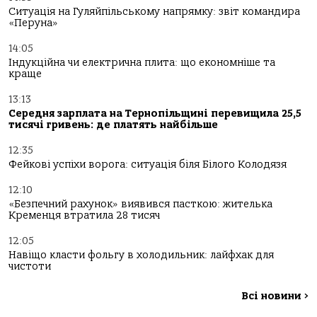
Ситуація на Гуляйпільському напрямку: звіт командира
«Перуна»
14:05
Індукційна чи електрична плита: що економніше та
краще
13:13
Середня зарплата на Тернопільщині перевищила 25,5
тисячі гривень: де платять найбільше
12:35
Фейкові успіхи ворога: ситуація біля Білого Колодязя
12:10
«Безпечний рахунок» виявився пасткою: жителька
Кременця втратила 28 тисяч
12:05
Навіщо класти фольгу в холодильник: лайфхак для
чистоти
Всі новини
>