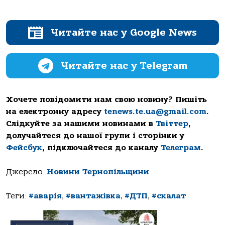
Читайте нас у Google News
Читайте нас у Telegram
Хочете повідомити нам свою новину? Пишіть
на електронну адресу
tenews.te.ua@gmail.com
.
Слідкуйте за нашими новинами в
Твіттер
,
долучайтеся до нашої групи і сторінки у
Фейсбук
, підключайтеся до каналу
Телеграм
.
Джерело:
Новини Тернопільщини
Теги:
#аварія
,
#вантажівка
,
#ДТП
,
#скалат