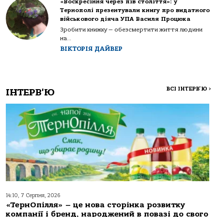
«Воскресіння через пів століття»: у
Тернополі презентували книгу про видатного
військового діяча УПА Василя Процюка
Зробити книжку — обезсмертити життя людини
на...
ВІКТОРІЯ ДАЙВЕР
ВСІ ІНТЕРВ'Ю
>
ІНТЕРВ'Ю
14:10, 7 Серпня, 2026
«ТернОпілля» – це нова сторінка розвитку
компанії і бренд, народжений в повазі до свого