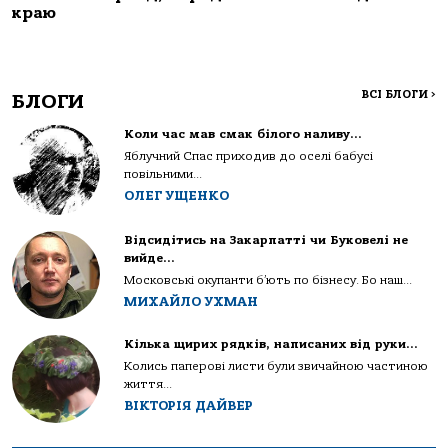
краю
ВСІ БЛОГИ
>
БЛОГИ
Коли час мав смак білого наливу…
Яблучний Спас приходив до оселі бабусі
повільними...
ОЛЕГ УЩЕНКО
Відсидітись на Закарпатті чи Буковелі не
вийде…
Московські окупанти б’ють по бізнесу. Бо наш...
МИХАЙЛО УХМАН
Кілька щирих рядків, написаних від руки…
Колись паперові листи були звичайною частиною
життя...
ВІКТОРІЯ ДАЙВЕР