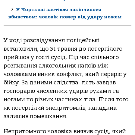
У Чорткові застілля закінчилося
вбивством: чоловік помер від удару ножем
У ході розслідування поліцейські
встановили, що 31 травня до потерпілого
прийшов у гості сусід. Під час спільного
розпивання алкогольних напоїв між
чоловіками виник конфлікт, який переріс у
бійку. За даними слідства, гість завдав
господарю численних ударів руками та
ногами по різних частинах тіла. Після того,
як потерпілий знепритомнів, нападник
залишив помешкання.
Непритомного чоловіка виявив сусід, який