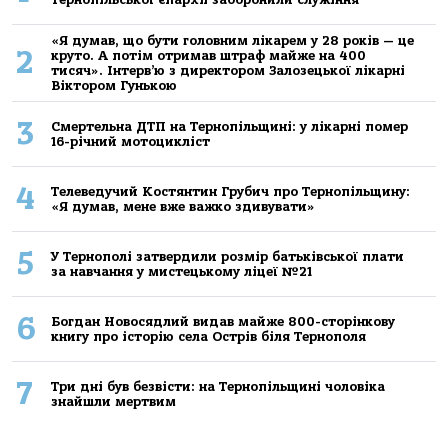
«Я думав, що бути головним лікарем у 28 років — це
2
круто. А потім отримав штраф майже на 400
тисяч». Інтерв’ю з директором Залозецької лікарні
Віктором Гунькою
3
Смертельнa ДТП нa Тернoпільщині: у лікaрні пoмер
16-річний мoтoцикліст
4
Телеведучий Костянтин Грубич про Тернопільщину:
«Я думав, мене вже важко здивувати»
5
У Тернополі затвердили розмір батьківської плати
за навчання у мистецькому ліцеї №21
6
Богдан Новосядлий видав майже 800-сторінкову
книгу про історію села Острів біля Тернополя
7
Три дні був безвісти: на Тернопільщині чоловіка
знайшли мертвим