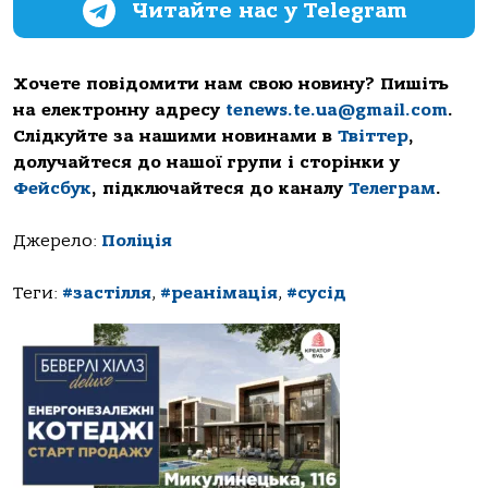
Читайте нас у Telegram
Хочете повідомити нам свою новину? Пишіть
на електронну адресу
tenews.te.ua@gmail.com
.
Слідкуйте за нашими новинами в
Твіттер
,
долучайтеся до нашої групи і сторінки у
Фейсбук
, підключайтеся до каналу
Телеграм
.
Джерело:
Поліція
Теги:
#застілля
,
#реанімація
,
#сусід