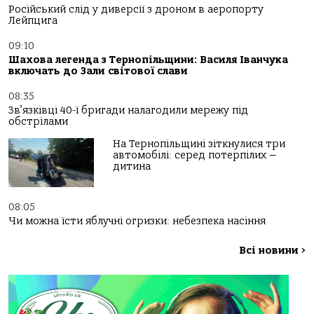
Російський слід у диверсії з дроном в аеропорту
Лейпцига
09:10
Шахова легенда з Тернопільщини: Василя Іванчука
включать до Зали світової слави
08:35
Зв’язківці 40-ї бригади налагодили мережу під
обстрілами
На Тернопільщині зіткнулися три
автомобілі: серед потерпілих —
дитина
08:05
Чи можна їсти яблучні огризки: небезпека насіння
Всі новини
>