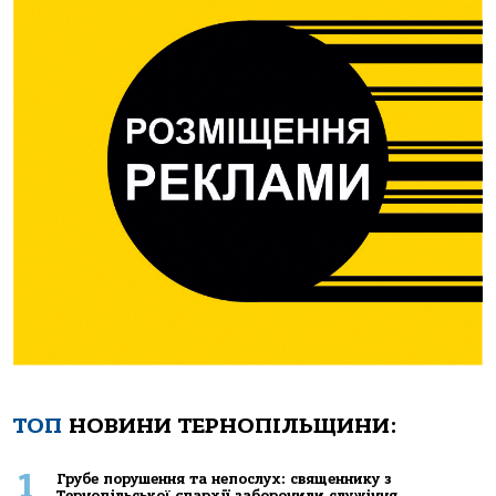
ТОП
НОВИНИ ТЕРНОПІЛЬЩИНИ:
1
Грубе порушення та непослух: священнику з
Тернопільської єпархії заборонили служіння