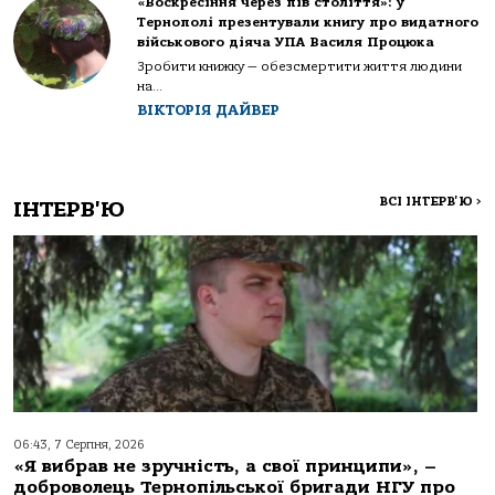
«Воскресіння через пів століття»: у
Тернополі презентували книгу про видатного
військового діяча УПА Василя Процюка
Зробити книжку — обезсмертити життя людини
на...
ВІКТОРІЯ ДАЙВЕР
ВСІ ІНТЕРВ'Ю
>
ІНТЕРВ'Ю
06:43, 7 Серпня, 2026
«Я вибрав не зручність, а свої принципи», –
доброволець Тернопільської бригади НГУ про