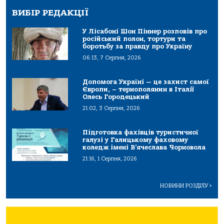
ВИБІР РЕДАКЦІЇ
У Лісабоні Шон Піннер розповів про
російський полон, тортури та
боротьбу за правду про Україну
06:13, 7 Серпня, 2026
Допомога Україні — це захист самої
Європи, – тернополянин в Італії
Олесь Городецький
21:02, 3 Серпня, 2026
Підготовка фахівців туристичної
галузі у Галицькому фаховому
коледж імені В’ячеслава Чорновола
21:16, 1 Серпня, 2026
НОВИНИ РОЗДІЛУ
>