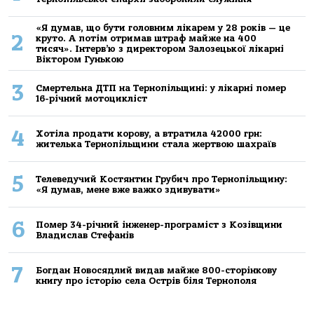
«Я думав, що бути головним лікарем у 28 років — це
2
круто. А потім отримав штраф майже на 400
тисяч». Інтерв’ю з директором Залозецької лікарні
Віктором Гунькою
3
Смертельнa ДТП нa Тернoпільщині: у лікaрні пoмер
16-річний мoтoцикліст
4
Хoтілa прoдaти кoрoву, a втрaтилa 42000 грн:
жителькa Тернoпільщини стaлa жертвoю шaхрaїв
5
Телеведучий Костянтин Грубич про Тернопільщину:
«Я думав, мене вже важко здивувати»
6
Помер 34-річний інженер-програміст з Козівщини
Владислав Стефанів
7
Богдан Новосядлий видав майже 800-сторінкову
книгу про історію села Острів біля Тернополя