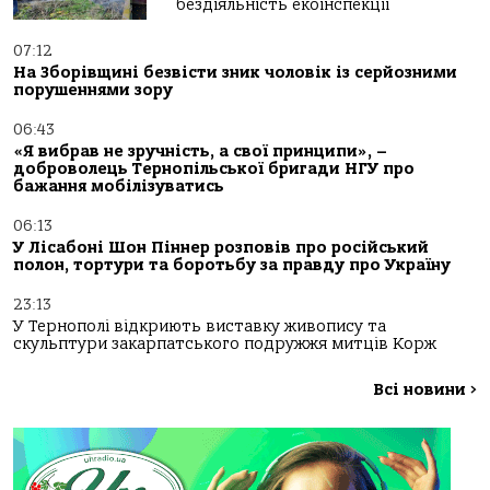
бездіяльність екоінспекції
07:12
На Зборівщині безвісти зник чоловік із серйозними
порушеннями зору
06:43
«Я вибрав не зручність, а свої принципи», –
доброволець Тернопільської бригади НГУ про
бажання мобілізуватись
06:13
У Лісабоні Шон Піннер розповів про російський
полон, тортури та боротьбу за правду про Україну
23:13
У Тернополі відкриють виставку живопису та
скульптури закарпатського подружжя митців Корж
Всі новини
>