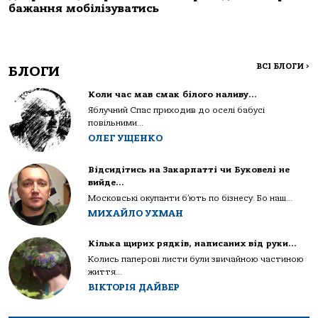
бажання мобілізуватись
ВСІ БЛОГИ
>
БЛОГИ
Коли час мав смак білого наливу…
Яблучний Спас приходив до оселі бабусі
повільними...
ОЛЕГ УЩЕНКО
Відсидітись на Закарпатті чи Буковелі не
вийде…
Московські окупанти б’ють по бізнесу. Бо наш...
МИХАЙЛО УХМАН
Кілька щирих рядків, написаних від руки…
Колись паперові листи були звичайною частиною
життя...
ВІКТОРІЯ ДАЙВЕР