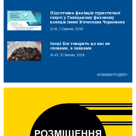
Підготовка фахівців туристичної
галузі у Галицькому фаховому
коледж імені В’ячеслава Чорновола
21:16, 1 Серпня, 2026
Іноді Бог говорить до нас не
словами, а знаками
16:43, 31 Липня, 2026
НОВИНИ РОЗДІЛУ
>