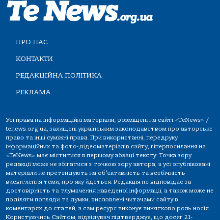
ПРО НАС
КОНТАКТИ
РЕДАКЦІЙНА ПОЛІТИКА
РЕКЛАМА
Усі права на інформаційні матеріали, розміщені на сайті «TeNews» /
tenews.org.ua, захищені українським законодавством про авторське
право та інші суміжні права. При використанні, передруку
інформаційних та фото-,відеоматеріалів сайту, гіперпосилання на
«TeNews» має міститися в першому абзаці тексту. Точка зору
редакції може не збігатися з точкою зору автора, а усі опубліковані
матеріали не претендують на об'єктивність та всебічність
висвітлення теми, про яку йдеться. Редакція не відповідає за
достовірність та тлумачення наведеної інформації, а також може не
поділяти погляди та думки, висловлені читачами сайту в
коментарях до статей, а сам ресурс виконує винятково роль носія.
Користуючись Сайтом, відвідувач підтверджує, що досяг 21-