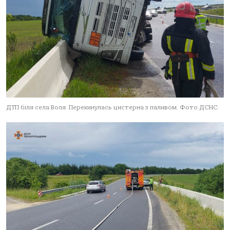
ДТП біля села Воля. Перекинулась цистерна з паливом. Фото ДСНС.