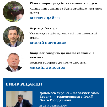
Кілька щирих рядків, написаних від руки…
Колись паперові листи були звичайною частиною
життя...
ВІКТОРІЯ ДАЙВЕР
Фортеця Гектора
Уже понад сторіччя, попри всі приголомшливі
зміни...
ВІТАЛІЙ ПОРТНИКОВ
Іноді Бог говорить до нас не словами, а
знаками
Іноді Бог говорить до нас не словами...
МИХАЙЛО АПОСТОЛ
ВИБІР РЕДАКЦІЇ
Допомога Україні — це захист самої
Європи, – тернополянин в Італії
Олесь Городецький
21:02, 3 Серпня, 2026