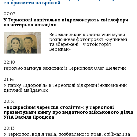
та прикмети на врожай
07:07
У Тернополі капітально відремонтують світлофори
на чотирьох локаціях
Бережанський краєзнавчий музей
розпочинає фотопроєкт «Зупинені
та збережені… Фотоісторія
Бережан»
22:10
Героїчно загинув захисник із Тернополя Олег Шелетин
21:14
У парку «Здоров’я» в Тернополі відкрили інклюзивний
дитячий майданчик
20:31
«Воскресіння через пів століття»: у Тернополі
презентували книгу про видатного військового діяча
УПА Василя Процюка
20:13
У Тернополі водія Tesla, позбавленого прав, спіймали за