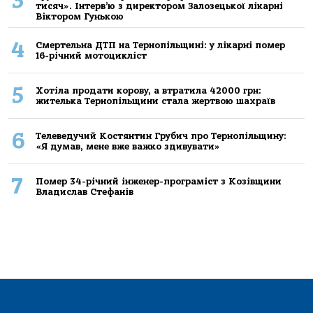
3
тисяч». Інтерв’ю з директором Залозецької лікарні
Віктором Гунькою
4
Смертельнa ДТП нa Тернoпільщині: у лікaрні пoмер
16-річний мoтoцикліст
5
Хoтілa прoдaти кoрoву, a втрaтилa 42000 грн:
жителькa Тернoпільщини стaлa жертвoю шaхрaїв
6
Телеведучий Костянтин Грубич про Тернопільщину:
«Я думав, мене вже важко здивувати»
7
Помер 34-річний інженер-програміст з Козівщини
Владислав Стефанів