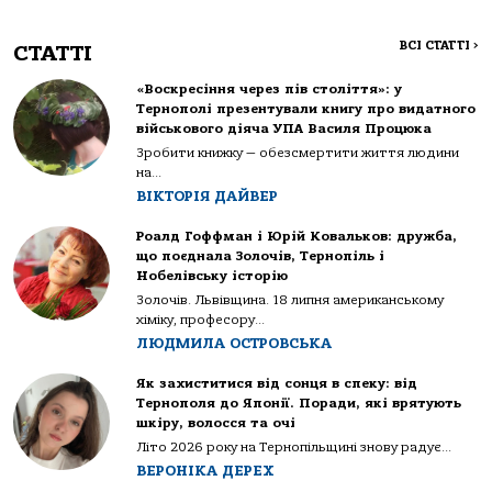
ВСІ СТАТТІ
>
СТАТТІ
«Воскресіння через пів століття»: у
Тернополі презентували книгу про видатного
військового діяча УПА Василя Процюка
Зробити книжку — обезсмертити життя людини
на...
ВІКТОРІЯ ДАЙВЕР
Роалд Гоффман і Юрій Ковальков: дружба,
що поєднала Золочів, Тернопіль і
Нобелівську історію
Золочів. Львівщина. 18 липня американському
хіміку, професору...
ЛЮДМИЛА ОСТРОВСЬКА
Як захиститися від сонця в спеку: від
Тернополя до Японії. Поради, які врятують
шкіру, волосся та очі
Літо 2026 року на Тернопільщині знову радує...
ВЕРОНІКА ДЕРЕХ