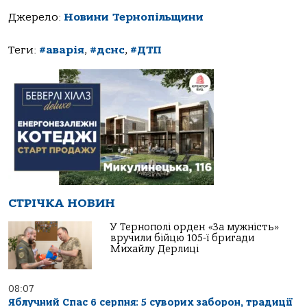
Джерело:
Новини Тернопільщини
Теги:
#аварія
,
#дснс
,
#ДТП
СТРІЧКА НОВИН
У Тернополі орден «За мужність»
вручили бійцю 105-ї бригади
Михайлу Дерлиці
08:07
Яблучний Спас 6 серпня: 5 суворих заборон, традиції