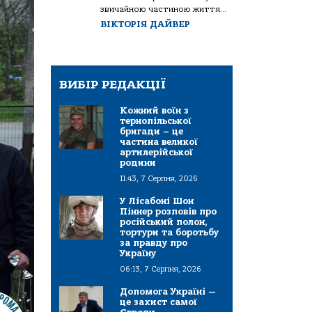
звичайною частиною життя...
ВІКТОРІЯ ДАЙВЕР
ВИБІР РЕДАКЦІЇ
Кожний воїн з
тернопільської
бригади – це
частина великої
артилерійської
родини
11:43, 7 Серпня, 2026
У Лісабоні Шон
Піннер розповів про
російський полон,
тортури та боротьбу
за правду про
Україну
06:13, 7 Серпня, 2026
Допомога Україні —
це захист самої