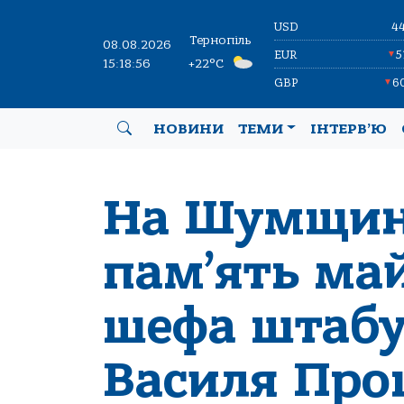
USD
4
Тернопіль
08.08.2026
EUR
5
▼
15:18:58
+22°C
GBP
6
▼
НОВИНИ
ТЕМИ
ІНТЕРВ’Ю
На Шумщин
пам’ять ма
шефа штабу
Василя Про