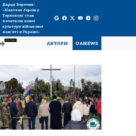
Дарця Веретюк:
«Пантеон Героїв у
Тернополі став
початком нової
культури військової
пам’яті в Україні»
СПЕЦТЕМА
рф
АВТОРИ
UANEWS