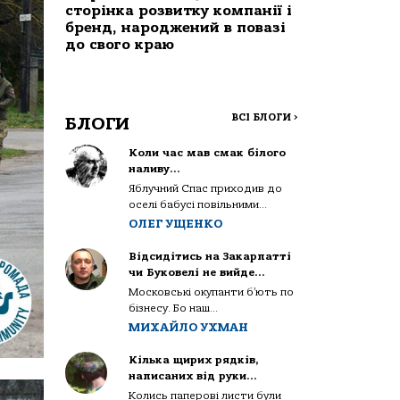
сторінка розвитку компанії і
бренд, народжений в повазі
до свого краю
ВСІ БЛОГИ
>
БЛОГИ
Коли час мав смак білого
наливу…
Яблучний Спас приходив до
оселі бабусі повільними...
ОЛЕГ УЩЕНКО
Відсидітись на Закарпатті
чи Буковелі не вийде…
Московські окупанти б’ють по
бізнесу. Бо наш...
МИХАЙЛО УХМАН
Кілька щирих рядків,
написаних від руки…
Колись паперові листи були