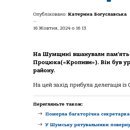
Опубліковано:
Катерина Богуславська
—
16 Жовтня, 2024 о 16:13
На Шумщині вшанували пам’ять
Процюка(«Кропиви»). Він був у
району.
На цей захід прибула делегація із
Перегляньте також:
Померла багаторічна секретарк
У Шумську рятувальники повернул