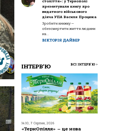
століття»: у Тернополі
презентували книгу про
видатного військового
діяча УПА Василя Процюка
Зробити книжку —
обезсмертити життя людини
на...
ВІКТОРІЯ ДАЙВЕР
ВСІ ІНТЕРВ'Ю
>
ІНТЕРВ'Ю
14:10, 7 Серпня, 2026
«ТернОпілля» – це нова