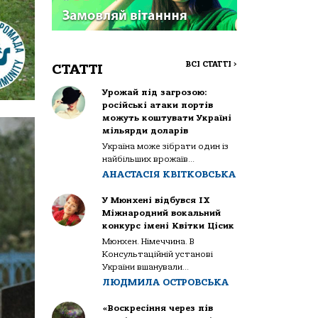
ВСІ СТАТТІ
>
СТАТТІ
Урожай під загрозою:
російські атаки портів
можуть коштувати Україні
мільярди доларів
Україна може зібрати один із
найбільших врожаїв...
АНАСТАСІЯ КВІТКОВСЬКА
У Мюнхені відбувся IX
Міжнародний вокальний
конкурс імені Квітки Цісик
Мюнхен. Німеччина. В
Консультаційній установі
України вшанували...
ЛЮДМИЛА ОСТРОВСЬКА
«Воскресіння через пів