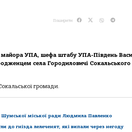
Поширити:
 майора УПА, шефа штабу УПА-Південь Вас
родженцем села Городиловичі Сокальського
 Сокальської громади.
а Шумської міської ради Людмила Павленко
и до гнізда лелеченят, які випали через негоду