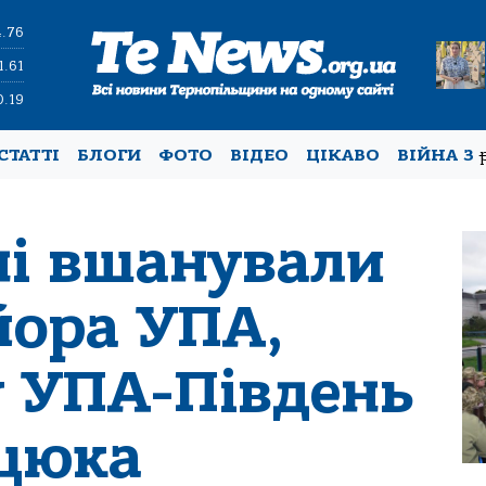
4.76
1.61
0.19
СТАТТІ
БЛОГИ
ФОТО
ВІДЕО
ЦІКАВО
ВІЙНА З
і вшанували
йора УПА,
 УПА-Південь
цюка