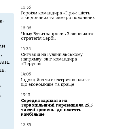
16:35
Героїзм командира «Гіря»: шість
ліквідованих та семеро полонених
л-
16:05
—
Чому Вучич запросив Зеленського:
стратегія Сербії
ми
14:35
,
Ситуація на Гуляйпільському
напрямку: звіт командира
вані
«Перуна»
в.
14:05
Індукційна чи електрична плита:
що економніше та краще
ю
,
13:13
Середня зарплата на
Тернопільщині перевищила 25,5
тисячі гривень: де платять
найбільше
12:35