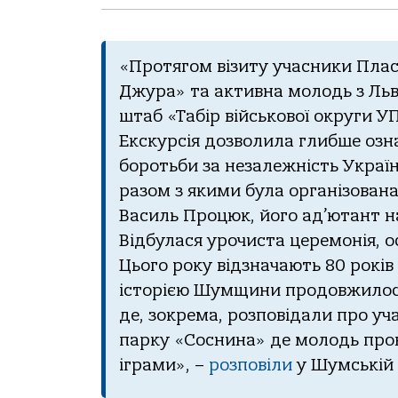
«Протягом візиту учасники
Плас
Джура» та активна молодь з Льв
штаб «Табір військової округи У
Екскурсія дозволила глибше озн
боротьби за незалежність Украї
разом з якими була організована
Василь Процюк, його ад’ютант н
Відбулася урочиста церемонія, о
Цього року відзначають 80 років 
історією Шумщини продовжилос
де, зокрема, розповідали про уча
парку «Соснина» де молодь прове
іграми», –
розповіли
у Шумській м