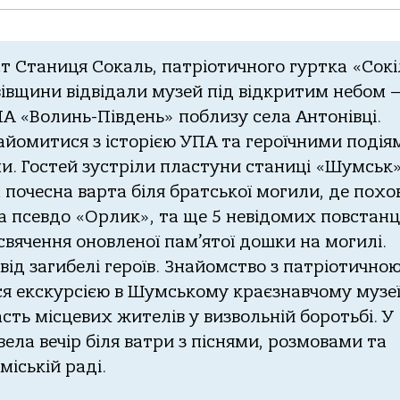
т Станиця Сокаль,
патріотичного гуртка «Сокі
івщини відвідали музей під відкритим небом 
ПА «Волинь-Південь» поблизу села Антонівці.
айомитися з історією УПА та героїчними подія
ни. Гостей зустріли пластуни станиці «Шумськ»
 почесна варта біля братської могили, де похо
а псевдо «Орлик», та ще 5 невідомих повстанці
свячення оновленої пам’ятої дошки на могилі.
від загибелі героїв. Знайомство з патріотично
я екскурсією в
Шумському краєзнавчому музеї
сть місцевих жителів у визвольній боротьбі. У
ла вечір біля ватри з піснями, розмовами та
іській раді.