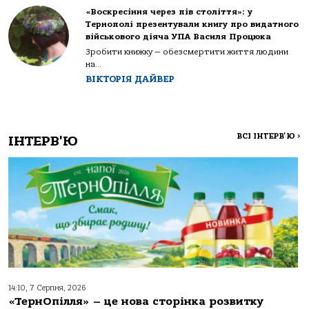
«Воскресіння через пів століття»: у
Тернополі презентували книгу про видатного
військового діяча УПА Василя Процюка
Зробити книжку — обезсмертити життя людини
на...
ВІКТОРІЯ ДАЙВЕР
ВСІ ІНТЕРВ'Ю
>
ІНТЕРВ'Ю
14:10, 7 Серпня, 2026
«ТернОпілля» – це нова сторінка розвитку