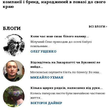
компанії і бренд, народжений в повазі до свого
краю
ВСІ БЛОГИ
>
БЛОГИ
Коли час мав смак білого наливу…
Яблучний Спас приходив до оселі бабусі
повільними...
ОЛЕГ УЩЕНКО
Відсидітись на Закарпатті чи Буковелі не
вийде…
Московські окупанти б’ють по бізнесу. Бо наш...
МИХАЙЛО УХМАН
Кілька щирих рядків, написаних від руки…
Колись паперові листи були звичайною частиною
життя...
ВІКТОРІЯ ДАЙВЕР