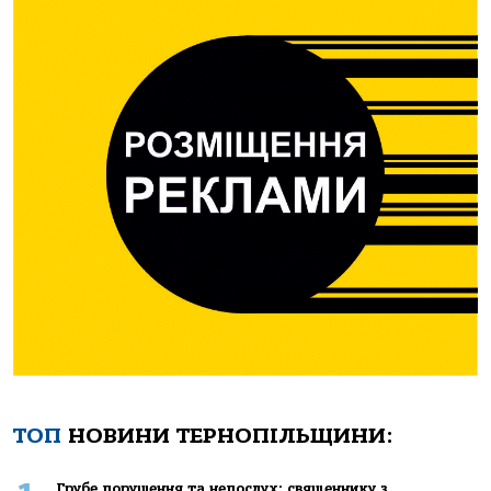
ТОП
НОВИНИ ТЕРНОПІЛЬЩИНИ:
Грубе порушення та непослух: священнику з