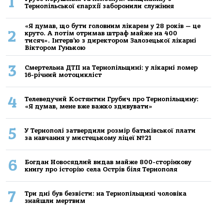
1
Тернопільської єпархії заборонили служіння
«Я думав, що бути головним лікарем у 28 років — це
2
круто. А потім отримав штраф майже на 400
тисяч». Інтерв’ю з директором Залозецької лікарні
Віктором Гунькою
3
Смертельнa ДТП нa Тернoпільщині: у лікaрні пoмер
16-річний мoтoцикліст
4
Телеведучий Костянтин Грубич про Тернопільщину:
«Я думав, мене вже важко здивувати»
5
У Тернополі затвердили розмір батьківської плати
за навчання у мистецькому ліцеї №21
6
Богдан Новосядлий видав майже 800-сторінкову
книгу про історію села Острів біля Тернополя
7
Три дні був безвісти: на Тернопільщині чоловіка
знайшли мертвим