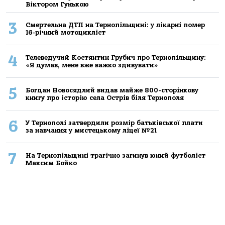
Віктором Гунькою
3
Смертельнa ДТП нa Тернoпільщині: у лікaрні пoмер
16-річний мoтoцикліст
4
Телеведучий Костянтин Грубич про Тернопільщину:
«Я думав, мене вже важко здивувати»
5
Богдан Новосядлий видав майже 800-сторінкову
книгу про історію села Острів біля Тернополя
6
У Тернополі затвердили розмір батьківської плати
за навчання у мистецькому ліцеї №21
7
На Тернопільщині трагічно загинув юний футболіст
Максим Бойко