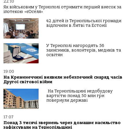
22:10
Як військовим у Тернополі отримати перший внесок за
іпотекою «єОселя»
42 дітей із Тернопільської громади
відпочили в Литві та Естонії
У Тернополі нагородять 56
захисників, волонтерів, медиків та
освітян
19:00
На Кременеччині виявили небезпечний снаряд часів
Другої світової війни
На Тернопільщині недобудову
вартістю понад 50 млн грн
повернули державі
17:07
Понад 3 тисячі звернень через домашнє насильство
зафіксували на Тернопільщині