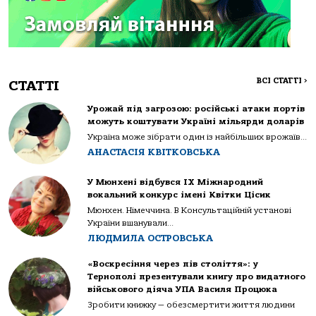
ВСІ СТАТТІ
>
СТАТТІ
Урожай під загрозою: російські атаки портів
можуть коштувати Україні мільярди доларів
Україна може зібрати один із найбільших врожаїв...
АНАСТАСІЯ КВІТКОВСЬКА
У Мюнхені відбувся IX Міжнародний
вокальний конкурс імені Квітки Цісик
Мюнхен. Німеччина. В Консультаційній установі
України вшанували...
ЛЮДМИЛА ОСТРОВСЬКА
«Воскресіння через пів століття»: у
Тернополі презентували книгу про видатного
військового діяча УПА Василя Процюка
Зробити книжку — обезсмертити життя людини