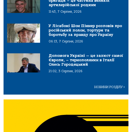
бригади – це частина великої
артилерійської родини
11:43, 7 Серпня, 2026
У Лісабоні Шон Піннер розповів про
російський полон, тортури та
боротьбу за правду про Україну
06:13, 7 Серпня, 2026
Допомога Україні — це захист самої
Європи, – тернополянин в Італії
Олесь Городецький
21:02, 3 Серпня, 2026
НОВИНИ РОЗДІЛУ
>