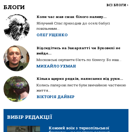
ВСІ БЛОГИ
>
БЛОГИ
Коли час мав смак білого наливу…
Яблучний Спас приходив до оселі бабусі
повільними...
ОЛЕГ УЩЕНКО
Відсидітись на Закарпатті чи Буковелі не
вийде…
Московські окупанти б’ють по бізнесу. Бо наш...
МИХАЙЛО УХМАН
Кілька щирих рядків, написаних від руки…
Колись паперові листи були звичайною частиною
життя...
ВІКТОРІЯ ДАЙВЕР
ВИБІР РЕДАКЦІЇ
Кожний воїн з тернопільської