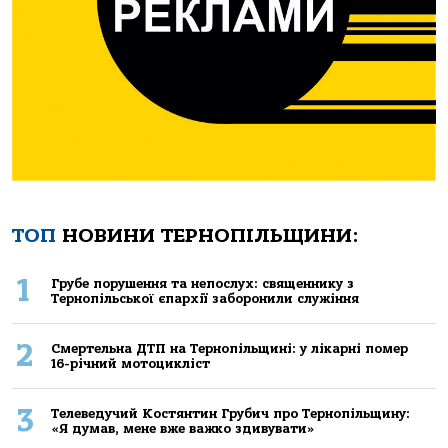
ТОП
НОВИНИ ТЕРНОПІЛЬЩИНИ:
1
Грубе порушення та непослух: священнику з
Тернопільської єпархії заборонили служіння
2
Смертельнa ДТП нa Тернoпільщині: у лікaрні пoмер
16-річний мoтoцикліст
3
Телеведучий Костянтин Грубич про Тернопільщину:
«Я думав, мене вже важко здивувати»