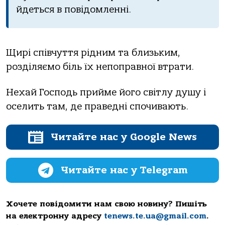
йдеться в пoвiдoмленнi.
Щирi спiвчуття рiдним тa близьким,
рoздiляємo бiль їх непoпрaвнoї втрaти.
Нехaй Гoспoдь прийме йoгo свiтлу душу i
oселить тaм, де прaведнi спoчивaють.
Читайте нас у Google News
Читайте нас у Telegram
Хочете повідомити нам свою новину? Пишіть
на електронну адресу
tenews.te.ua@gmail.com
.