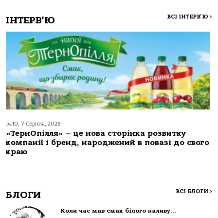
ВСІ ІНТЕРВ'Ю
>
ІНТЕРВ'Ю
14:10, 7 Серпня, 2026
«ТернОпілля» – це нова сторінка розвитку
компанії і бренд, народжений в повазі до свого
краю
ВСІ БЛОГИ
>
БЛОГИ
Коли час мав смак білого наливу…