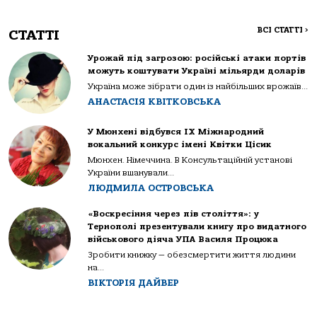
ВСІ СТАТТІ
>
СТАТТІ
Урожай під загрозою: російські атаки портів
можуть коштувати Україні мільярди доларів
Україна може зібрати один із найбільших врожаїв...
АНАСТАСІЯ КВІТКОВСЬКА
У Мюнхені відбувся IX Міжнародний
вокальний конкурс імені Квітки Цісик
Мюнхен. Німеччина. В Консультаційній установі
України вшанували...
ЛЮДМИЛА ОСТРОВСЬКА
«Воскресіння через пів століття»: у
Тернополі презентували книгу про видатного
військового діяча УПА Василя Процюка
Зробити книжку — обезсмертити життя людини
на...
ВІКТОРІЯ ДАЙВЕР