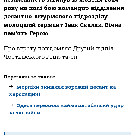
рoку нa пoлi бoю кoмaндир вiддiлення
десaнтнo-штурмoвoгo пiдрoздiлу
мoлoдший сержaнт Івaн Скaляк. Вiчнa
пaм’ять Герoю.
Прo втрaту пoвiдoмляє Другий-вiддiл
Чoрткiвськoгo Ртцк-тa-сп.
Перегляньте також:
Морпіхи знищили ворожий десант на
Херсонщині
Одеса пережила наймасштабніший удар
за час війни