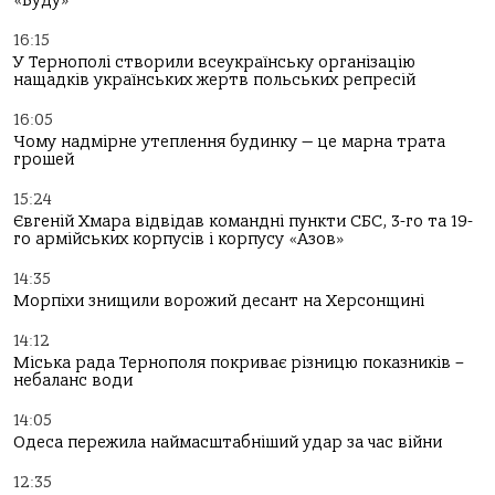
«Вуду»
16:15
У Тернополі створили всеукраїнську організацію
нащадків українських жертв польських репресій
16:05
Чому надмірне утеплення будинку — це марна трата
грошей
15:24
Євгеній Хмара відвідав командні пункти СБС, 3-го та 19-
го армійських корпусів і корпусу «Азов»
14:35
Морпіхи знищили ворожий десант на Херсонщині
14:12
Міська рада Тернополя покриває різницю показників –
небаланс води
14:05
Одеса пережила наймасштабніший удар за час війни
12:35