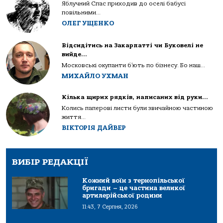
Яблучний Спас приходив до оселі бабусі
повільними...
ОЛЕГ УЩЕНКО
Відсидітись на Закарпатті чи Буковелі не
вийде…
Московські окупанти б’ють по бізнесу. Бо наш...
МИХАЙЛО УХМАН
Кілька щирих рядків, написаних від руки…
Колись паперові листи були звичайною частиною
життя...
ВІКТОРІЯ ДАЙВЕР
ВИБІР РЕДАКЦІЇ
Кожний воїн з тернопільської
бригади – це частина великої
артилерійської родини
11:43, 7 Серпня, 2026