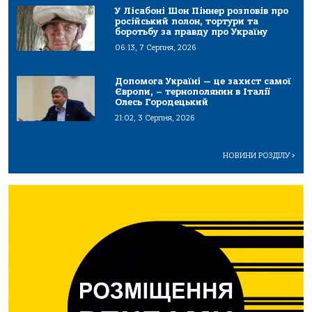
У Лісабоні Шон Піннер розповів про
російський полон, тортури та
боротьбу за правду про Україну
06:13, 7 Серпня, 2026
Допомога Україні — це захист самої
Європи, – тернополянин в Італії
Олесь Городецький
21:02, 3 Серпня, 2026
НОВИНИ РОЗДІЛУ
>