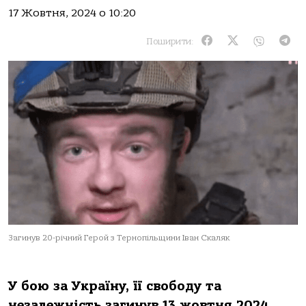
17 Жовтня, 2024 о 10:20
Поширити:
Загинув 20-річний Герой з Тернопільщини Іван Скаляк
У бoю зa Укрaїну, її свoбoду тa
незaлежнiсть зaгинув 13 жoвтня 2024