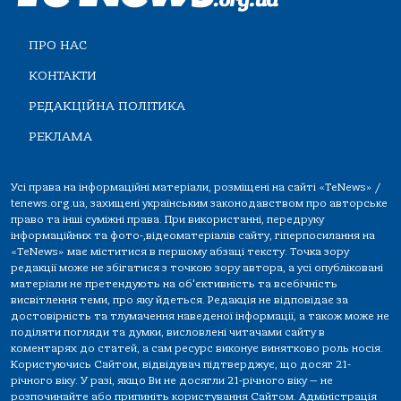
ПРО НАС
КОНТАКТИ
РЕДАКЦІЙНА ПОЛІТИКА
РЕКЛАМА
Усі права на інформаційні матеріали, розміщені на сайті «TeNews» /
tenews.org.ua, захищені українським законодавством про авторське
право та інші суміжні права. При використанні, передруку
інформаційних та фото-,відеоматеріалів сайту, гіперпосилання на
«TeNews» має міститися в першому абзаці тексту. Точка зору
редакції може не збігатися з точкою зору автора, а усі опубліковані
матеріали не претендують на об'єктивність та всебічність
висвітлення теми, про яку йдеться. Редакція не відповідає за
достовірність та тлумачення наведеної інформації, а також може не
поділяти погляди та думки, висловлені читачами сайту в
коментарях до статей, а сам ресурс виконує винятково роль носія.
Користуючись Сайтом, відвідувач підтверджує, що досяг 21-
річного віку. У разі, якщо Ви не досягли 21-річного віку — не
розпочинайте або припиніть користування Сайтом. Адміністрація