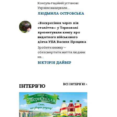
Консультаційній установі
України вшанували...
ЛЮДМИЛА ОСТРОВСЬКА
«Воскресіння через пів
століття»: у Тернополі
презентували книгу про
видатного військового
діяча УПА Василя Процюка
Зробити книжку —
обезсмертити життя людини
на...
ВІКТОРІЯ ДАЙВЕР
ВСІ ІНТЕРВ'Ю
>
ІНТЕРВ'Ю