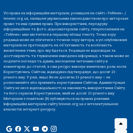
Усі права на інформаційні матеріали, розміщені на сайті «TeNews» /
tenews.org.ua, захищені українським законодавством про авторське
право та інші суміжні права. При використанні, передруку
інформаційних та фото-,відеоматеріалів сайту, гіперпосилання на
«TeNews» має міститися в першому абзаці тексту. Точка зору
редакції може не збігатися з точкою зору автора, а усі опубліковані
матеріали не претендують на об'єктивність та всебічність
висвітлення теми, про яку йдеться. Редакція не відповідає за
достовірність та тлумачення наведеної інформації, а також може не
поділяти погляди та думки, висловлені читачами сайту в
коментарях до статей, а сам ресурс виконує винятково роль носія.
Користуючись Сайтом, відвідувач підтверджує, що досяг 21-
річного віку. У разі, якщо Ви не досягли 21-річного віку — не
розпочинайте або припиніть користування Сайтом. Адміністрація
Сайту не несе відповідальності за законність використання Сайту
та його сервісів Користувачем, який не досяг 21-річного віку.
Матеріали з поміткою (R) публікуються на правах реклами.
Інформаційні матеріали сайту tenews.org.ua є інтелектуальною
власністю інтернет-ресурсу.