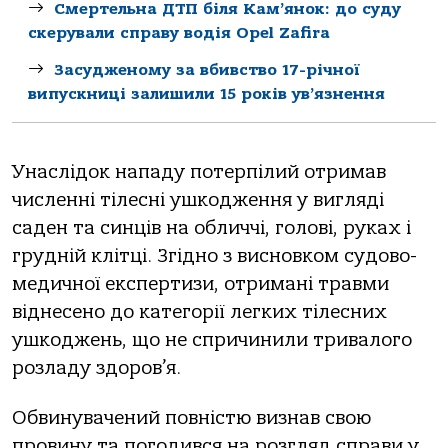
Смертельна ДТП біля Кам’янок: до суду
скерували справу водія Opel Zafira
Засудженому за вбивство 17-річної
випускниці залишили 15 років ув’язнення
Унаслідок нападу потерпілий отримав
численні тілесні ушкодження у вигляді
саден та синців на обличчі, голові, руках і
грудній клітці. Згідно з висновком судово-
медичної експертизи, отримані травми
віднесено до категорії легких тілесних
ушкоджень, що не спричинили тривалого
розладу здоров’я.
Обвинувачений повністю визнав свою
провину та погодився на розгляд справи у