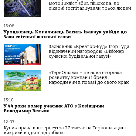
мотоцикліст збив пішохода: до
лікарні госпіталізували трьох людей
15:06
Уродженець Копичинець Василь Іванчук увійде до
Зали світової шахової слави
Засновник «Креатор-Буд» Ігор Гуда
відзначений нагородою «Візіонер
сучасної будівельної галузі»
«ТернОпілля» – це нова сторінка
розвитку компанії і бренд,
народжений в повазі до свого краю
13:10
У 44 роки помер учасник АТО з Козівщини
Володимир Вельма
12:07
Купив права в інтернеті за 27 тисяч: на Тернопільщині
викрили водія з підробкою