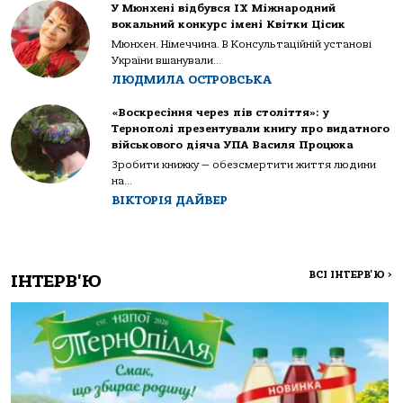
У Мюнхені відбувся IX Міжнародний
вокальний конкурс імені Квітки Цісик
Мюнхен. Німеччина. В Консультаційній установі
України вшанували...
ЛЮДМИЛА ОСТРОВСЬКА
«Воскресіння через пів століття»: у
Тернополі презентували книгу про видатного
військового діяча УПА Василя Процюка
Зробити книжку — обезсмертити життя людини
на...
ВІКТОРІЯ ДАЙВЕР
ВСІ ІНТЕРВ'Ю
>
ІНТЕРВ'Ю