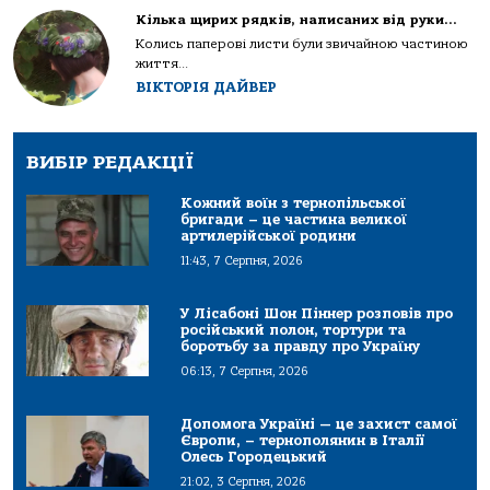
Кілька щирих рядків, написаних від руки…
Колись паперові листи були звичайною частиною
життя...
ВІКТОРІЯ ДАЙВЕР
ВИБІР РЕДАКЦІЇ
Кожний воїн з тернопільської
бригади – це частина великої
артилерійської родини
11:43, 7 Серпня, 2026
У Лісабоні Шон Піннер розповів про
російський полон, тортури та
боротьбу за правду про Україну
06:13, 7 Серпня, 2026
Допомога Україні — це захист самої
Європи, – тернополянин в Італії
Олесь Городецький
21:02, 3 Серпня, 2026