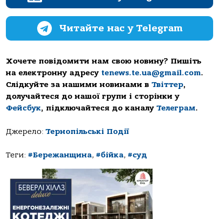
Читайте нас у Telegram
Хочете повідомити нам свою новину? Пишіть
на електронну адресу
tenews.te.ua@gmail.com
.
Слідкуйте за нашими новинами в
Твіттер
,
долучайтеся до нашої групи і сторінки у
Фейсбук
, підключайтеся до каналу
Телеграм
.
Джерело:
Тернопільські Події
Теги:
#Бережанщина
,
#бійка
,
#суд