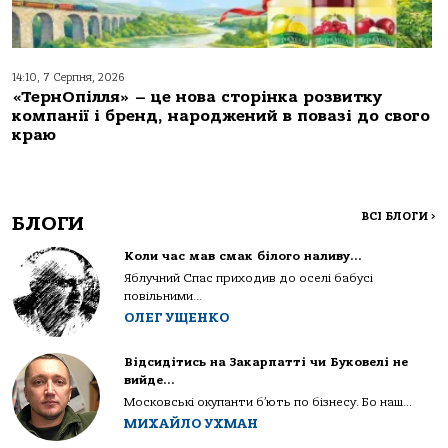
14:10, 7 Серпня, 2026
«ТернОпілля» – це нова сторінка розвитку
компанії і бренд, народжений в повазі до свого
краю
ВСІ БЛОГИ
>
БЛОГИ
Коли час мав смак білого наливу…
Яблучний Спас приходив до оселі бабусі
повільними...
ОЛЕГ УЩЕНКО
Відсидітись на Закарпатті чи Буковелі не
вийде…
Московські окупанти б’ють по бізнесу. Бо наш...
МИХАЙЛО УХМАН