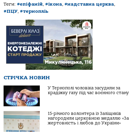
Теги:
#епіфаній
,
#ікона
,
#надставна церква
,
#ПЦУ
,
#тернопліь
СТРІЧКА НОВИН
У Тернополі чоловіка засудили за
крадіжку газу під час воєнного стану
15-річного волонтера із Заліщиків
нагородили церковною медаллю «За
жертовність і любов до України»