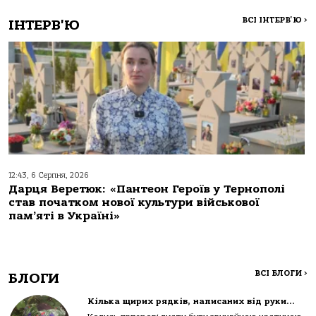
ВСІ ІНТЕРВ'Ю
>
ІНТЕРВ'Ю
12:43, 6 Серпня, 2026
Дарця Веретюк: «Пантеон Героїв у Тернополі
став початком нової культури військової
пам’яті в Україні»
ВСІ БЛОГИ
>
БЛОГИ
Кілька щирих рядків, написаних від руки…