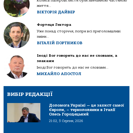
Колись паперові листи були звичайною частиною
життя...
ВІКТОРІЯ ДАЙВЕР
Фортеця Гектора
Уже понад сторіччя, попри всі приголомшливі
зміни...
ВІТАЛІЙ ПОРТНИКОВ
Іноді Бог говорить до нас не словами, а
знаками
Іноді Бог говорить до нас не словами...
МИХАЙЛО АПОСТОЛ
ВИБІР РЕДАКЦІЇ
Допомога Україні — це захист самої
Європи, – тернополянин в Італії
Олесь Городецький
21:02, 3 Серпня, 2026