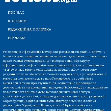
ПРО НАС
КОНТАКТИ
РЕДАКЦІЙНА ПОЛІТИКА
РЕКЛАМА
Усі права на інформаційні матеріали, розміщені на сайті «TeNews» /
tenews.org.ua, захищені українським законодавством про авторське
право та інші суміжні права. При використанні, передруку
інформаційних та фото-,відеоматеріалів сайту, гіперпосилання на
«TeNews» має міститися в першому абзаці тексту. Точка зору
редакції може не збігатися з точкою зору автора, а усі опубліковані
матеріали не претендують на об'єктивність та всебічність
висвітлення теми, про яку йдеться. Редакція не відповідає за
достовірність та тлумачення наведеної інформації, а також може не
поділяти погляди та думки, висловлені читачами сайту в
коментарях до статей, а сам ресурс виконує винятково роль носія.
Користуючись Сайтом, відвідувач підтверджує, що досяг 21-
річного віку. У разі, якщо Ви не досягли 21-річного віку — не
розпочинайте або припиніть користування Сайтом. Адміністрація