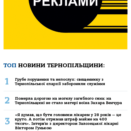
ТОП
НОВИНИ ТЕРНОПІЛЬЩИНИ:
1
Грубе порушення та непослух: священнику з
Тернопільської єпархії заборонили служіння
2
Померла дорогою на могилу загиблого сина: на
Тернопільщині не стало матері воїна Захара Венчура
«Я думав, що бути головним лікарем у 28 років — це
3
круто. А потім отримав штраф майже на 400
тисяч». Інтерв’ю з директором Залозецької лікарні
Віктором Гунькою