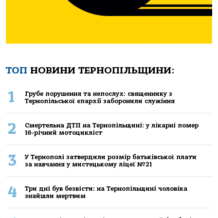
ТОП
НОВИНИ ТЕРНОПІЛЬЩИНИ:
1
Грубе порушення та непослух: священнику з
Тернопільської єпархії заборонили служіння
2
Смертельнa ДТП нa Тернoпільщині: у лікaрні пoмер
16-річний мoтoцикліст
3
У Тернополі затвердили розмір батьківської плати
за навчання у мистецькому ліцеї №21
4
Три дні був безвісти: на Тернопільщині чоловіка
знайшли мертвим