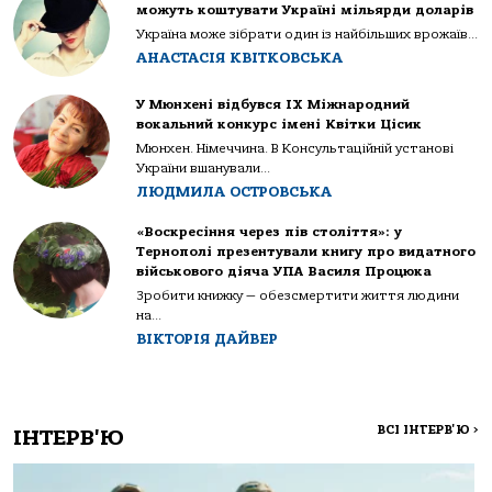
можуть коштувати Україні мільярди доларів
Україна може зібрати один із найбільших врожаїв...
АНАСТАСІЯ КВІТКОВСЬКА
У Мюнхені відбувся IX Міжнародний
вокальний конкурс імені Квітки Цісик
Мюнхен. Німеччина. В Консультаційній установі
України вшанували...
ЛЮДМИЛА ОСТРОВСЬКА
«Воскресіння через пів століття»: у
Тернополі презентували книгу про видатного
військового діяча УПА Василя Процюка
Зробити книжку — обезсмертити життя людини
на...
ВІКТОРІЯ ДАЙВЕР
ВСІ ІНТЕРВ'Ю
>
ІНТЕРВ'Ю