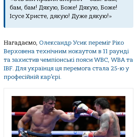
бам, бам! Дякую, Боже! Дякую, Боже!
Ісусе Христе, дякую! Дуже дякую!»
Нагадаємо,
Олександр Усик переміг Ріко
Верховена технічним нокаутом в 11 раунді
та захистив чемпіонські пояси WBC, WBA та
IBF. Для українця ця перемога стала 25-ю у
професійній кар’єрі.