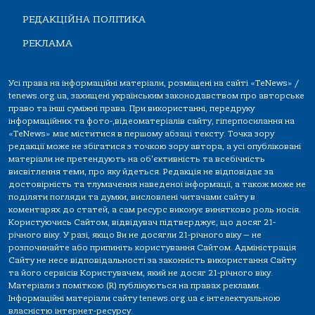
РЕДАКЦІЙНА ПОЛІТИКА
РЕКЛАМА
Усі права на інформаційні матеріали, розміщені на сайті «TeNews» /
tenews.org.ua, захищені українським законодавством про авторське
право та інші суміжні права. При використанні, передруку
інформаційних та фото-,відеоматеріалів сайту, гіперпосилання на
«TeNews» має міститися в першому абзаці тексту. Точка зору
редакції може не збігатися з точкою зору автора, а усі опубліковані
матеріали не претендують на об'єктивність та всебічність
висвітлення теми, про яку йдеться. Редакція не відповідає за
достовірність та тлумачення наведеної інформації, а також може не
поділяти погляди та думки, висловлені читачами сайту в
коментарях до статей, а сам ресурс виконує винятково роль носія.
Користуючись Сайтом, відвідувач підтверджує, що досяг 21-
річного віку. У разі, якщо Ви не досягли 21-річного віку — не
розпочинайте або припиніть користування Сайтом. Адміністрація
Сайту не несе відповідальності за законність використання Сайту
та його сервісів Користувачем, який не досяг 21-річного віку.
Матеріали з поміткою (R) публікуються на правах реклами.
Інформаційні матеріали сайту tenews.org.ua є інтелектуальною
власністю інтернет-ресурсу.