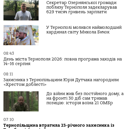
Секретар Озернянської громади
поблизу Тернополя задекларував
629 тисяч гривень зарплати
У Тернополі молився наймолодший
кардинал світу Микола Бичок
08:43
День міста Тернополя 2026: повна програма заходів на
14–16 серпня
08:11
Захисника з Тернопільщини Юрія Дутчака нагородили
«Хрестом доблесті»
До війни жив без постійного дому, а
на фронті 30 діб сам тримав
позицію: історія воїна 21 ОМБр
07:10
Тернопільщина втратила 23-річного захисника із