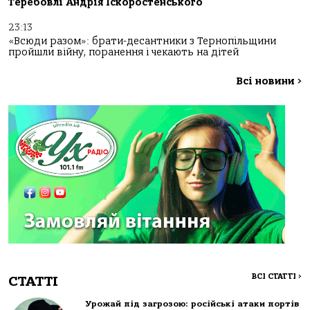
Теребовлі Андрія Іскоростенського
23:13
«Всюди разом»: брати-десантники з Тернопільщини
пройшли війну, поранення і чекають на дітей
Всі новини
>
ВСІ СТАТТІ
>
СТАТТІ
Урожай під загрозою: російські атаки портів