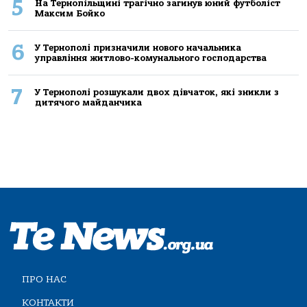
5
На Тернопільщині трагічно загинув юний футболіст
Максим Бойко
6
У Тернополі призначили нового начальника
управління житлово-комунального господарства
7
У Тернополі розшукали двох дівчаток, які зникли з
дитячого майданчика
ПРО НАС
КОНТАКТИ