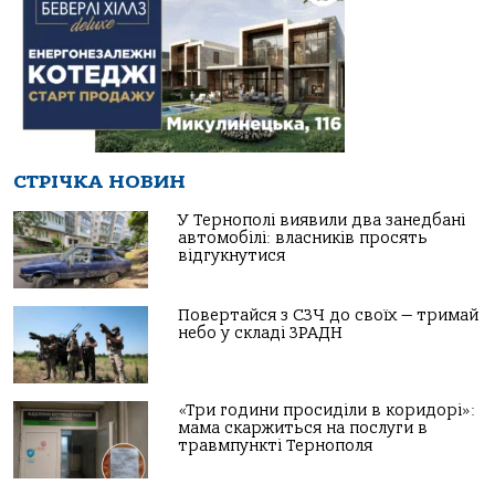
СТРІЧКА НОВИН
У Тернополі виявили два занедбані
автомобілі: власників просять
відгукнутися
Повертайся з СЗЧ до своїх — тримай
небо у складі ЗРАДН
«Три години просиділи в коридорі»:
мама скаржиться на послуги в
травмпункті Тернополя