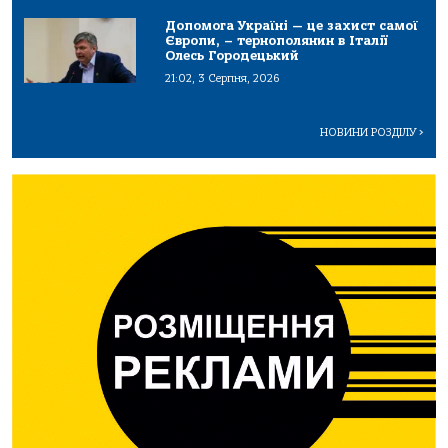
Допомога Україні — це захист самої
Європи, – тернополянин в Італії
Олесь Городецький
21:02, 3 Серпня, 2026
НОВИНИ РОЗДІЛУ
>