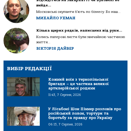
Відсидітись на Закарпатті чи Буковелі не
вийде…
Московські окупанти б’ють по бізнесу. Бо наш...
МИХАЙЛО УХМАН
Кілька щирих рядків, написаних від руки…
Колись паперові листи були звичайною частиною
життя...
ВІКТОРІЯ ДАЙВЕР
ВИБІР РЕДАКЦІЇ
Кожний воїн з тернопільської
бригади – це частина великої
артилерійської родини
11:43, 7 Серпня, 2026
У Лісабоні Шон Піннер розповів про
російський полон, тортури та
боротьбу за правду про Україну
06:13, 7 Серпня, 2026