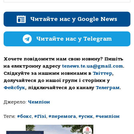
Читайте нас у Google News
Читайте нас у Telegram
Хочете повідомити нам свою новину? Пишіть
на електронну адресу
tenews.te.ua@gmail.com
.
Слідкуйте за нашими новинами в
Твіттер
,
долучайтеся до нашої групи і сторінки у
Фейсбук
, підключайтеся до каналу
Телеграм
.
Джерело:
Чемпіон
Теги:
#бокс
,
#Гізі
,
#перемога
,
#усик
,
#чемпіон