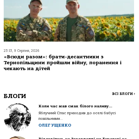
23:13, 9 Серпня, 2026
«Всюди разом»: брати-десантники з
Тернопільщини пройшли війну, поранення і
чекають на дітей
ВСІ БЛОГИ
>
БЛОГИ
Коли час мав смак білого наливу…
Яблучний Спас приходив до оселі бабусі
повільними...
ОЛЕГ УЩЕНКО