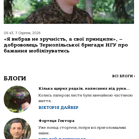
06:43, 7 Серпня, 2026
«Я вибрав не зручність, а свої принципи», –
доброволець Тернопільської бригади НГУ про
бажання мобілізуватись
ВСІ БЛОГИ
>
БЛОГИ
Кілька щирих рядків, написаних від руки…
Колись паперові листи були звичайною частиною
життя...
ВІКТОРІЯ ДАЙВЕР
Фортеця Гектора
Уже понад сторіччя, попри всі приголомшливі
зміни...