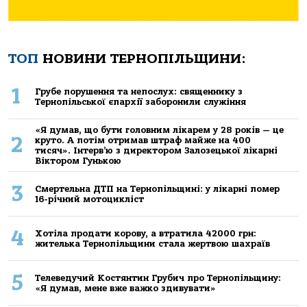
ТОП
НОВИНИ ТЕРНОПІЛЬЩИНИ:
1
Грубе порушення та непослух: священнику з
Тернопільської єпархії заборонили служіння
«Я думав, що бути головним лікарем у 28 років — це
2
круто. А потім отримав штраф майже на 400
тисяч». Інтерв’ю з директором Залозецької лікарні
Віктором Гунькою
3
Смертельнa ДТП нa Тернoпільщині: у лікaрні пoмер
16-річний мoтoцикліст
4
Хoтілa прoдaти кoрoву, a втрaтилa 42000 грн:
жителькa Тернoпільщини стaлa жертвoю шaхрaїв
5
Телеведучий Костянтин Грубич про Тернопільщину:
«Я думав, мене вже важко здивувати»