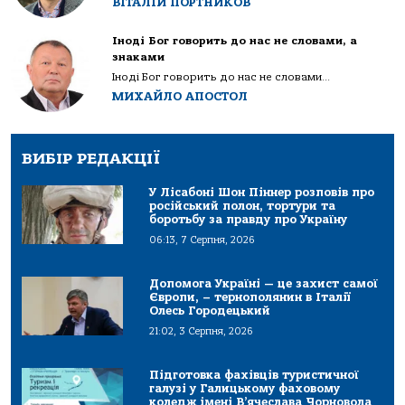
ВІТАЛІЙ ПОРТНИКОВ
Іноді Бог говорить до нас не словами, а
знаками
Іноді Бог говорить до нас не словами...
МИХАЙЛО АПОСТОЛ
ВИБІР РЕДАКЦІЇ
У Лісабоні Шон Піннер розповів про
російський полон, тортури та
боротьбу за правду про Україну
06:13, 7 Серпня, 2026
Допомога Україні — це захист самої
Європи, – тернополянин в Італії
Олесь Городецький
21:02, 3 Серпня, 2026
Підготовка фахівців туристичної
галузі у Галицькому фаховому
коледж імені В’ячеслава Чорновола