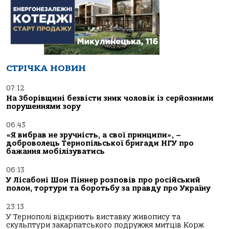
СТРІЧКА НОВИН
07:12
На Зборівщині безвісти зник чоловік із серйозними
порушеннями зору
06:43
«Я вибрав не зручність, а свої принципи», –
доброволець Тернопільської бригади НГУ про
бажання мобілізуватись
06:13
У Лісабоні Шон Піннер розповів про російський
полон, тортури та боротьбу за правду про Україну
23:13
У Тернополі відкриють виставку живопису та
скульптури закарпатського подружжя митців Корж