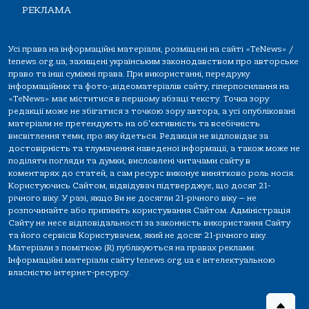
РЕКЛАМА
Усі права на інформаційні матеріали, розміщені на сайті «TeNews» /
tenews.org.ua, захищені українським законодавством про авторське
право та інші суміжні права. При використанні, передруку
інформаційних та фото-,відеоматеріалів сайту, гіперпосилання на
«TeNews» має міститися в першому абзаці тексту. Точка зору
редакції може не збігатися з точкою зору автора, а усі опубліковані
матеріали не претендують на об'єктивність та всебічність
висвітлення теми, про яку йдеться. Редакція не відповідає за
достовірність та тлумачення наведеної інформації, а також може не
поділяти погляди та думки, висловлені читачами сайту в
коментарях до статей, а сам ресурс виконує винятково роль носія.
Користуючись Сайтом, відвідувач підтверджує, що досяг 21-
річного віку. У разі, якщо Ви не досягли 21-річного віку — не
розпочинайте або припиніть користування Сайтом. Адміністрація
Сайту не несе відповідальності за законність використання Сайту
та його сервісів Користувачем, який не досяг 21-річного віку.
Матеріали з поміткою (R) публікуються на правах реклами.
Інформаційні матеріали сайту tenews.org.ua є інтелектуальною
власністю інтернет-ресурсу.