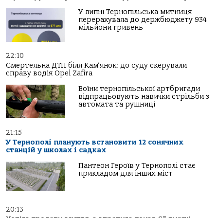
У липні Тернопільська митниця
перерахувала до держбюджету 934
мільйони гривень
22:10
Смертельна ДТП біля Кам’янок: до суду скерували
справу водія Opel Zafira
Воїни тернопільської артбригади
відпрацьовують навички стрільби з
автомата та рушниці
21:15
У Тернополі планують встановити 12 сонячних
станцій у школах і садках
Пантеон Героїв у Тернополі стає
прикладом для інших міст
20:13