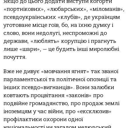
Якщо до цього додати виступи когорти
«портнікових», «любарських», «міломанів»,
псевдоукраїнських «клубів», де українцям
уготоване місце гоїв, бо, на їхню думку і
слово, вони недолугі, неспроможні до
держави, «люблять» корупцію і прагнуть
лише «шари», — це будить інші миролюбні
почуття.
Вже не дивує «мовчання ягнят» так званої
парламентської та політичної опозиції та
інших псевдо«вигнанців». Вони залюбки
ковтають процвітання «законів» про
подвійне громадянство, про продаж землі
іноземцям у час війни, про «ексклюзив»
профілактики охорони одної
національності чи загалом нелюдський