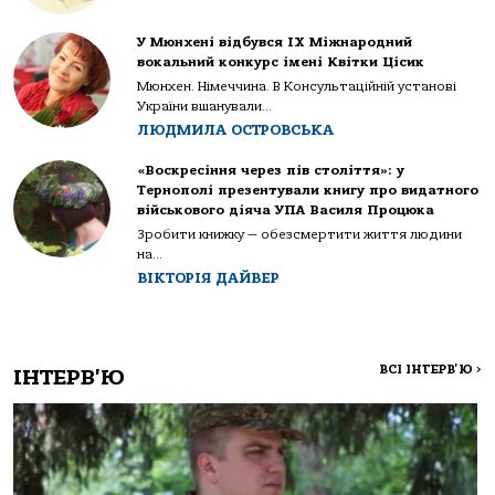
У Мюнхені відбувся IX Міжнародний
вокальний конкурс імені Квітки Цісик
Мюнхен. Німеччина. В Консультаційній установі
України вшанували...
ЛЮДМИЛА ОСТРОВСЬКА
«Воскресіння через пів століття»: у
Тернополі презентували книгу про видатного
військового діяча УПА Василя Процюка
Зробити книжку — обезсмертити життя людини
на...
ВІКТОРІЯ ДАЙВЕР
ВСІ ІНТЕРВ'Ю
>
ІНТЕРВ'Ю