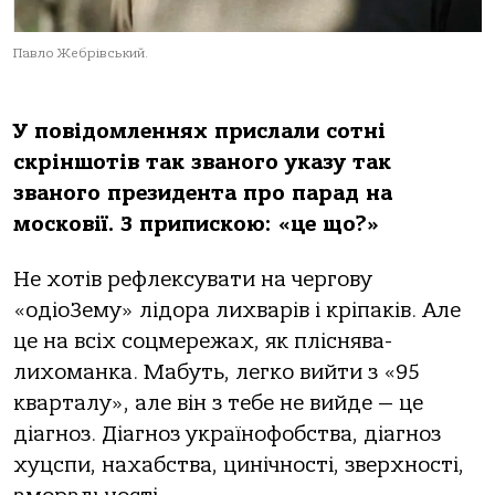
Павло Жебрівський.
У повідомленнях прислали сотні
скріншотів так званого указу так
званого президента про парад на
московії. З припискою: «це що?»
Не хотів рефлексувати на чергову
«одіоЗему» лідора лихварів і кріпаків. Але
це на всіх соцмережах, як пліснява-
лихоманка. Мабуть, легко вийти з «95
кварталу», але він з тебе не вийде — це
діагноз. Діагноз українофобства, діагноз
хуцспи, нахабства, цинічності, зверхності,