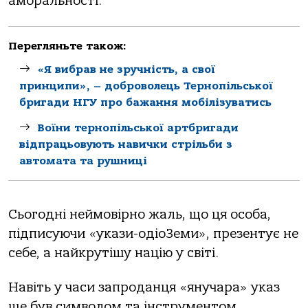
аморальності.
Перегляньте також:
«Я вибрав не зручність, а свої
принципи», – доброволець Тернопільської
бригади НГУ про бажання мобілізуватись
Воїни тернопільської артбригади
відпрацьовують навички стрільби з
автомата та рушниці
Сьогодні неймовірно жаль, що ця особа,
підписуючи «укази-одіоЗеми», презентує не
себе, а найкрутішу націю у світі.
Навіть у часи запроданця «янучара» указ
ще був символом та інструментом