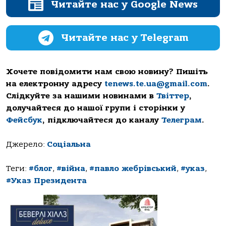
Читайте нас у Google News
Читайте нас у Telegram
Хочете повідомити нам свою новину? Пишіть
на електронну адресу
tenews.te.ua@gmail.com
.
Слідкуйте за нашими новинами в
Твіттер
,
долучайтеся до нашої групи і сторінки у
Фейсбук
, підключайтеся до каналу
Телеграм
.
Джерело:
Соціальна
Теги:
#блог
,
#війна
,
#павло жебрівський
,
#указ
,
#Указ Президента