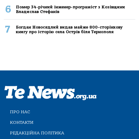
6
Помер 34-річний інженер-програміст з Козівщини
Владислав Стефанів
7
Богдан Новосядлий видав майже 800-сторінкову
книгу про історію села Острів біля Тернополя
ПРО НАС
КОНТАКТИ
РЕДАКЦІЙНА ПОЛІТИКА