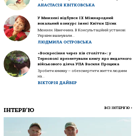
АНАСТАСІЯ КВІТКОВСЬКА
У Мюнхені відбувся IX Міжнародний
вокальний конкурс імені Квітки Цісик
Мюнхен. Німеччина. В Консультаційній установі
України вшанували...
ЛЮДМИЛА ОСТРОВСЬКА
«Воскресіння через пів століття»: у
Тернополі презентували книгу про видатного
військового діяча УПА Василя Процюка
Зробити книжку — обезсмертити життя людини
на...
ВІКТОРІЯ ДАЙВЕР
ВСІ ІНТЕРВ'Ю
>
ІНТЕРВ'Ю