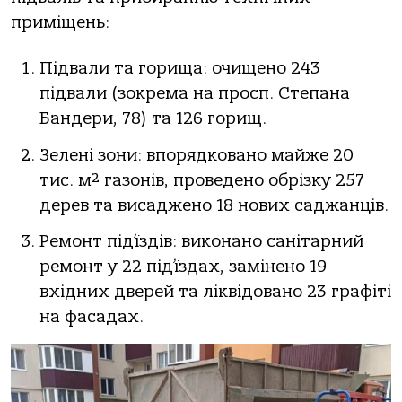
приміщень:
Підвали та горища: очищено 243
підвали (зокрема на просп. Степана
Бандери, 78) та 126 горищ.
Зелені зони: впорядковано майже 20
тис. м² газонів, проведено обрізку 257
дерев та висаджено 18 нових саджанців.
Ремонт під’їздів: виконано санітарний
ремонт у 22 під’їздах, замінено 19
вхідних дверей та ліквідовано 23 графіті
на фасадах.