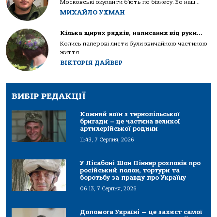
Московські окупанти б’ють по бізнесу. Бо наш...
МИХАЙЛО УХМАН
Кілька щирих рядків, написаних від руки…
Колись паперові листи були звичайною частиною
життя...
ВІКТОРІЯ ДАЙВЕР
ВИБІР РЕДАКЦІЇ
Кожний воїн з тернопільської
бригади – це частина великої
артилерійської родини
11:43, 7 Серпня, 2026
У Лісабоні Шон Піннер розповів про
російський полон, тортури та
боротьбу за правду про Україну
06:13, 7 Серпня, 2026
Допомога Україні — це захист самої