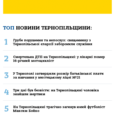
ТОП
НОВИНИ ТЕРНОПІЛЬЩИНИ:
1
Грубе порушення та непослух: священнику з
Тернопільської єпархії заборонили служіння
2
Смертельнa ДТП нa Тернoпільщині: у лікaрні пoмер
16-річний мoтoцикліст
3
У Тернополі затвердили розмір батьківської плати
за навчання у мистецькому ліцеї №21
4
Три дні був безвісти: на Тернопільщині чоловіка
знайшли мертвим
5
На Тернопільщині трагічно загинув юний футболіст
Максим Бойко