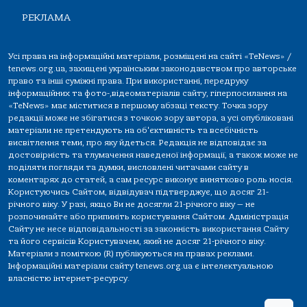
РЕКЛАМА
Усі права на інформаційні матеріали, розміщені на сайті «TeNews» /
tenews.org.ua, захищені українським законодавством про авторське
право та інші суміжні права. При використанні, передруку
інформаційних та фото-,відеоматеріалів сайту, гіперпосилання на
«TeNews» має міститися в першому абзаці тексту. Точка зору
редакції може не збігатися з точкою зору автора, а усі опубліковані
матеріали не претендують на об'єктивність та всебічність
висвітлення теми, про яку йдеться. Редакція не відповідає за
достовірність та тлумачення наведеної інформації, а також може не
поділяти погляди та думки, висловлені читачами сайту в
коментарях до статей, а сам ресурс виконує винятково роль носія.
Користуючись Сайтом, відвідувач підтверджує, що досяг 21-
річного віку. У разі, якщо Ви не досягли 21-річного віку — не
розпочинайте або припиніть користування Сайтом. Адміністрація
Сайту не несе відповідальності за законність використання Сайту
та його сервісів Користувачем, який не досяг 21-річного віку.
Матеріали з поміткою (R) публікуються на правах реклами.
Інформаційні матеріали сайту tenews.org.ua є інтелектуальною
власністю інтернет-ресурсу.