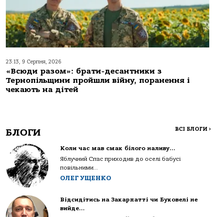
23:13, 9 Серпня, 2026
«Всюди разом»: брати-десантники з
Тернопільщини пройшли війну, поранення і
чекають на дітей
ВСІ БЛОГИ
>
БЛОГИ
Коли час мав смак білого наливу…
Яблучний Спас приходив до оселі бабусі
повільними...
ОЛЕГ УЩЕНКО
Відсидітись на Закарпатті чи Буковелі не
вийде…