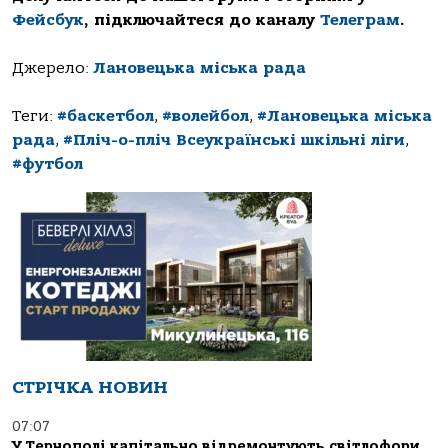
Фейсбук
, підключайтеся до каналу
Телеграм
.
Джерело:
Лановецька міська рада
Теги:
#баскетбол
,
#волейбол
,
#Лановецька міська
рада
,
#Пліч-о-пліч Всеукраїнські шкільні ліги
,
#футбол
СТРІЧКА НОВИН
07:07
У Тернополі капітально відремонтують світлофори