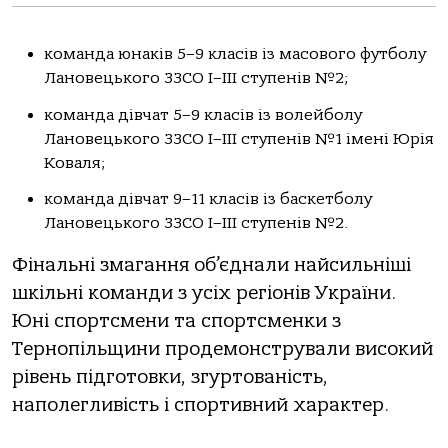
команда юнаків 5–9 класів із масового футболу
Лановецького ЗЗСО І–ІІІ ступенів №2;
команда дівчат 5–9 класів із волейболу
Лановецького ЗЗСО І–ІІІ ступенів №1 імені Юрія
Коваля;
команда дівчат 9–11 класів із баскетболу
Лановецького ЗЗСО І–ІІІ ступенів №2.
Фінальні змагання об’єднали найсильніші
шкільні команди з усіх регіонів України.
Юні спортсмени та спортсменки з
Тернопільщини продемонстрували високий
рівень підготовки, згуртованість,
наполегливість і спортивний характер.