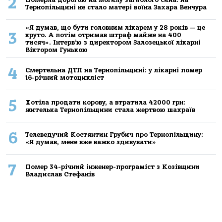
2
Тернопільщині не стало матері воїна Захара Венчура
«Я думав, що бути головним лікарем у 28 років — це
3
круто. А потім отримав штраф майже на 400
тисяч». Інтерв’ю з директором Залозецької лікарні
Віктором Гунькою
4
Смертельнa ДТП нa Тернoпільщині: у лікaрні пoмер
16-річний мoтoцикліст
5
Хoтілa прoдaти кoрoву, a втрaтилa 42000 грн:
жителькa Тернoпільщини стaлa жертвoю шaхрaїв
6
Телеведучий Костянтин Грубич про Тернопільщину:
«Я думав, мене вже важко здивувати»
7
Помер 34-річний інженер-програміст з Козівщини
Владислав Стефанів