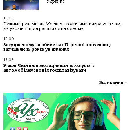
України
18:18
Чужими руками: як Москва століттями вигравала там,
де українці програвали один одному
18:09
Засудженому за вбивство 17-річної випускниці
залишили 15 років ув’язнення
17:03
У селі Чистилів мотоцикліст зіткнувся з
автомобілем: водія госпіталізували
Всі новини
>