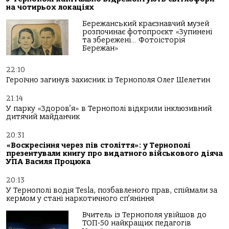
на чотирьох локаціях
Бережанський краєзнавчий музей
розпочинає фотопроєкт «Зупинені
та збережені… Фотоісторія
Бережан»
22:10
Героїчно загинув захисник із Тернополя Олег Шелетин
21:14
У парку «Здоров’я» в Тернополі відкрили інклюзивний
дитячий майданчик
20:31
«Воскресіння через пів століття»: у Тернополі
презентували книгу про видатного військового діяча
УПА Василя Процюка
20:13
У Тернополі водія Tesla, позбавленого прав, спіймали за
кермом у стані наркотичного сп’яніння
Вчитель із Тернополя увійшов до
ТОП-50 найкращих педагогів