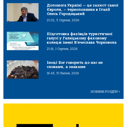
Допомога Україні — це захист самої
Європи, – тернополянин в Італії
Олесь Городецький
21:02, 3 Серпня, 2026
Підготовка фахівців туристичної
галузі у Галицькому фаховому
коледж імені В’ячеслава Чорновола
21:16, 1 Серпня, 2026
Іноді Бог говорить до нас не
словами, а знаками
16:43, 31 Липня, 2026
НОВИНИ РОЗДІЛУ
>