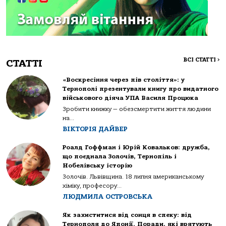
ВСІ СТАТТІ
>
СТАТТІ
«Воскресіння через пів століття»: у
Тернополі презентували книгу про видатного
військового діяча УПА Василя Процюка
Зробити книжку — обезсмертити життя людини
на...
ВІКТОРІЯ ДАЙВЕР
Роалд Гоффман і Юрій Ковальков: дружба,
що поєднала Золочів, Тернопіль і
Нобелівську історію
Золочів. Львівщина. 18 липня американському
хіміку, професору...
ЛЮДМИЛА ОСТРОВСЬКА
Як захиститися від сонця в спеку: від
Тернополя до Японії. Поради, які врятують