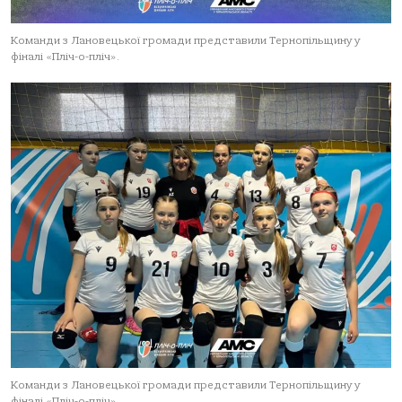
Команди з Лановецької громади представили Тернопільщину у
фіналі «Пліч-о-пліч».
Команди з Лановецької громади представили Тернопільщину у
фіналі «Пліч-о-пліч».