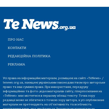
ПРО НАС
КОНТАКТИ
РЕДАКЦІЙНА ПОЛІТИКА
РЕКЛАМА
Усі права на інформаційні матеріали, розміщені на сайті «TeNews» /
tenews.org.ua, захищені українським законодавством про авторське
право та інші суміжні права. При використанні, передруку
інформаційних та фото-,відеоматеріалів сайту, гіперпосилання на
«TeNews» має міститися в першому абзаці тексту. Точка зору
редакції може не збігатися з точкою зору автора, а усі опубліковані
матеріали не претендують на об'єктивність та всебічність
висвітлення теми, про яку йдеться. Редакція не відповідає за