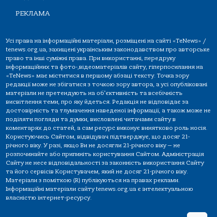
РЕКЛАМА
Усі права на інформаційні матеріали, розміщені на сайті «TeNews» /
tenews.org.ua, захищені українським законодавством про авторське
право та інші суміжні права. При використанні, передруку
інформаційних та фото-,відеоматеріалів сайту, гіперпосилання на
«TeNews» має міститися в першому абзаці тексту. Точка зору
редакції може не збігатися з точкою зору автора, а усі опубліковані
матеріали не претендують на об'єктивність та всебічність
висвітлення теми, про яку йдеться. Редакція не відповідає за
достовірність та тлумачення наведеної інформації, а також може не
поділяти погляди та думки, висловлені читачами сайту в
коментарях до статей, а сам ресурс виконує винятково роль носія.
Користуючись Сайтом, відвідувач підтверджує, що досяг 21-
річного віку. У разі, якщо Ви не досягли 21-річного віку — не
розпочинайте або припиніть користування Сайтом. Адміністрація
Сайту не несе відповідальності за законність використання Сайту
та його сервісів Користувачем, який не досяг 21-річного віку.
Матеріали з поміткою (R) публікуються на правах реклами.
Інформаційні матеріали сайту tenews.org.ua є інтелектуальною
власністю інтернет-ресурсу.