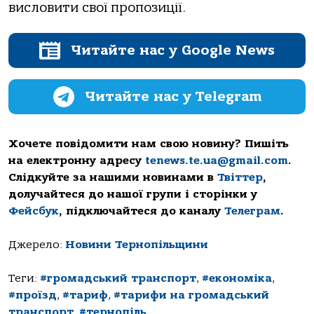
висловити свої пропозиції.
Читайте нас у Google News
Читайте нас у Telegram
Хочете повідомити нам свою новину? Пишіть
на електронну адресу
tenews.te.ua@gmail.com
.
Слідкуйте за нашими новинами в
Твіттер
,
долучайтеся до нашої групи і сторінки у
Фейсбук
, підключайтеся до каналу
Телеграм
.
Джерело:
Новини Тернопільщини
Теги:
#громадський транспорт
,
#економіка
,
#проїзд
,
#тариф
,
#тарифи на громадський
транспорт
,
#тернопіль