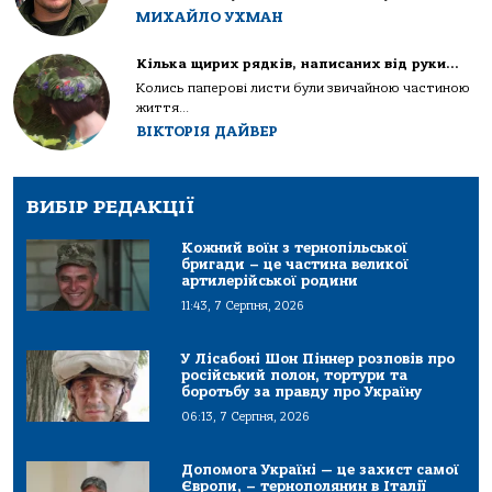
МИХАЙЛО УХМАН
Кілька щирих рядків, написаних від руки…
Колись паперові листи були звичайною частиною
життя...
ВІКТОРІЯ ДАЙВЕР
ВИБІР РЕДАКЦІЇ
Кожний воїн з тернопільської
бригади – це частина великої
артилерійської родини
11:43, 7 Серпня, 2026
У Лісабоні Шон Піннер розповів про
російський полон, тортури та
боротьбу за правду про Україну
06:13, 7 Серпня, 2026
Допомога Україні — це захист самої
Європи, – тернополянин в Італії