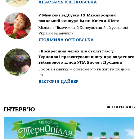
АНАСТАСІЯ КВІТКОВСЬКА
У Мюнхені відбувся IX Міжнародний
вокальний конкурс імені Квітки Цісик
Мюнхен. Німеччина. В Консультаційній установі
України вшанували...
ЛЮДМИЛА ОСТРОВСЬКА
«Воскресіння через пів століття»: у
Тернополі презентували книгу про видатного
військового діяча УПА Василя Процюка
Зробити книжку — обезсмертити життя людини
на...
ВІКТОРІЯ ДАЙВЕР
ВСІ ІНТЕРВ'Ю
>
ІНТЕРВ'Ю