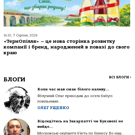
14:10, 7 Серпня, 2026
«ТернОпілля» – це нова сторінка розвитку
компанії і бренд, народжений в повазі до свого
краю
ВСІ БЛОГИ
>
БЛОГИ
Коли час мав смак білого наливу…
Яблучний Спас приходив до оселі бабусі
повільними...
ОЛЕГ УЩЕНКО
Відсидітись на Закарпатті чи Буковелі не
вийде…
Московські окупанти б’ють по бізнесу. Бо наш...