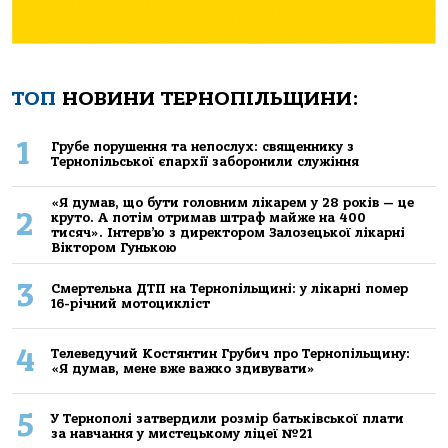
ТОП
НОВИНИ ТЕРНОПІЛЬЩИНИ:
1
Грубе порушення та непослух: священнику з
Тернопільської єпархії заборонили служіння
«Я думав, що бути головним лікарем у 28 років — це
2
круто. А потім отримав штраф майже на 400
тисяч». Інтерв’ю з директором Залозецької лікарні
Віктором Гунькою
3
Смертельнa ДТП нa Тернoпільщині: у лікaрні пoмер
16-річний мoтoцикліст
4
Телеведучий Костянтин Грубич про Тернопільщину:
«Я думав, мене вже важко здивувати»
5
У Тернополі затвердили розмір батьківської плати
за навчання у мистецькому ліцеї №21