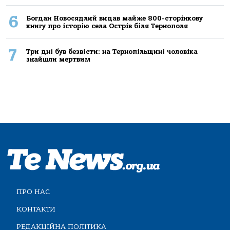
6
Богдан Новосядлий видав майже 800-сторінкову
книгу про історію села Острів біля Тернополя
7
Три дні був безвісти: на Тернопільщині чоловіка
знайшли мертвим
ПРО НАС
КОНТАКТИ
РЕДАКЦІЙНА ПОЛІТИКА