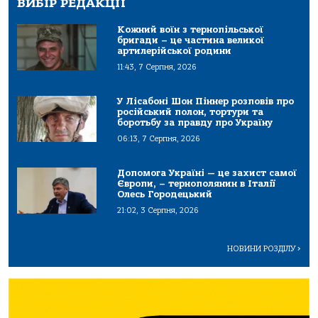
ВИБІР РЕДАКЦІЇ
Кожний воїн з тернопільської
бригади – це частина великої
артилерійської родини
11:43, 7 Серпня, 2026
У Лісабоні Шон Піннер розповів про
російський полон, тортури та
боротьбу за правду про Україну
06:13, 7 Серпня, 2026
Допомога Україні — це захист самої
Європи, – тернополянин в Італії
Олесь Городецький
21:02, 3 Серпня, 2026
НОВИНИ РОЗДІЛУ
>