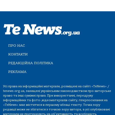
ПРО НАС
КОНТАКТИ
РЕДАКЦІЙНА ПОЛІТИКА
РЕКЛАМА
Усі права на інформаційні матеріали, розміщені на сайті «TeNews» /
tenews.org.ua, захищені українським законодавством про авторське
право та інші суміжні права. При використанні, передруку
інформаційних та фото-,відеоматеріалів сайту, гіперпосилання на
«TeNews» має міститися в першому абзаці тексту. Точка зору
редакції може не збігатися з точкою зору автора, а усі опубліковані
матеріали не претендують на об'єктивність та всебічність