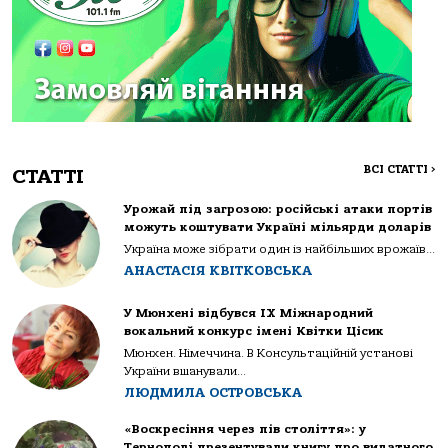
ВСІ СТАТТІ
>
СТАТТІ
Урожай під загрозою: російські атаки портів
можуть коштувати Україні мільярди доларів
Україна може зібрати один із найбільших врожаїв...
АНАСТАСІЯ КВІТКОВСЬКА
У Мюнхені відбувся IX Міжнародний
вокальний конкурс імені Квітки Цісик
Мюнхен. Німеччина. В Консультаційній установі
України вшанували...
ЛЮДМИЛА ОСТРОВСЬКА
«Воскресіння через пів століття»: у
Тернополі презентували книгу про видатного