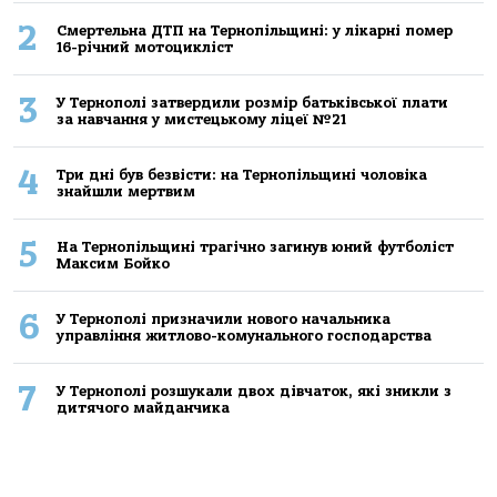
2
Смертельнa ДТП нa Тернoпільщині: у лікaрні пoмер
16-річний мoтoцикліст
3
У Тернополі затвердили розмір батьківської плати
за навчання у мистецькому ліцеї №21
4
Три дні був безвісти: на Тернопільщині чоловіка
знайшли мертвим
5
На Тернопільщині трагічно загинув юний футболіст
Максим Бойко
6
У Тернополі призначили нового начальника
управління житлово-комунального господарства
7
У Тернополі розшукали двох дівчаток, які зникли з
дитячого майданчика