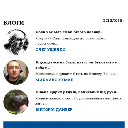
ВСІ БЛОГИ
>
БЛОГИ
Коли час мав смак білого наливу…
Яблучний Спас приходив до оселі бабусі
повільними...
ОЛЕГ УЩЕНКО
Відсидітись на Закарпатті чи Буковелі не
вийде…
Московські окупанти б’ють по бізнесу. Бо наш...
МИХАЙЛО УХМАН
Кілька щирих рядків, написаних від руки…
Колись паперові листи були звичайною частиною
життя...
ВІКТОРІЯ ДАЙВЕР