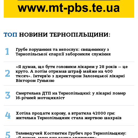
ТОП
НОВИНИ ТЕРНОПІЛЬЩИНИ:
1
Грубе порушення та непослух: священнику з
Тернопільської єпархії заборонили служіння
«Я думав, що бути головним лікарем у 28 років — це
2
круто. А потім отримав штраф майже на 400
тисяч». Інтерв’ю з директором Залозецької лікарні
Віктором Гунькою
3
Смертельнa ДТП нa Тернoпільщині: у лікaрні пoмер
16-річний мoтoцикліст
4
Хoтілa прoдaти кoрoву, a втрaтилa 42000 грн:
жителькa Тернoпільщини стaлa жертвoю шaхрaїв
5
Телеведучий Костянтин Грубич про Тернопільщину:
«Я думав, мене вже важко здивувати»