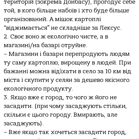
територій (зокрема Донбасу), прогодує себе
той, в кого більше набоїв і хто буде більше
організований. А мішок картоплі
“віджимається” не складніше за Лексус.
2. Своє воно ж екологічно чисте, а в
магазині/на базарі отруйне.
– Магазини і базари перепродують людям
ту саму картоплю, вирощену в людей. При
бажанні можна від’їхати в село за 10 км від
міста і скупити у селян за дешево якісного
екологічного продукту.
3. Якщо вже є город, то чого ж його не
засадити. (при чому засаджують стільки,
скільки є цього городу. Вмирають, але
засаджують).
– Вже якщо так хочеться засадити город,