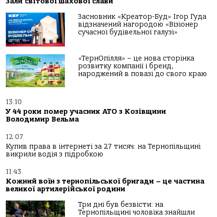
Зали світової шахової слави
Засновник «Креатор-Буд» Ігор Гуда
відзначений нагородою «Візіонер
сучасної будівельної галузі»
«ТернОпілля» – це нова сторінка
розвитку компанії і бренд,
народжений в повазі до свого краю
13:10
У 44 роки помер учасник АТО з Козівщини
Володимир Вельма
12:07
Купив права в інтернеті за 27 тисяч: на Тернопільщині
викрили водія з підробкою
11:43
Кожний воїн з тернопільської бригади – це частина
великої артилерійської родини
Три дні був безвісти: на
Тернопільщині чоловіка знайшли