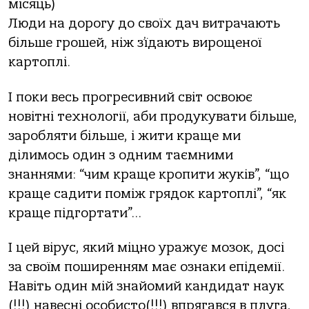
місяць)
Люди на дорогу до своїх дач витрачають
більше грошей, ніж з’їдають вирощеної
картоплі.
І поки весь прогресивний світ освоює
новітні технології, аби продукувати більше,
заробляти більше, і жити краще ми
ділимось один з одним таємними
знаннями: “чим краще кропити жуків”, “що
краще садити поміж грядок картоплі”, “як
краще підгортати”…
І цей вірус, який міцно уражує мозок, досі
за своїм поширенням має ознаки епідемії.
Навіть один мій знайомий кандидат наук
(!!!) навесні особисто(!!!) впрягався в плуга,