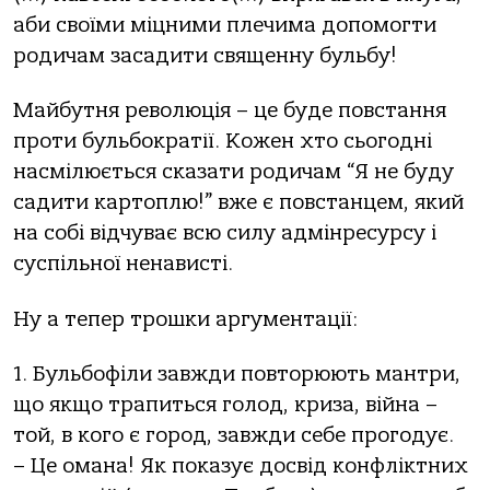
аби своїми міцними плечима допомогти
родичам засадити священну бульбу!
Майбутня революція – це буде повстання
проти бульбократії. Кожен хто сьогодні
насмілюється сказати родичам “Я не буду
садити картоплю!” вже є повстанцем, який
на собі відчуває всю силу адмінресурсу і
суспільної ненависті.
Ну а тепер трошки аргументації:
1. Бульбофіли завжди повторюють мантри,
що якщо трапиться голод, криза, війна –
той, в кого є город, завжди себе прогодує.
– Це омана! Як показує досвід конфліктних