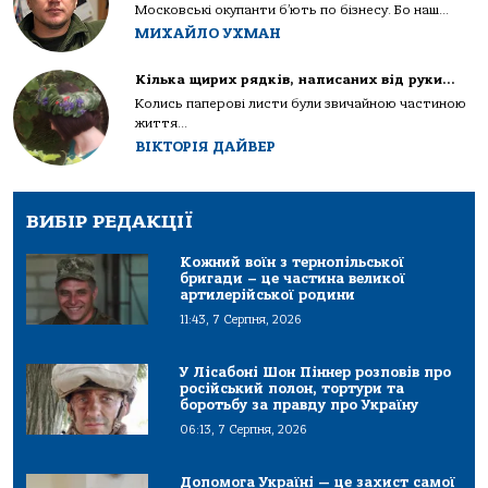
Московські окупанти б’ють по бізнесу. Бо наш...
МИХАЙЛО УХМАН
Кілька щирих рядків, написаних від руки…
Колись паперові листи були звичайною частиною
життя...
ВІКТОРІЯ ДАЙВЕР
ВИБІР РЕДАКЦІЇ
Кожний воїн з тернопільської
бригади – це частина великої
артилерійської родини
11:43, 7 Серпня, 2026
У Лісабоні Шон Піннер розповів про
російський полон, тортури та
боротьбу за правду про Україну
06:13, 7 Серпня, 2026
Допомога Україні — це захист самої