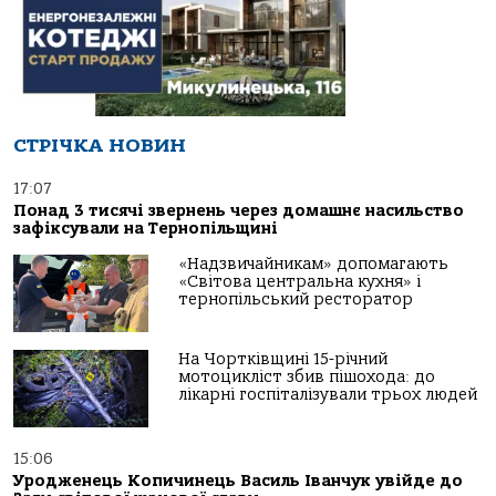
СТРІЧКА НОВИН
17:07
Понад 3 тисячі звернень через домашнє насильство
зафіксували на Тернопільщині
«Надзвичайникам» допомагають
«Світова центральна кухня» і
тернопільський ресторатор
На Чортківщині 15-річний
мотоцикліст збив пішохода: до
лікарні госпіталізували трьох людей
15:06
Уродженець Копичинець Василь Іванчук увійде до