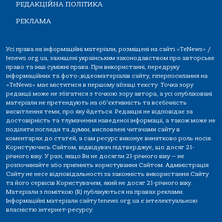
РЕДАКЦІЙНА ПОЛІТИКА
РЕКЛАМА
Усі права на інформаційні матеріали, розміщені на сайті «TeNews» /
tenews.org.ua, захищені українським законодавством про авторське
право та інші суміжні права. При використанні, передруку
інформаційних та фото-,відеоматеріалів сайту, гіперпосилання на
«TeNews» має міститися в першому абзаці тексту. Точка зору
редакції може не збігатися з точкою зору автора, а усі опубліковані
матеріали не претендують на об'єктивність та всебічність
висвітлення теми, про яку йдеться. Редакція не відповідає за
достовірність та тлумачення наведеної інформації, а також може не
поділяти погляди та думки, висловлені читачами сайту в
коментарях до статей, а сам ресурс виконує винятково роль носія.
Користуючись Сайтом, відвідувач підтверджує, що досяг 21-
річного віку. У разі, якщо Ви не досягли 21-річного віку — не
розпочинайте або припиніть користування Сайтом. Адміністрація
Сайту не несе відповідальності за законність використання Сайту
та його сервісів Користувачем, який не досяг 21-річного віку.
Матеріали з поміткою (R) публікуються на правах реклами.
Інформаційні матеріали сайту tenews.org.ua є інтелектуальною
власністю інтернет-ресурсу.