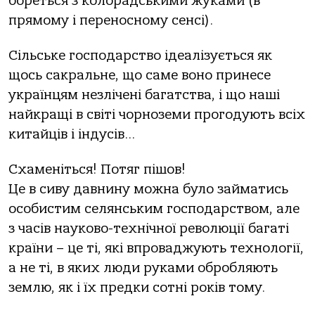
бореться з колорадськими жуками (в
прямому і переносному сенсі).
Сільське господарство ідеалізується як
щось сакральне, що саме воно принесе
українцям незлічені багатства, і що наші
найкращі в світі чорноземи прогодують всіх
китайців і індусів…
Схаменіться! Потяг пішов!
Це в сиву давнину можна було займатись
особистим селянським господарством, але
з часів науково-технічної революції багаті
країни – це ті, які впроваджують технології,
а не ті, в яких люди руками обробляють
землю, як і їх предки сотні років тому.