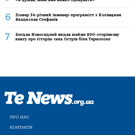
6
Помер 34-річний інженер-програміст з Козівщини
Владислав Стефанів
7
Богдан Новосядлий видав майже 800-сторінкову
книгу про історію села Острів біля Тернополя
ПРО НАС
КОНТАКТИ