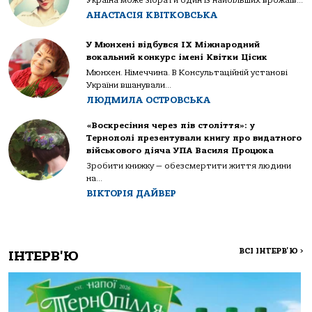
АНАСТАСІЯ КВІТКОВСЬКА
У Мюнхені відбувся IX Міжнародний
вокальний конкурс імені Квітки Цісик
Мюнхен. Німеччина. В Консультаційній установі
України вшанували...
ЛЮДМИЛА ОСТРОВСЬКА
«Воскресіння через пів століття»: у
Тернополі презентували книгу про видатного
військового діяча УПА Василя Процюка
Зробити книжку — обезсмертити життя людини
на...
ВІКТОРІЯ ДАЙВЕР
ВСІ ІНТЕРВ'Ю
>
ІНТЕРВ'Ю