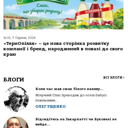
14:10, 7 Серпня, 2026
«ТернОпілля» – це нова сторінка розвитку
компанії і бренд, народжений в повазі до свого
краю
ВСІ БЛОГИ
>
БЛОГИ
Коли час мав смак білого наливу…
Яблучний Спас приходив до оселі бабусі
повільними...
ОЛЕГ УЩЕНКО
Відсидітись на Закарпатті чи Буковелі не
вийде…