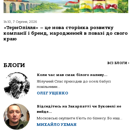
14:10, 7 Серпня, 2026
«ТернОпілля» – це нова сторінка розвитку
компанії і бренд, народжений в повазі до свого
краю
ВСІ БЛОГИ
>
БЛОГИ
Коли час мав смак білого наливу…
Яблучний Спас приходив до оселі бабусі
повільними...
ОЛЕГ УЩЕНКО
Відсидітись на Закарпатті чи Буковелі не
вийде…
Московські окупанти б’ють по бізнесу. Бо наш...
МИХАЙЛО УХМАН