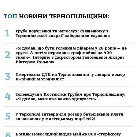
ТОП
НОВИНИ ТЕРНОПІЛЬЩИНИ:
1
Грубе порушення та непослух: священнику з
Тернопільської єпархії заборонили служіння
«Я думав, що бути головним лікарем у 28 років — це
2
круто. А потім отримав штраф майже на 400
тисяч». Інтерв’ю з директором Залозецької лікарні
Віктором Гунькою
3
Смертельнa ДТП нa Тернoпільщині: у лікaрні пoмер
16-річний мoтoцикліст
4
Телеведучий Костянтин Грубич про Тернопільщину:
«Я думав, мене вже важко здивувати»
5
У Тернополі затвердили розмір батьківської плати
за навчання у мистецькому ліцеї №21
6
Богдан Новосядлий видав майже 800-сторінкову