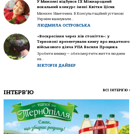
У Мюнхені відбувся IX Міжнародний
вокальний конкурс імені Квітки Цісик
Мюнхен. Німеччина. В Консультаційній установі
України вшанували...
ЛЮДМИЛА ОСТРОВСЬКА
«Воскресіння через пів століття»: у
Тернополі презентували книгу про видатного
військового діяча УПА Василя Процюка
Зробити книжку — обезсмертити життя людини
на...
ВІКТОРІЯ ДАЙВЕР
ВСІ ІНТЕРВ'Ю
>
ІНТЕРВ'Ю