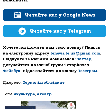
виживaти.
Читайте нас у Google News
Читайте нас у Telegram
Хочете повідомити нам свою новину? Пишіть
на електронну адресу
tenews.te.ua@gmail.com
.
Слідкуйте за нашими новинами в
Твіттер
,
долучайтеся до нашої групи і сторінки у
Фейсбук
, підключайтеся до каналу
Телеграм
.
Джерело:
Тернопільоблвідкат
Теги:
#культура
,
#театр