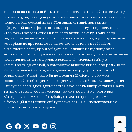
Усі права на інформаційні матеріали, розміщені на сайті «TeNews» /
tenews.org.ua, захищені українським законодавством про авторське
право та інші суміжні права. При використанні, передруку
інформаційних та фото-,відеоматеріалів сайту, гіперпосилання на
«TeNews» має міститися в першому абзаці тексту. Точка зору
редакції може не збігатися з точкою зору автора, а усі опубліковані
матеріали не претендують на об'єктивність та всебічність
висвітлення теми, про яку йдеться. Редакція не відповідає за
достовірність та тлумачення наведеної інформації, а також може не
поділяти погляди та думки, висловлені читачами сайту в
коментарях до статей, а сам ресурс виконує винятково роль носія.
Користуючись Сайтом, відвідувач підтверджує, що досяг 21-
річного віку. У разі, якщо Ви не досягли 21-річного віку — не
розпочинайте або припиніть користування Сайтом. Адміністрація
Сайту не несе відповідальності за законність використання Сайту
та його сервісів Користувачем, який не досяг 21-річного віку.
Матеріали з поміткою (R) публікуються на правах реклами.
Інформаційні матеріали сайту tenews.org.ua є інтелектуальною
власністю інтернет-ресурсу.