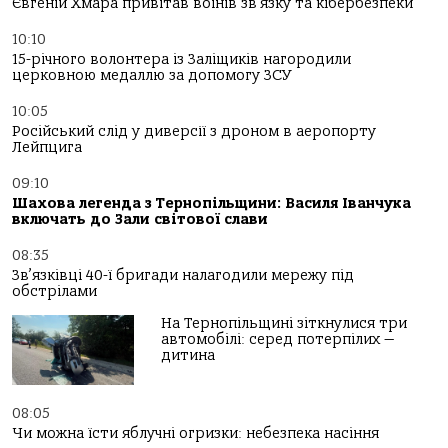
Євгеній Хмара привітав воїнів зв’язку та кібербезпеки
10:10
15-річного волонтера із Заліщиків нагородили
церковною медаллю за допомогу ЗСУ
10:05
Російський слід у диверсії з дроном в аеропорту
Лейпцига
09:10
Шахова легенда з Тернопільщини: Василя Іванчука
включать до Зали світової слави
08:35
Зв’язківці 40-ї бригади налагодили мережу під
обстрілами
На Тернопільщині зіткнулися три
автомобілі: серед потерпілих —
дитина
08:05
Чи можна їсти яблучні огризки: небезпека насіння