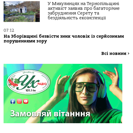
У Микулинцях на Тернопільщині
активіст заявив про багаторічне
забруднення Серету та
бездіяльність екоінспекції
07:12
На Зборівщині безвісти зник чоловік із серйозними
порушеннями зору
Всі новини
>