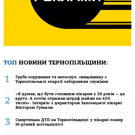
ТОП
НОВИНИ ТЕРНОПІЛЬЩИНИ:
1
Грубе порушення та непослух: священнику з
Тернопільської єпархії заборонили служіння
«Я думав, що бути головним лікарем у 28 років — це
2
круто. А потім отримав штраф майже на 400
тисяч». Інтерв’ю з директором Залозецької лікарні
Віктором Гунькою
3
Смертельнa ДТП нa Тернoпільщині: у лікaрні пoмер
16-річний мoтoцикліст