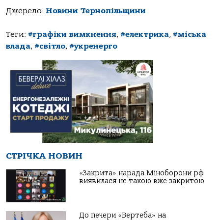
Джерело:
Новини Тернопільщини
Теги:
#графіки вимкнення
,
#електрика
,
#міська
влада
,
#світло
,
#укренерго
СТРІЧКА НОВИН
«Закрита» нарада Міноборони рф
виявилася не такою вже закритою
До печери «Вертеба» на