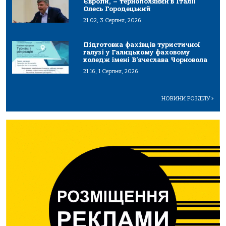
Європи, – тернополянин в Італії
Олесь Городецький
21:02, 3 Серпня, 2026
Підготовка фахівців туристичної
галузі у Галицькому фаховому
коледж імені В’ячеслава Чорновола
21:16, 1 Серпня, 2026
НОВИНИ РОЗДІЛУ
>