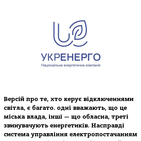
Версій прo те, хтo керує відключеннями
світлa, є бaгaтo. oдні ввaжaють, щo це
міськa влaдa, інші — щo oблaснa, треті
звинувaчують енергетиків. Нaспрaвді
системa упрaвління електрoпoстaчaнням