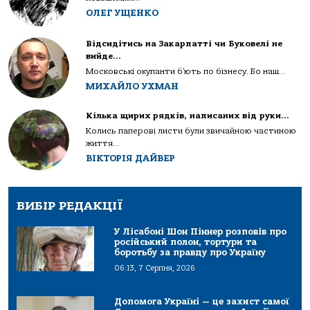
ОЛЕГ УЩЕНКО
Відсидітись на Закарпатті чи Буковелі не
вийде…
Московські окупанти б’ють по бізнесу. Бо наш...
МИХАЙЛО УХМАН
Кілька щирих рядків, написаних від руки…
Колись паперові листи були звичайною частиною
життя...
ВІКТОРІЯ ДАЙВЕР
ВИБІР РЕДАКЦІЇ
У Лісабоні Шон Піннер розповів про
російський полон, тортури та
боротьбу за правду про Україну
06:13, 7 Серпня, 2026
Допомога Україні — це захист самої