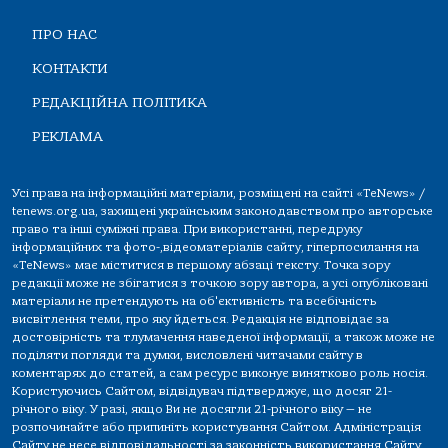
ПРО НАС
КОНТАКТИ
РЕДАКЦІЙНА ПОЛІТИКА
РЕКЛАМА
Усі права на інформаційні матеріали, розміщені на сайті «TeNews» /
tenews.org.ua, захищені українським законодавством про авторське
право та інші суміжні права. При використанні, передруку
інформаційних та фото-,відеоматеріалів сайту, гіперпосилання на
«TeNews» має міститися в першому абзаці тексту. Точка зору
редакції може не збігатися з точкою зору автора, а усі опубліковані
матеріали не претендують на об'єктивність та всебічність
висвітлення теми, про яку йдеться. Редакція не відповідає за
достовірність та тлумачення наведеної інформації, а також може не
поділяти погляди та думки, висловлені читачами сайту в
коментарях до статей, а сам ресурс виконує винятково роль носія.
Користуючись Сайтом, відвідувач підтверджує, що досяг 21-
річного віку. У разі, якщо Ви не досягли 21-річного віку — не
розпочинайте або припиніть користування Сайтом. Адміністрація
Сайту не несе відповідальності за законність використання Сайту