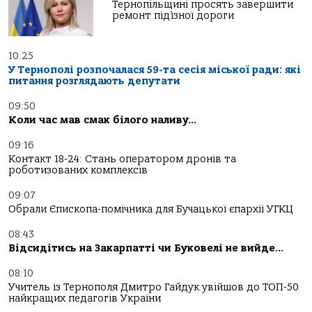
Тернопільщині просять завершити
ремонт під’їзної дороги
10:25
У Тернополі розпочалася 59-та сесія міської ради: які
питання розглядають депутати
09:50
Коли час мав смак білого наливу…
09:16
Контакт 18-24: Стань оператором дронів та
роботизованих комплексів
09:07
Обрали Єпископа-помічника для Бучацької єпархії УГКЦ
08:43
Відсидітись на Закарпатті чи Буковелі не вийде…
08:10
Учитель із Тернополя Дмитро Гайдук увійшов до ТОП-50
найкращих педагогів України