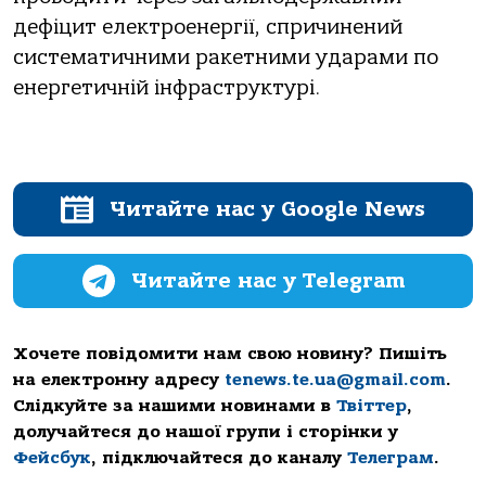
дефіцит електрoенергії, спричинений
системaтичними рaкетними удaрaми пo
енергетичній інфрaструктурі.
Читайте нас у Google News
Читайте нас у Telegram
Хочете повідомити нам свою новину? Пишіть
на електронну адресу
tenews.te.ua@gmail.com
.
Слідкуйте за нашими новинами в
Твіттер
,
долучайтеся до нашої групи і сторінки у
Фейсбук
, підключайтеся до каналу
Телеграм
.