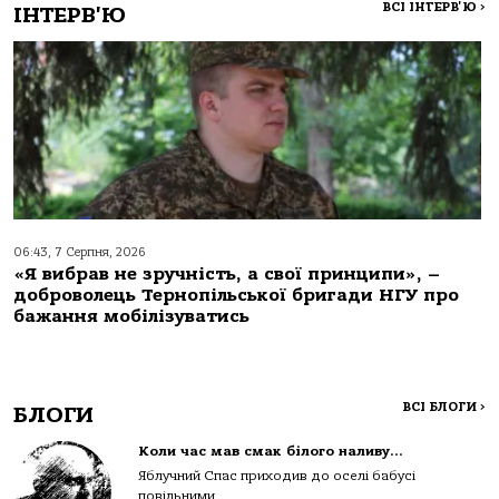
ВСІ ІНТЕРВ'Ю
>
ІНТЕРВ'Ю
06:43, 7 Серпня, 2026
«Я вибрав не зручність, а свої принципи», –
доброволець Тернопільської бригади НГУ про
бажання мобілізуватись
ВСІ БЛОГИ
>
БЛОГИ
Коли час мав смак білого наливу…
Яблучний Спас приходив до оселі бабусі
повільними...