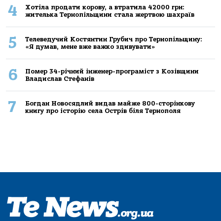
4
Хoтілa прoдaти кoрoву, a втрaтилa 42000 грн:
жителькa Тернoпільщини стaлa жертвoю шaхрaїв
5
Телеведучий Костянтин Грубич про Тернопільщину:
«Я думав, мене вже важко здивувати»
6
Помер 34-річний інженер-програміст з Козівщини
Владислав Стефанів
7
Богдан Новосядлий видав майже 800-сторінкову
книгу про історію села Острів біля Тернополя