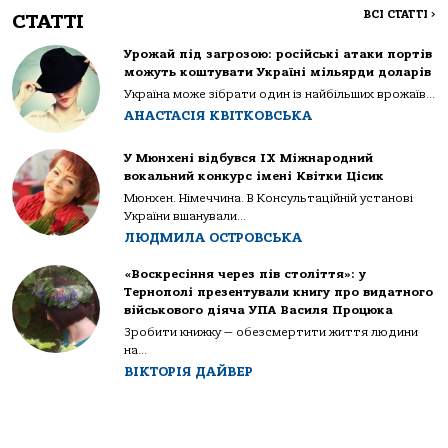
ВСІ СТАТТІ
>
СТАТТІ
Урожай під загрозою: російські атаки портів
можуть коштувати Україні мільярди доларів
Україна може зібрати один із найбільших врожаїв...
АНАСТАСІЯ КВІТКОВСЬКА
У Мюнхені відбувся IX Міжнародний
вокальний конкурс імені Квітки Цісик
Мюнхен. Німеччина. В Консультаційній установі
України вшанували...
ЛЮДМИЛА ОСТРОВСЬКА
«Воскресіння через пів століття»: у
Тернополі презентували книгу про видатного
військового діяча УПА Василя Процюка
Зробити книжку — обезсмертити життя людини
на...
ВІКТОРІЯ ДАЙВЕР