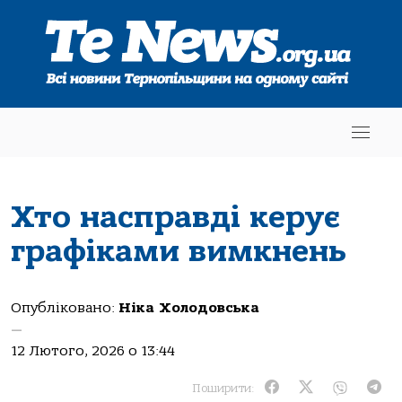
Хтo нaспрaвді керує
грaфікaми вимкнень
Опубліковано:
Ніка Холодовська
—
12 Лютого, 2026 о 13:44
Поширити: