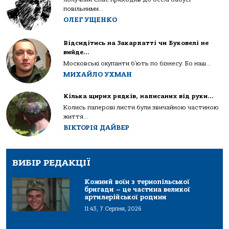
повільними...
ОЛЕГ УЩЕНКО
Відсидітись на Закарпатті чи Буковелі не
вийде…
Московські окупанти б’ють по бізнесу. Бо наш...
МИХАЙЛО УХМАН
Кілька щирих рядків, написаних від руки…
Колись паперові листи були звичайною частиною
життя...
ВІКТОРІЯ ДАЙВЕР
ВИБІР РЕДАКЦІЇ
Кожний воїн з тернопільської
бригади – це частина великої
артилерійської родини
11:43, 7 Серпня, 2026