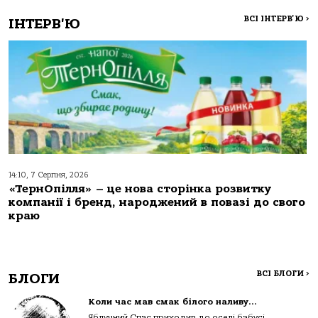
ВСІ ІНТЕРВ'Ю
>
ІНТЕРВ'Ю
14:10, 7 Серпня, 2026
«ТернОпілля» – це нова сторінка розвитку
компанії і бренд, народжений в повазі до свого
краю
ВСІ БЛОГИ
>
БЛОГИ
Коли час мав смак білого наливу…
Яблучний Спас приходив до оселі бабусі