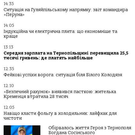
14:35
Ситуація на Гуляйпільському напрямку: звіт командира
«Перуна»
14:05
Індукційна чи електрична плита: що економніше та
краще
13:13
Середня зарплата на Тернопільщині перевищила 25,5
тисячі гривень: де платять найбільше
12:35
Фейкові успіхи ворога: ситуація біля Білого Колодязя
12:10
«Безпечний рахунок» виявився пасткою: жителька
Кременця втратила 28 тисяч
12:05
Навіщо класти фольгу в холодильник: лайфхак для
чистоти
Обірвалось життя Героя з Тернополя
Богдана Сосінського