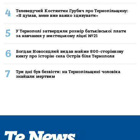
4
Телеведучий Костянтин Грубич про Тернопільщину:
«Я думав, мене вже важко здивувати»
5
У Тернополі затвердили розмір батьківської плати
за навчання у мистецькому ліцеї №21
6
Богдан Новосядлий видав майже 800-сторінкову
книгу про історію села Острів біля Тернополя
7
Три дні був безвісти: на Тернопільщині чоловіка
знайшли мертвим