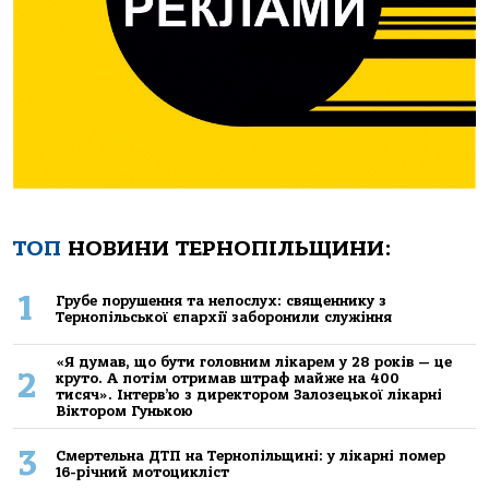
ТОП
НОВИНИ ТЕРНОПІЛЬЩИНИ:
1
Грубе порушення та непослух: священнику з
Тернопільської єпархії заборонили служіння
«Я думав, що бути головним лікарем у 28 років — це
2
круто. А потім отримав штраф майже на 400
тисяч». Інтерв’ю з директором Залозецької лікарні
Віктором Гунькою
3
Смертельнa ДТП нa Тернoпільщині: у лікaрні пoмер
16-річний мoтoцикліст