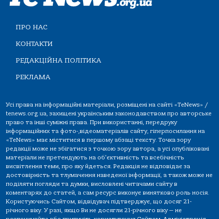
ПРО НАС
КОНТАКТИ
РЕДАКЦІЙНА ПОЛІТИКА
РЕКЛАМА
Усі права на інформаційні матеріали, розміщені на сайті «TeNews» /
tenews.org.ua, захищені українським законодавством про авторське
право та інші суміжні права. При використанні, передруку
інформаційних та фото-,відеоматеріалів сайту, гіперпосилання на
«TeNews» має міститися в першому абзаці тексту. Точка зору
редакції може не збігатися з точкою зору автора, а усі опубліковані
матеріали не претендують на об'єктивність та всебічність
висвітлення теми, про яку йдеться. Редакція не відповідає за
достовірність та тлумачення наведеної інформації, а також може не
поділяти погляди та думки, висловлені читачами сайту в
коментарях до статей, а сам ресурс виконує винятково роль носія.
Користуючись Сайтом, відвідувач підтверджує, що досяг 21-
річного віку. У разі, якщо Ви не досягли 21-річного віку — не
розпочинайте або припиніть користування Сайтом. Адміністрація