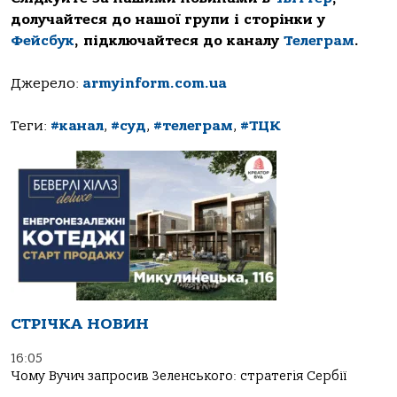
долучайтеся до нашої групи і сторінки у
Фейсбук
, підключайтеся до каналу
Телеграм
.
Джерело:
armyinform.com.ua
Теги:
#канал
,
#суд
,
#телеграм
,
#ТЦК
СТРІЧКА НОВИН
16:05
Чому Вучич запросив Зеленського: стратегія Сербії