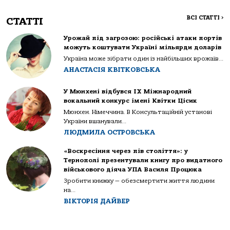
ВСІ СТАТТІ
>
СТАТТІ
Урожай під загрозою: російські атаки портів
можуть коштувати Україні мільярди доларів
Україна може зібрати один із найбільших врожаїв...
АНАСТАСІЯ КВІТКОВСЬКА
У Мюнхені відбувся IX Міжнародний
вокальний конкурс імені Квітки Цісик
Мюнхен. Німеччина. В Консультаційній установі
України вшанували...
ЛЮДМИЛА ОСТРОВСЬКА
«Воскресіння через пів століття»: у
Тернополі презентували книгу про видатного
військового діяча УПА Василя Процюка
Зробити книжку — обезсмертити життя людини
на...
ВІКТОРІЯ ДАЙВЕР