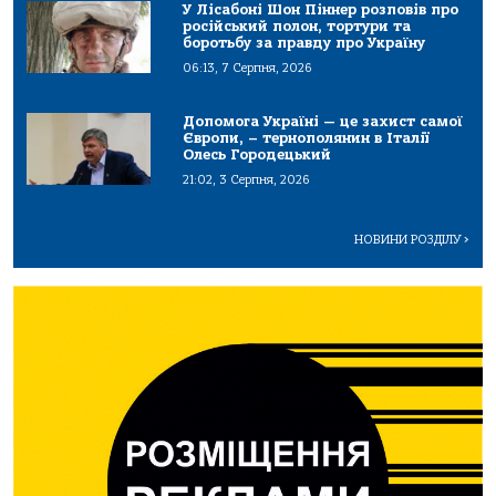
У Лісабоні Шон Піннер розповів про
російський полон, тортури та
боротьбу за правду про Україну
06:13, 7 Серпня, 2026
Допомога Україні — це захист самої
Європи, – тернополянин в Італії
Олесь Городецький
21:02, 3 Серпня, 2026
НОВИНИ РОЗДІЛУ
>