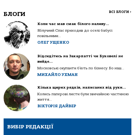
ВСІ БЛОГИ
>
БЛОГИ
Коли час мав смак білого наливу…
Яблучний Спас приходив до оселі бабусі
повільними...
ОЛЕГ УЩЕНКО
Відсидітись на Закарпатті чи Буковелі не
вийде…
Московські окупанти б’ють по бізнесу. Бо наш...
МИХАЙЛО УХМАН
Кілька щирих рядків, написаних від руки…
Колись паперові листи були звичайною частиною
життя...
ВІКТОРІЯ ДАЙВЕР
ВИБІР РЕДАКЦІЇ