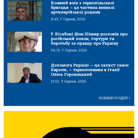
Кожний воїн з тернопільської
бригади – це частина великої
артилерійської родини
11:43, 7 Серпня, 2026
У Лісабоні Шон Піннер розповів про
російський полон, тортури та
боротьбу за правду про Україну
06:13, 7 Серпня, 2026
Допомога Україні — це захист самої
Європи, – тернополянин в Італії
Олесь Городецький
21:02, 3 Серпня, 2026
НОВИНИ РОЗДІЛУ
>