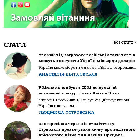
ВСІ СТАТТІ
>
СТАТТІ
Урожай під загрозою: російські атаки портів
можуть коштувати Україні мільярди доларів
Україна може зібрати один із найбільших врожаїв...
АНАСТАСІЯ КВІТКОВСЬКА
У Мюнхені відбувся IX Міжнародний
вокальний конкурс імені Квітки Цісик
Мюнхен. Німеччина. В Консультаційній установі
України вшанували...
ЛЮДМИЛА ОСТРОВСЬКА
«Воскресіння через пів століття»: у
Тернополі презентували книгу про видатного
військового діяча УПА Василя Процюка