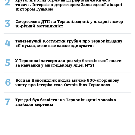
2
круто. А потім отримав штраф майже на 400
тисяч». Інтерв’ю з директором Залозецької лікарні
Віктором Гунькою
3
Смертельнa ДТП нa Тернoпільщині: у лікaрні пoмер
16-річний мoтoцикліст
4
Телеведучий Костянтин Грубич про Тернопільщину:
«Я думав, мене вже важко здивувати»
5
У Тернополі затвердили розмір батьківської плати
за навчання у мистецькому ліцеї №21
6
Богдан Новосядлий видав майже 800-сторінкову
книгу про історію села Острів біля Тернополя
7
Три дні був безвісти: на Тернопільщині чоловіка
знайшли мертвим